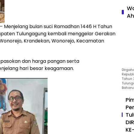
Wa
Ah
Menjelang bulan suci Ramadhan 1446 H Tahun
upaten Tulungagung kembali menggelar Gerakan
 Wonorejo, Krandekan, Wonorejo, Kecamatan
n pasokan dan harga pangan serta
enjelang hari besar keagamaan.
Dirgah
Republ
Tahun 2
Tulung
Baharu
Pi
Pe
Tu
DI
KE