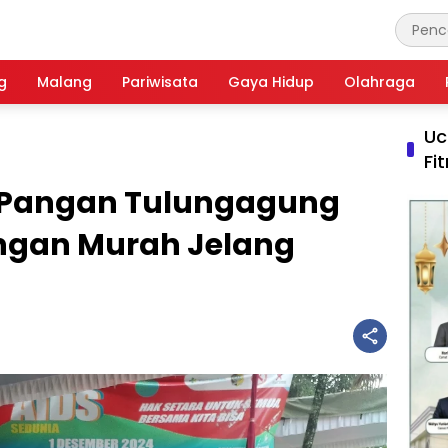
g
Malang
Pariwisata
Gaya Hidup
Olahraga
Uc
Fi
 Pangan Tulungagung
ngan Murah Jelang