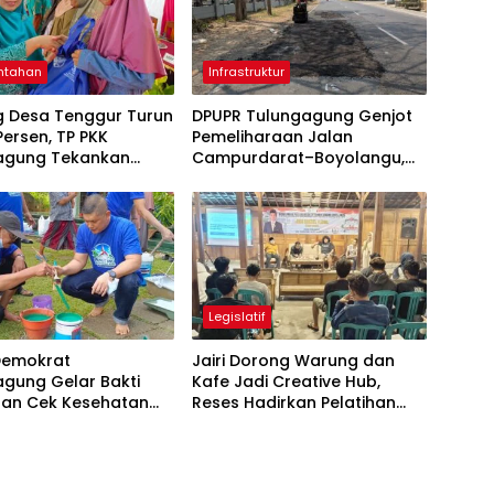
ntahan
Infrastruktur
g Desa Tenggur Turun
DPUPR Tulungagung Genjot
 Persen, TP PKK
Pemeliharaan Jalan
agung Tekankan
Campurdarat–Boyolangu,
pingan
Ruas 7,6 Kilometer Mulai
njutan
Diperbaiki
Legislatif
 Demokrat
Jairi Dorong Warung dan
agung Gelar Bakti
Kafe Jadi Creative Hub,
 dan Cek Kesehatan
Reses Hadirkan Pelatihan
Google Business