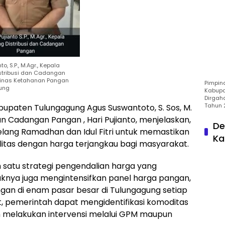
to, S.P., M.Agr., Kepala
stribusi dan Cadangan
Dinas Ketahanan Pangan
Pimpin
ung
Kabupa
Dirgah
Tahun 
upaten Tulungagung Agus Suswantoto, S. Sos, M.
dan Cadangan Pangan , Hari Pujianto, menjelaskan,
De
jelang Ramadhan dan Idul Fitri untuk memastikan
Ka
itas dengan harga terjangkau bagi masyarakat.
 satu strategi pengendalian harga yang
ihaknya juga mengintensifkan panel harga pangan,
an di enam pasar besar di Tulungagung setiap
ut, pemerintah dapat mengidentifikasi komoditas
n melakukan intervensi melalui GPM maupun