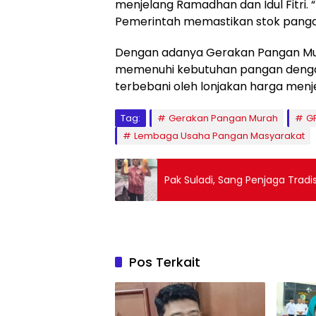
menjelang Ramadhan dan Idul Fitri. 
Pemerintah memastikan stok pangan 
Dengan adanya Gerakan Pangan Mu
memenuhi kebutuhan pangan dengan 
terbebani oleh lonjakan harga menj
Tag:
Gerakan Pangan Murah
G
Lembaga Usaha Pangan Masyarakat
Pak Suladi, Sang Penjaga Tradi
Pos Terkait