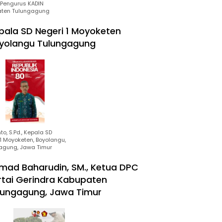
Pengurus KADIN
ten Tulungagung
pala SD Negeri 1 Moyoketen
yolangu Tulungagung
to, S.Pd., Kepala SD
1 Moyoketen, Boyolangu,
agung, Jawa Timur
mad Baharudin, SM., Ketua DPC
rtai Gerindra Kabupaten
lungagung, Jawa Timur