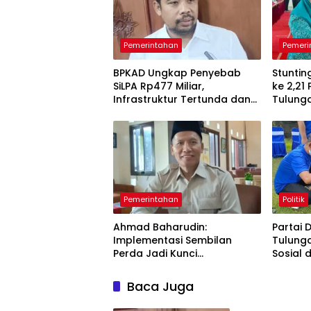
Pemerintahan
Pemeri
BPKAD Ungkap Penyebab
Stuntin
SiLPA Rp477 Miliar,
ke 2,21
Infrastruktur Tertunda dan
Tulung
Belanja Pegawai Dominan
Pendam
Berkela
Pemerintahan
Politik
Ahmad Baharudin:
Partai
Implementasi Sembilan
Tulung
Perda Jadi Kunci
Sosial
Keberhasilan Pembangunan
Gratis
Tulungagung
Baca Juga