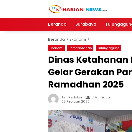
Langsung
ke
konten
Beranda
Surabaya
Tulungagun
Beranda
Ekonomi
Ekonomi
Pemerintahan
Tulungagung
Dinas Ketahanan
Gelar Gerakan Pa
Ramadhan 2025
Tim Redaksi
3 Min Baca
25 Februari 2025