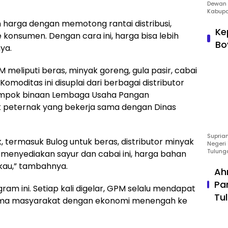
Dewan 
Kabupa
n harga dengan memotong rantai distribusi,
Ke
onsumen. Dengan cara ini, harga bisa lebih
Bo
ya.
meliputi beras, minyak goreng, gula pasir, cabai
Komoditas ini disuplai dari berbagai distributor
lompok binaan Lembaga Usaha Pangan
k peternak yang bekerja sama dengan Dinas
Suprian
termasuk Bulog untuk beras, distributor minyak
Negeri 
Tulung
 menyediakan sayur dan cabai ini, harga bahan
gkau,” tambahnya.
Ah
Pa
am ini. Setiap kali digelar, GPM selalu mendapat
Tu
utama masyarakat dengan ekonomi menengah ke