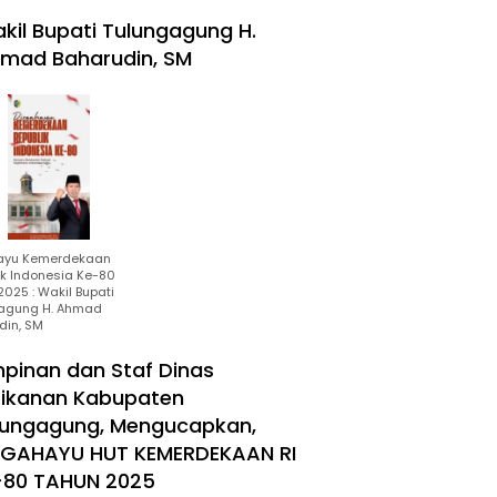
kil Bupati Tulungagung H.
mad Baharudin, SM
ayu Kemerdekaan
ik Indonesia Ke-80
025 : Wakil Bupati
agung H. Ahmad
din, SM
mpinan dan Staf Dinas
rikanan Kabupaten
lungagung, Mengucapkan,
RGAHAYU HUT KEMERDEKAAN RI
-80 TAHUN 2025