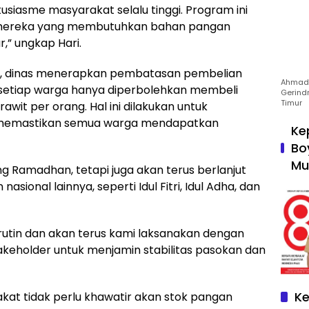
usiasme masyarakat selalu tinggi. Program ini
 mereka yang membutuhkan bahan pangan
,” ungkap Hari.
, dinas menerapkan pembatasan pembelian
Ahmad 
, setiap warga hanya diperbolehkan membeli
Gerind
Timur
rawit per orang. Hal ini dilakukan untuk
n memastikan semua warga mendapatkan
Ke
Bo
Mu
g Ramadhan, tetapi juga akan terus berlanjut
onal lainnya, seperti Idul Fitri, Idul Adha, dan
rutin dan akan terus kami laksanakan dengan
keholder untuk menjamin stabilitas pasokan dan
Ke
at tidak perlu khawatir akan stok pangan