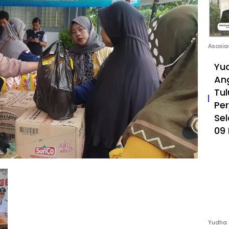
Asosia
Yud
An
Tul
Pe
Sel
09 
Yudha 