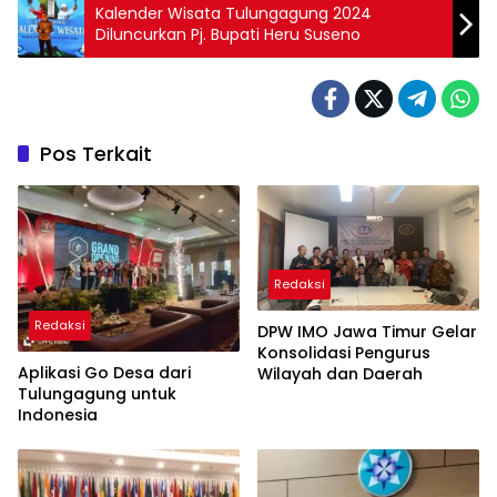
Kalender Wisata Tulungagung 2024
Diluncurkan Pj. Bupati Heru Suseno
Pos Terkait
Redaksi
Redaksi
DPW IMO Jawa Timur Gelar
Konsolidasi Pengurus
Aplikasi Go Desa dari
Wilayah dan Daerah
Tulungagung untuk
Indonesia