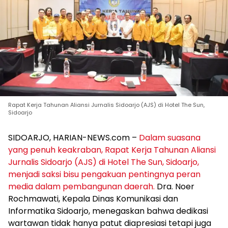
Rapat Kerja Tahunan Aliansi Jurnalis Sidoarjo (AJS) di Hotel The Sun,
Sidoarjo
SIDOARJO, HARIAN-NEWS.com –
Dalam suasana
yang penuh keakraban, Rapat Kerja Tahunan Aliansi
Jurnalis Sidoarjo (AJS) di Hotel The Sun, Sidoarjo,
menjadi saksi bisu pengakuan pentingnya peran
media dalam pembangunan daerah.
Dra. Noer
Rochmawati, Kepala Dinas Komunikasi dan
Informatika Sidoarjo, menegaskan bahwa dedikasi
wartawan tidak hanya patut diapresiasi tetapi juga