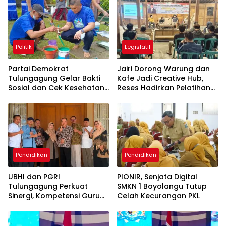
Politik
Legislatif
Partai Demokrat
Jairi Dorong Warung dan
Tulungagung Gelar Bakti
Kafe Jadi Creative Hub,
Sosial dan Cek Kesehatan
Reses Hadirkan Pelatihan
Gratis
Google Business
Pendidikan
Pendidikan
UBHI dan PGRI
PIONIR, Senjata Digital
Tulungagung Perkuat
SMKN 1 Boyolangu Tutup
Sinergi, Kompetensi Guru
Celah Kecurangan PKL
Jadi Prioritas