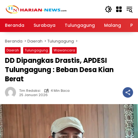
Langsung
ke
konten
Beranda
Surabaya
Tulungagung
Malang
Par
Beranda
Daerah
Tulungagung
Daerah
Tulungagung
Wawancara
DD Dipangkas Drastis, APDESI
Tulungagung : Beban Desa Kian
Berat
Tim Redaksi
4 Min Baca
25 Januari 2026