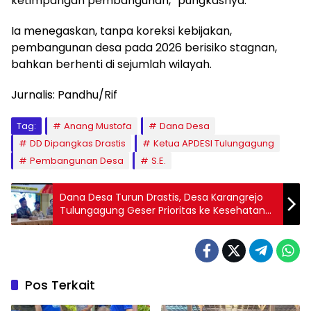
ketimpangan pembangunan,” pungkasnya.
Ia menegaskan, tanpa koreksi kebijakan,
pembangunan desa pada 2026 berisiko stagnan,
bahkan berhenti di sejumlah wilayah.
Jurnalis: Pandhu/Rif
Tag:
Anang Mustofa
Dana Desa
DD Dipangkas Drastis
Ketua APDESI Tulungagung
Pembangunan Desa
S.E.
Dana Desa Turun Drastis, Desa Karangrejo
Tulungagung Geser Prioritas ke Kesehatan
dan Pendidikan
Pos Terkait