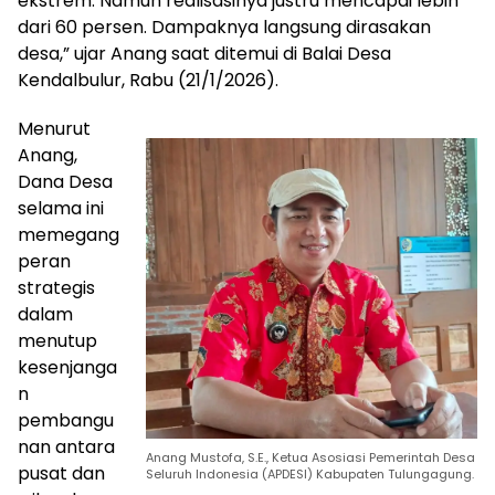
ekstrem. Namun realisasinya justru mencapai lebih
dari 60 persen. Dampaknya langsung dirasakan
desa,” ujar Anang saat ditemui di Balai Desa
Kendalbulur, Rabu (21/1/2026).
Menurut
Anang,
Dana Desa
selama ini
memegang
peran
strategis
dalam
menutup
kesenjanga
n
pembangu
nan antara
Anang Mustofa, S.E., Ketua Asosiasi Pemerintah Desa
pusat dan
Seluruh Indonesia (APDESI) Kabupaten Tulungagung.