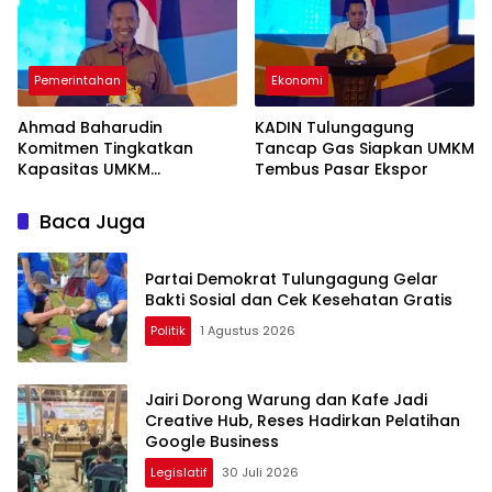
Pemerintahan
Ekonomi
Ahmad Baharudin
KADIN Tulungagung
Komitmen Tingkatkan
Tancap Gas Siapkan UMKM
Kapasitas UMKM
Tembus Pasar Ekspor
Tulungagung Menuju Pasar
Ekspor
Baca Juga
Partai Demokrat Tulungagung Gelar
Bakti Sosial dan Cek Kesehatan Gratis
Politik
1 Agustus 2026
Jairi Dorong Warung dan Kafe Jadi
Creative Hub, Reses Hadirkan Pelatihan
Google Business
Legislatif
30 Juli 2026