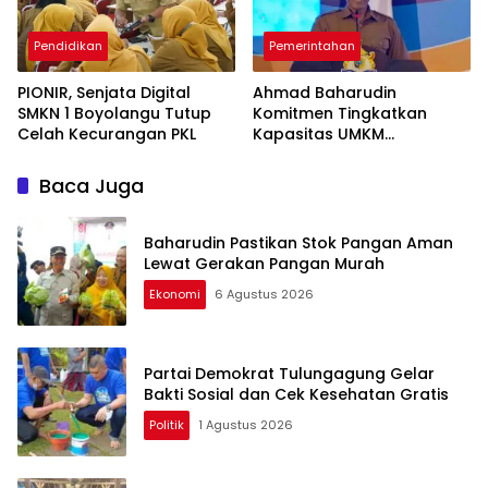
Pendidikan
Pemerintahan
PIONIR, Senjata Digital
Ahmad Baharudin
SMKN 1 Boyolangu Tutup
Komitmen Tingkatkan
Celah Kecurangan PKL
Kapasitas UMKM
Tulungagung Menuju Pasar
Ekspor
Baca Juga
Baharudin Pastikan Stok Pangan Aman
Lewat Gerakan Pangan Murah
Ekonomi
6 Agustus 2026
Partai Demokrat Tulungagung Gelar
Bakti Sosial dan Cek Kesehatan Gratis
Politik
1 Agustus 2026