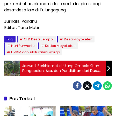
pertumbuhan ekonomi desa serta inspirasi bagi
desa-desa lain di Tulungagung.
Jurnalis: Pandhu
Editor: Tanu Metir
Tag:
CFD Desa Jempol
Desa Moyoketen
Hari Purwanto
Kades Moyoketen
UMKM dan silaturahmi warga
Jaswadi Berkhidmat di Ujung Ombak: Kisah
Pengabdian, Asa, dan Pendidikan dari Dusun
Ngelo
Pos Terkait