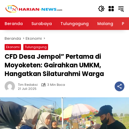
Langsung
ke
konten
Beranda
Surabaya
Tulungagung
Malang
Par
Beranda
Ekonomi
Ekonomi
Tulungagung
CFD Desa Jempol” Pertama di
Moyoketen: Gairahkan UMKM,
Hangatkan Silaturahmi Warga
Tim Redaksi
3 Min Baca
21 Juli 2025