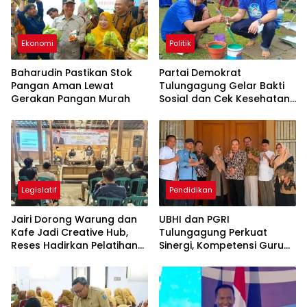
Ekonomi
Politik
Baharudin Pastikan Stok
Partai Demokrat
Pangan Aman Lewat
Tulungagung Gelar Bakti
Gerakan Pangan Murah
Sosial dan Cek Kesehatan
Gratis
Legislatif
Pendidikan
Jairi Dorong Warung dan
UBHI dan PGRI
Kafe Jadi Creative Hub,
Tulungagung Perkuat
Reses Hadirkan Pelatihan
Sinergi, Kompetensi Guru
Google Business
Jadi Prioritas