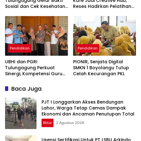
Tulungagung Gelar Bakti
Kafe Jadi Creative Hub,
Sosial dan Cek Kesehatan
Reses Hadirkan Pelatihan
Gratis
Google Business
Pendidikan
Pendidikan
UBHI dan PGRI
PIONIR, Senjata Digital
Tulungagung Perkuat
SMKN 1 Boyolangu Tutup
Sinergi, Kompetensi Guru
Celah Kecurangan PKL
Jadi Prioritas
Baca Juga
PJT I Longgarkan Akses Bendungan
Lahor, Warga Tetap Cemas Dampak
Ekonomi dan Ancaman Penutupan Total
Blitar
2 Agustus 2026
Lisensi Sertifikasi Untuk PT LSBU Arkindo