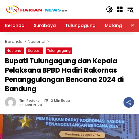
Langsung
ke
konten
Beranda
Surabaya
Tulungagung
Malang
Par
Beranda
Nasional
Nasional
Sorotan
Tulungagung
Bupati Tulungagung dan Kepala
Pelaksana BPBD Hadiri Rakornas
Penanggulangan Bencana 2024 di
Bandung
Tim Redaksi
2 Min Baca
25 April 2024