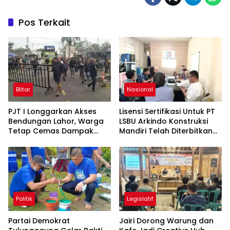
Pos Terkait
Blitar
Nasional
PJT I Longgarkan Akses
Lisensi Sertifikasi Untuk PT
Bendungan Lahor, Warga
LSBU Arkindo Konstruksi
Tetap Cemas Dampak
Mandiri Telah Diterbitkan
Ekonomi dan Ancaman
LPJK Kementerian PU
Penutupan Total
Politik
Legislatif
Partai Demokrat
Jairi Dorong Warung dan