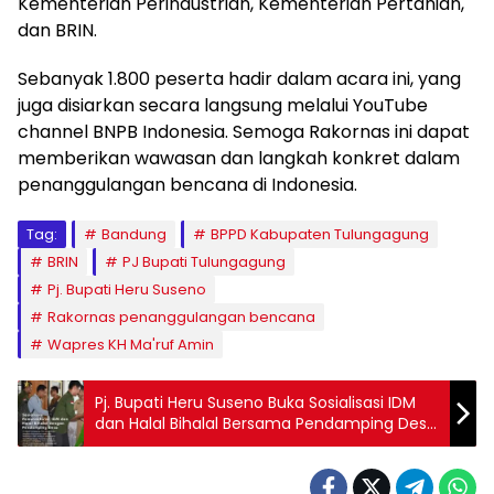
Kementerian Perindustrian, Kementerian Pertanian,
dan BRIN.
Sebanyak 1.800 peserta hadir dalam acara ini, yang
juga disiarkan secara langsung melalui YouTube
channel BNPB Indonesia. Semoga Rakornas ini dapat
memberikan wawasan dan langkah konkret dalam
penanggulangan bencana di Indonesia.
Tag:
Bandung
BPPD Kabupaten Tulungagung
BRIN
PJ Bupati Tulungagung
Pj. Bupati Heru Suseno
Rakornas penanggulangan bencana
Wapres KH Ma'ruf Amin
Pj. Bupati Heru Suseno Buka Sosialisasi IDM
dan Halal Bihalal Bersama Pendamping Desa
Tulungagung