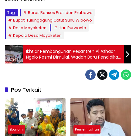
Tag:
Beras Bansos Presiden Prabowo
Bupati Tulungagung Gatut Sunu Wibowo
Desa Moyoketen
Hari Purwanto
Kepala Desa Moyoketen
Ikhtiar Pembangunan Pesantren Al Azhaar
Ngelo Resmi Dimulai, Wadah Baru Pendidikan
Islam di Pesisir Tulungagung
Pos Terkait
Ekonomi
Pemerintahan