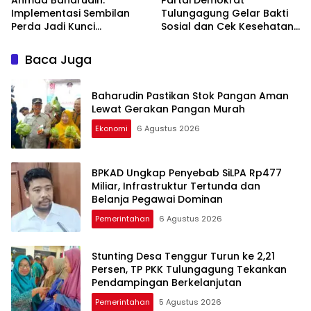
Ahmad Baharudin:
Partai Demokrat
Implementasi Sembilan
Tulungagung Gelar Bakti
Perda Jadi Kunci
Sosial dan Cek Kesehatan
Keberhasilan
Gratis
Pembangunan
Baca Juga
Tulungagung
Baharudin Pastikan Stok Pangan Aman
Lewat Gerakan Pangan Murah
Ekonomi
6 Agustus 2026
BPKAD Ungkap Penyebab SiLPA Rp477
Miliar, Infrastruktur Tertunda dan
Belanja Pegawai Dominan
Pemerintahan
6 Agustus 2026
Stunting Desa Tenggur Turun ke 2,21
Persen, TP PKK Tulungagung Tekankan
Pendampingan Berkelanjutan
Pemerintahan
5 Agustus 2026