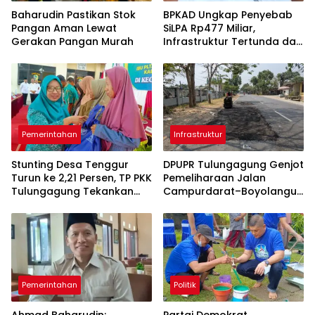
Baharudin Pastikan Stok
BPKAD Ungkap Penyebab
Pangan Aman Lewat
SiLPA Rp477 Miliar,
Gerakan Pangan Murah
Infrastruktur Tertunda dan
Belanja Pegawai Dominan
Pemerintahan
Infrastruktur
Stunting Desa Tenggur
DPUPR Tulungagung Genjot
Turun ke 2,21 Persen, TP PKK
Pemeliharaan Jalan
Tulungagung Tekankan
Campurdarat–Boyolangu,
Pendampingan
Ruas 7,6 Kilometer Mulai
Berkelanjutan
Diperbaiki
Pemerintahan
Politik