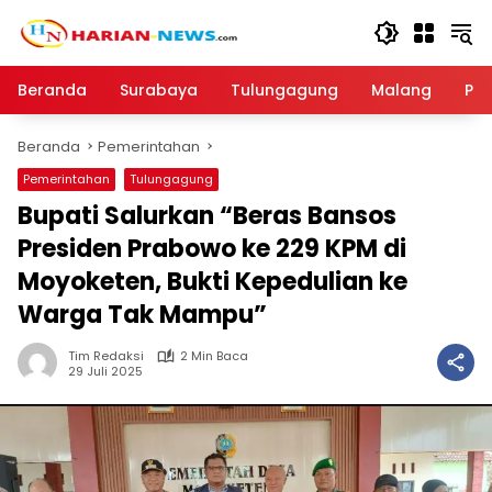
Langsung
ke
konten
Beranda
Surabaya
Tulungagung
Malang
Par
Beranda
Pemerintahan
Pemerintahan
Tulungagung
Bupati Salurkan “Beras Bansos
Presiden Prabowo ke 229 KPM di
Moyoketen, Bukti Kepedulian ke
Warga Tak Mampu”
Tim Redaksi
2 Min Baca
29 Juli 2025