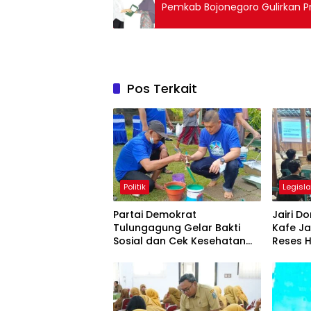
Pemkab Bojonegoro Gulirkan 
Pos Terkait
Politik
Legisla
Partai Demokrat
Jairi 
Tulungagung Gelar Bakti
Kafe Ja
Sosial dan Cek Kesehatan
Reses H
Gratis
Google