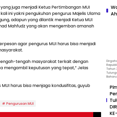
Wa
 yang juga menjadi Ketua Pertimbangan MUI
li ini yakni pengukuhan pengurus Majelis Ulama
Ah
ung, adapun yang dilantik menjadi Ketua MUI
ammad Mahfudz yang akan mengemban amanah
berpesan agar pengurus MUI harus bisa menjadi
masyarakat.
i tengah-tengah masyarakat terkait dengan
Dirgah
Republ
a mengambil keputusan yang tepat,” Jelas
Tahun 2
Tulung
Baharu
 MUI harus bisa menjaga kondusifitas, guyub
Pi
Pe
Tu
Pengurusan MUI
DI
KE