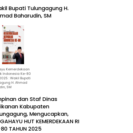
kil Bupati Tulungagung H.
mad Baharudin, SM
ayu Kemerdekaan
ik Indonesia Ke-80
025 : Wakil Bupati
agung H. Ahmad
din, SM
mpinan dan Staf Dinas
rikanan Kabupaten
lungagung, Mengucapkan,
RGAHAYU HUT KEMERDEKAAN RI
-80 TAHUN 2025