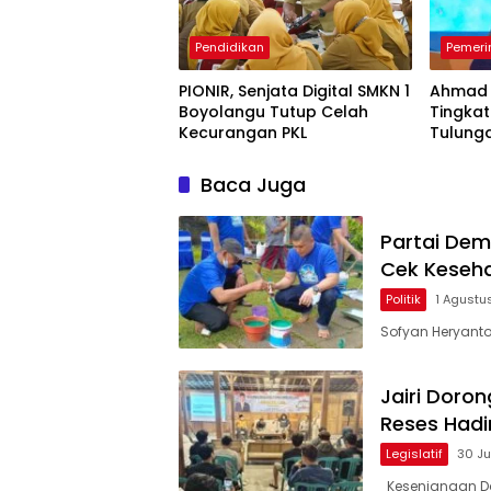
Pendidikan
Pemeri
PIONIR, Senjata Digital SMKN 1
Ahmad 
Boyolangu Tutup Celah
Tingka
Kecurangan PKL
Tulung
Ekspor
Baca Juga
Partai Dem
Cek Keseha
Politik
1 Agustu
Sofyan Heryanto,
Jairi Doro
Reses Hadi
Legislatif
30 Ju
Kesenjangan Da