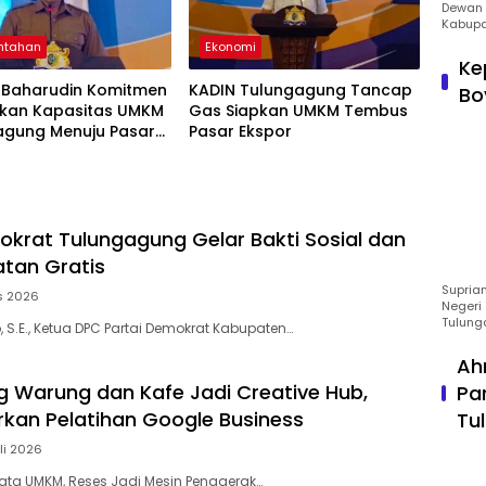
Dewan 
Kabupa
ntahan
Ekonomi
Ke
Baharudin Komitmen
KADIN Tulungagung Tancap
Bo
tkan Kapasitas UMKM
Gas Siapkan UMKM Tembus
agung Menuju Pasar
Pasar Ekspor
okrat Tulungagung Gelar Bakti Sosial dan
tan Gratis
Suprian
s 2026
Negeri 
Tulung
 S.E., Ketua DPC Partai Demokrat Kabupaten…
Ah
ng Warung dan Kafe Jadi Creative Hub,
Pa
rkan Pelatihan Google Business
Tu
li 2026
ta UMKM, Reses Jadi Mesin Penggerak…