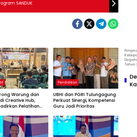
Program SANDUK
Pimpin
Kabupa
Dirgah
Tahun 
De
tif
Pendidikan
Ka
Dorong Warung dan
UBHI dan PGRI Tulungagung
di Creative Hub,
Perkuat Sinergi, Kompetensi
adirkan Pelatihan
Guru Jadi Prioritas
 Business