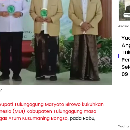
Asosia
Yud
An
Tul
Pe
Sel
09 
ng
Bupati Tulungagung Maryoto Birowo kukuhkan
donesia (MUI) Kabupaten Tulungagung masa
ngas Arum Kusumaning Bongso
, pada Rabu,
Yudha 