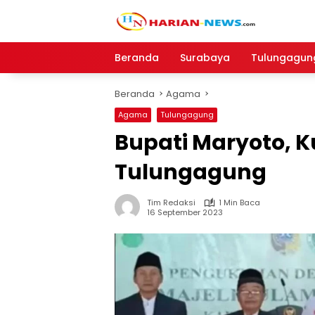
Langsung
ke
konten
Beranda
Surabaya
Tulungagun
Beranda
Agama
Agama
Tulungagung
Bupati Maryoto, 
Tulungagung
Tim Redaksi
1 Min Baca
16 September 2023