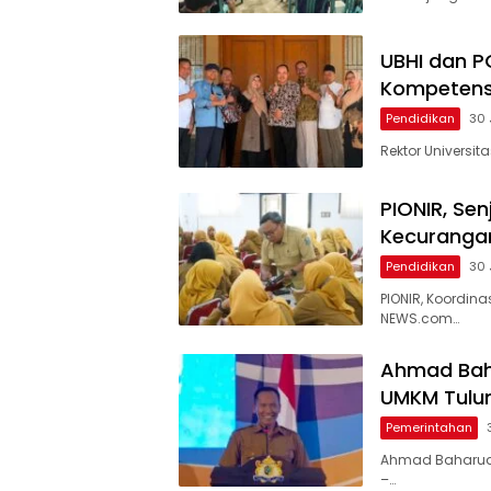
UBHI dan P
Kompetensi
Pendidikan
30 
Rektor Universita
PIONIR, Sen
Kecuranga
Pendidikan
30 
PIONIR, Koordina
NEWS.com…
Ahmad Bah
UMKM Tulu
Pemerintahan
Ahmad Baharudi
–…