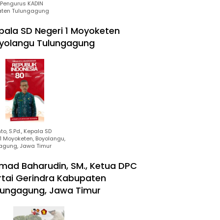
Pengurus KADIN
ten Tulungagung
pala SD Negeri 1 Moyoketen
yolangu Tulungagung
to, S.Pd., Kepala SD
1 Moyoketen, Boyolangu,
agung, Jawa Timur
mad Baharudin, SM., Ketua DPC
rtai Gerindra Kabupaten
lungagung, Jawa Timur