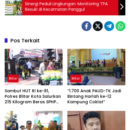
Sinergi Peduli Lingkungan: Monitoring TPA
Besuki di Kecamatan Panggul
Pos Terkait
Blitar
Blitar
Sambut HUT RI ke-81,
“1.700 Anak PAUD-TK Jadi
Polres Blitar Kota Salurkan
Bintang Harlah ke-12
215 Kilogram Beras SPHP
Kampung Coklat”
Lewat Gerakan Pangan
Murah