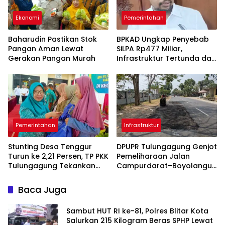
Ekonomi
Pemerintahan
Baharudin Pastikan Stok
BPKAD Ungkap Penyebab
Pangan Aman Lewat
SiLPA Rp477 Miliar,
Gerakan Pangan Murah
Infrastruktur Tertunda dan
Belanja Pegawai Dominan
Pemerintahan
Infrastruktur
Stunting Desa Tenggur
DPUPR Tulungagung Genjot
Turun ke 2,21 Persen, TP PKK
Pemeliharaan Jalan
Tulungagung Tekankan
Campurdarat–Boyolangu,
Pendampingan
Ruas 7,6 Kilometer Mulai
Berkelanjutan
Diperbaiki
Baca Juga
Sambut HUT RI ke-81, Polres Blitar Kota
Salurkan 215 Kilogram Beras SPHP Lewat