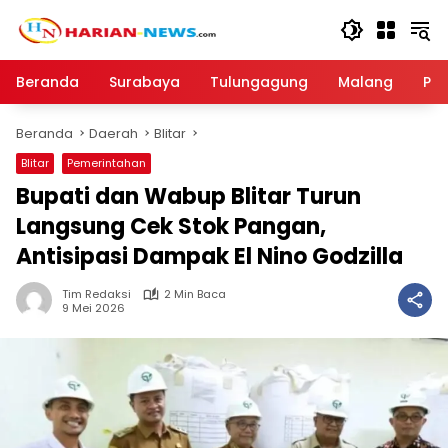
Langsung
ke
konten
Beranda
Surabaya
Tulungagung
Malang
Par
Beranda
Daerah
Blitar
Blitar
Pemerintahan
Bupati dan Wabup Blitar Turun
Langsung Cek Stok Pangan,
Antisipasi Dampak El Nino Godzilla
Tim Redaksi
2 Min Baca
9 Mei 2026