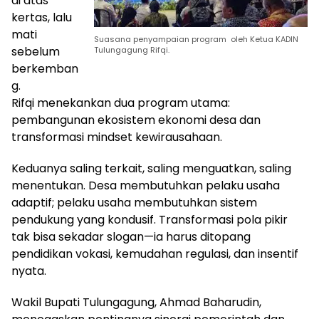
di atas
kertas, lalu
mati
Suasana penyampaian program oleh Ketua KADIN
sebelum
Tulungagung Rifqi.
berkemban
g.
Rifqi menekankan dua program utama:
pembangunan ekosistem ekonomi desa dan
transformasi mindset kewirausahaan.
Keduanya saling terkait, saling menguatkan, saling
menentukan. Desa membutuhkan pelaku usaha
adaptif; pelaku usaha membutuhkan sistem
pendukung yang kondusif. Transformasi pola pikir
tak bisa sekadar slogan—ia harus ditopang
pendidikan vokasi, kemudahan regulasi, dan insentif
nyata.
Wakil Bupati Tulungagung, Ahmad Baharudin,