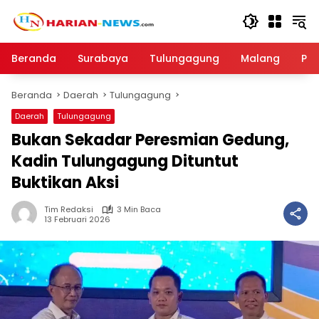
Langsung
ke
konten
Beranda
Surabaya
Tulungagung
Malang
Par
Beranda
Daerah
Tulungagung
Daerah
Tulungagung
Bukan Sekadar Peresmian Gedung,
Kadin Tulungagung Dituntut
Buktikan Aksi
Tim Redaksi
3 Min Baca
13 Februari 2026