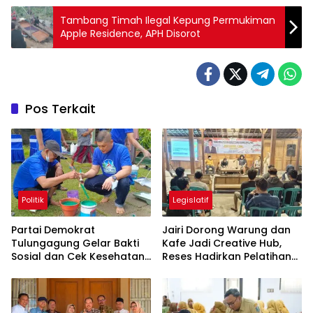
Tambang Timah Ilegal Kepung Permukiman
Apple Residence, APH Disorot
Pos Terkait
Politik
Legislatif
Partai Demokrat
Jairi Dorong Warung dan
Tulungagung Gelar Bakti
Kafe Jadi Creative Hub,
Sosial dan Cek Kesehatan
Reses Hadirkan Pelatihan
Gratis
Google Business