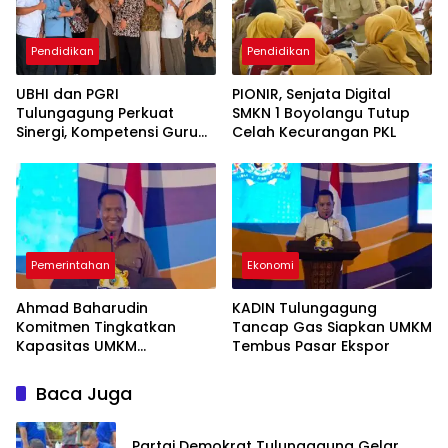
Pendidikan
Pendidikan
UBHI dan PGRI
PIONIR, Senjata Digital
Tulungagung Perkuat
SMKN 1 Boyolangu Tutup
Sinergi, Kompetensi Guru
Celah Kecurangan PKL
Jadi Prioritas
Pemerintahan
Ekonomi
Ahmad Baharudin
KADIN Tulungagung
Komitmen Tingkatkan
Tancap Gas Siapkan UMKM
Kapasitas UMKM
Tembus Pasar Ekspor
Tulungagung Menuju Pasar
Ekspor
Baca Juga
Partai Demokrat Tulungagung Gelar