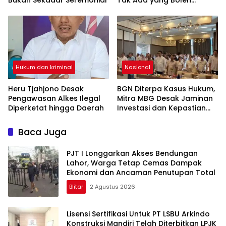
Bukan Sekadar Seremonial
Tak Ada yang Boleh
Intervensi Program MBG
Hukum dan kriminal
Nasional
Heru Tjahjono Desak
BGN Diterpa Kasus Hukum,
Pengawasan Alkes Ilegal
Mitra MBG Desak Jaminan
Diperketat hingga Daerah
Investasi dan Kepastian
Regulasi
Baca Juga
PJT I Longgarkan Akses Bendungan
Lahor, Warga Tetap Cemas Dampak
Ekonomi dan Ancaman Penutupan Total
Blitar
2 Agustus 2026
Lisensi Sertifikasi Untuk PT LSBU Arkindo
Konstruksi Mandiri Telah Diterbitkan LPJK