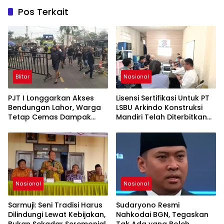
Pos Terkait
Blitar
Nasional
PJT I Longgarkan Akses
Lisensi Sertifikasi Untuk PT
Bendungan Lahor, Warga
LSBU Arkindo Konstruksi
Tetap Cemas Dampak
Mandiri Telah Diterbitkan
Ekonomi dan Ancaman
LPJK Kementerian PU
Penutupan Total
Nasional
Nasional
Sarmuji: Seni Tradisi Harus
Sudaryono Resmi
Dilindungi Lewat Kebijakan,
Nahkodai BGN, Tegaskan