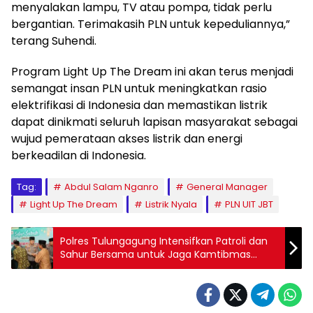
menyalakan lampu, TV atau pompa, tidak perlu
bergantian. Terimakasih PLN untuk kepeduliannya,”
terang Suhendi.
Program Light Up The Dream ini akan terus menjadi
semangat insan PLN untuk meningkatkan rasio
elektrifikasi di Indonesia dan memastikan listrik
dapat dinikmati seluruh lapisan masyarakat sebagai
wujud pemerataan akses listrik dan energi
berkeadilan di Indonesia.
Tag:
Abdul Salam Nganro
General Manager
Light Up The Dream
Listrik Nyala
PLN UIT JBT
Polres Tulungagung Intensifkan Patroli dan
Sahur Bersama untuk Jaga Kamtibmas
Ramadhan 1446 H/2025