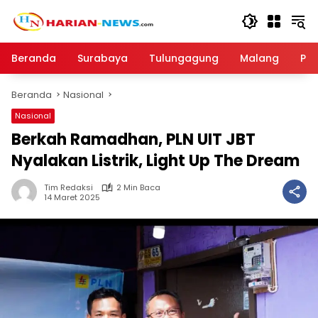
Langsung
ke
konten
Beranda
Surabaya
Tulungagung
Malang
Par
Beranda
Nasional
Nasional
Berkah Ramadhan, PLN UIT JBT
Nyalakan Listrik, Light Up The Dream
Tim Redaksi
2 Min Baca
14 Maret 2025