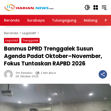
Langsung
ke
konten
Beranda
Surabaya
Tulungagung
Malang
Par
Beranda
Legislatif
Legislatif
Trenggalek
Banmus DPRD Trenggalek Susun
Agenda Padat Oktober–November,
Fokus Tuntaskan RAPBD 2026
Tim Redaksi
2 Min Baca
26 Oktober 2025