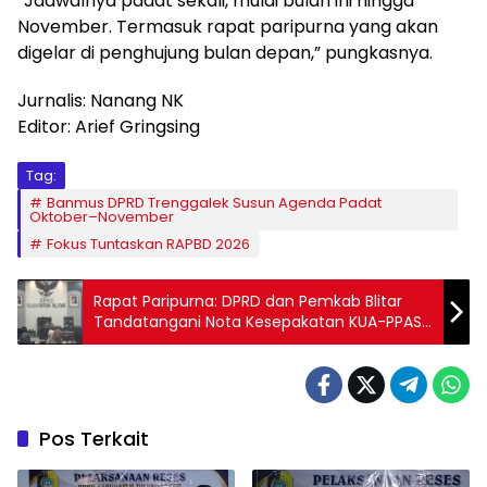
“Jadwalnya padat sekali, mulai bulan ini hingga
November. Termasuk rapat paripurna yang akan
digelar di penghujung bulan depan,” pungkasnya.
Jurnalis: Nanang NK
Editor: Arief Gringsing
Tag:
Banmus DPRD Trenggalek Susun Agenda Padat
Oktober–November
Fokus Tuntaskan RAPBD 2026
Rapat Paripurna: DPRD dan Pemkab Blitar
Tandatangani Nota Kesepakatan KUA-PPAS
2026
Pos Terkait