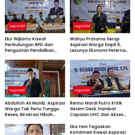
Legislatif
Legislatif
Eko Wijianto Kawal
Wahyu Pratama Serap
Perlindungan BPD dan
Aspirasi Warga Dapil 6,
Penguatan Pendidikan
Lesunya Ekonomi Peternak
Karakter di Tulungagung
Jadi Sorotan
Legislatif
Legislatif
Abdulloh Ali Munib: Aspirasi
Renno Mardi Putro Kritik
Warga Tak Perlu Tunggu
Sistem Desil, Hambat
Reses, Birokrasi Hibah
Capaian UHC dan Akses
Terlalu Berbelit
BPJS Warga Miskin
Eka Yeni Tegaskan
Komitmen Kawal Aspirasi