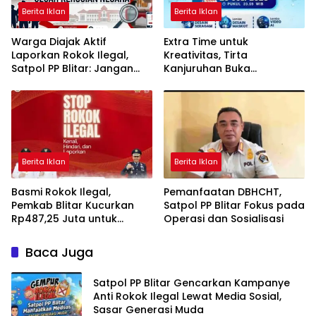
Berita Iklan
Berita Iklan
Warga Diajak Aktif
Extra Time untuk
Laporkan Rokok Ilegal,
Kreativitas, Tirta
Satpol PP Blitar: Jangan
Kanjuruhan Buka
Beli Tanpa Pita Cukai
Kesempatan Lebih Luas
bagi Talenta Muda
Berita Iklan
Berita Iklan
Basmi Rokok Ilegal,
Pemanfaatan DBHCHT,
Pemkab Blitar Kucurkan
Satpol PP Blitar Fokus pada
Rp487,25 Juta untuk
Operasi dan Sosialisasi
Perkuat Operasi Satpol PP
Baca Juga
Satpol PP Blitar Gencarkan Kampanye
Anti Rokok Ilegal Lewat Media Sosial,
Sasar Generasi Muda