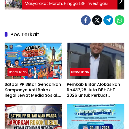
Masyarakat Marah, Hingga LBH Investigasi
Pos Terkait
Berita Iklan
Berita Iklan
Satpol PP Blitar Gencarkan
Pemkab Blitar Alokasikan
Kampanye Anti Rokok
Rp487,25 Juta DBHCHT
Ilegal Lewat Media Sosial,
2026 untuk Perkuat
Sasar Generasi Muda
Penindakan Rokok Ilegal