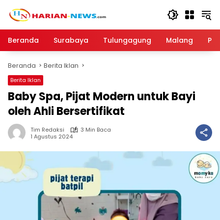
Langsung
ke
konten
Beranda
Surabaya
Tulungagung
Malang
Par
Beranda
Berita Iklan
Berita Iklan
Baby Spa, Pijat Modern untuk Bayi
oleh Ahli Bersertifikat
Tim Redaksi
3 Min Baca
1 Agustus 2024