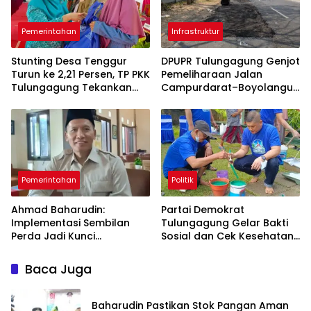
Pemerintahan
Infrastruktur
Stunting Desa Tenggur
DPUPR Tulungagung Genjot
Turun ke 2,21 Persen, TP PKK
Pemeliharaan Jalan
Tulungagung Tekankan
Campurdarat–Boyolangu,
Pendampingan
Ruas 7,6 Kilometer Mulai
Berkelanjutan
Diperbaiki
Pemerintahan
Politik
Ahmad Baharudin:
Partai Demokrat
Implementasi Sembilan
Tulungagung Gelar Bakti
Perda Jadi Kunci
Sosial dan Cek Kesehatan
Keberhasilan
Gratis
Pembangunan
Baca Juga
Tulungagung
Baharudin Pastikan Stok Pangan Aman