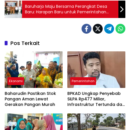
Baruharjo Maju Bersama Perangkat Desa
Baru: Harapan Baru untuk Pemerintahan
Lebih Profesional
Pos Terkait
Ekonomi
Pemerintahan
Baharudin Pastikan Stok
BPKAD Ungkap Penyebab
Pangan Aman Lewat
SiLPA Rp477 Miliar,
Gerakan Pangan Murah
Infrastruktur Tertunda dan
Belanja Pegawai Dominan