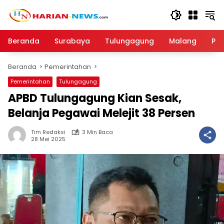
Langsung
ke
konten
Beranda
Surabaya
Tulungagung
Malang
Par
Beranda
Pemerintahan
Pemerintahan
Tulungagung
APBD Tulungagung Kian Sesak,
Belanja Pegawai Melejit 38 Persen
Tim Redaksi
3 Min Baca
28 Mei 2025