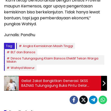
“Kami tetap berkoordinasi dengan Dinsos Provinsi
maupun Kemensos, agar upaya pengentasan
kemiskinan bisa berkelanjutan. Tidak hanya lewat
bantuan, tapi juga pemberdayaan ekonomi,”
pungkas Wahiyd.
Jurnalis: Pandhu
Tag:
Angka Kemiskinan Masih Tinggi
BLT dan Bansos
Dinsos Tulungagung Klaim Bansos Efektif Tekan Warga
Miskin
Wahiyd Masrur
Geliat Zakat Bangkitkan Generasi: SKSS
BAZNAS Tulungagung Buka Pintu Gelar
Sarjana bagi Keluarga Kurang Mampu!