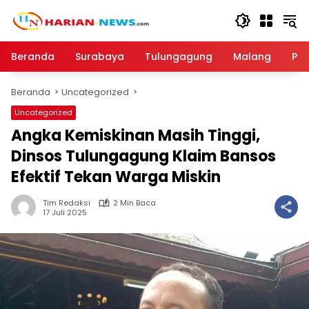
Langsung
ke
konten
Beranda
Surabaya
Tulungagung
Malang
Par
Beranda
Uncategorized
Uncategorized
Angka Kemiskinan Masih Tinggi,
Dinsos Tulungagung Klaim Bansos
Efektif Tekan Warga Miskin
Tim Redaksi
2 Min Baca
17 Juli 2025