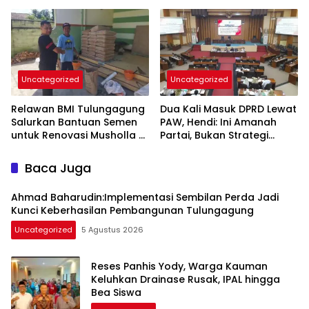
Inovasi Unggulan
Tahun Stadion Gajayana
dan Status UNESCO
Uncategorized
Uncategorized
Relawan BMI Tulungagung
Dua Kali Masuk DPRD Lewat
Salurkan Bantuan Semen
PAW, Hendi: Ini Amanah
untuk Renovasi Musholla Al
Partai, Bukan Strategi
Ikhlas di Jabalsari
Politik
Baca Juga
Ahmad Baharudin:Implementasi Sembilan Perda Jadi
Kunci Keberhasilan Pembangunan Tulungagung
Uncategorized
5 Agustus 2026
Reses Panhis Yody, Warga Kauman
Keluhkan Drainase Rusak, IPAL hingga
Bea Siswa