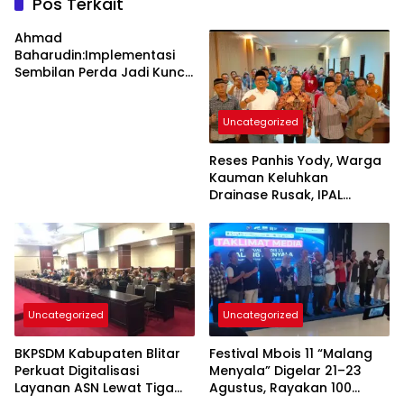
Pos Terkait
Ahmad
Baharudin:Implementasi
Sembilan Perda Jadi Kunci
Keberhasilan
Pembangunan
Uncategorized
Tulungagung
Reses Panhis Yody, Warga
Kauman Keluhkan
Drainase Rusak, IPAL
hingga Bea Siswa
Uncategorized
Uncategorized
BKPSDM Kabupaten Blitar
Festival Mbois 11 “Malang
Perkuat Digitalisasi
Menyala” Digelar 21–23
Layanan ASN Lewat Tiga
Agustus, Rayakan 100