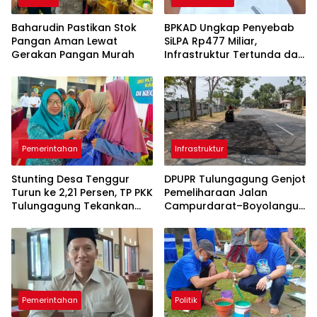
Baharudin Pastikan Stok
BPKAD Ungkap Penyebab
Pangan Aman Lewat
SiLPA Rp477 Miliar,
Gerakan Pangan Murah
Infrastruktur Tertunda dan
Belanja Pegawai Dominan
Pemerintahan
Infrastruktur
Stunting Desa Tenggur
DPUPR Tulungagung Genjot
Turun ke 2,21 Persen, TP PKK
Pemeliharaan Jalan
Tulungagung Tekankan
Campurdarat–Boyolangu,
Pendampingan
Ruas 7,6 Kilometer Mulai
Berkelanjutan
Diperbaiki
Pemerintahan
Politik