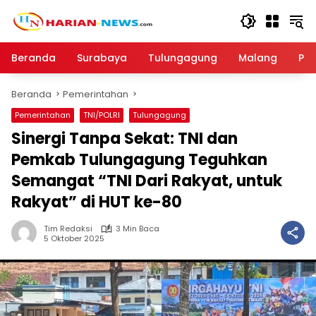
Langsung
ke
konten
Beranda
Surabaya
Tulungagung
Malang
Par
Beranda
Pemerintahan
Pemerintahan
TNI/POLRI
Tulungagung
Sinergi Tanpa Sekat: TNI dan
Pemkab Tulungagung Teguhkan
Semangat “TNI Dari Rakyat, untuk
Rakyat” di HUT ke-80
Tim Redaksi
3 Min Baca
5 Oktober 2025