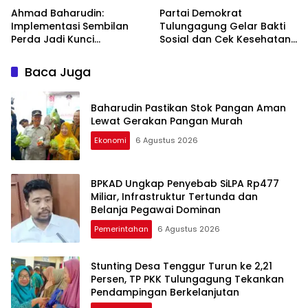
Ahmad Baharudin:
Partai Demokrat
Implementasi Sembilan
Tulungagung Gelar Bakti
Perda Jadi Kunci
Sosial dan Cek Kesehatan
Keberhasilan
Gratis
Pembangunan
Baca Juga
Tulungagung
Baharudin Pastikan Stok Pangan Aman
Lewat Gerakan Pangan Murah
Ekonomi
6 Agustus 2026
BPKAD Ungkap Penyebab SiLPA Rp477
Miliar, Infrastruktur Tertunda dan
Belanja Pegawai Dominan
Pemerintahan
6 Agustus 2026
Stunting Desa Tenggur Turun ke 2,21
Persen, TP PKK Tulungagung Tekankan
Pendampingan Berkelanjutan