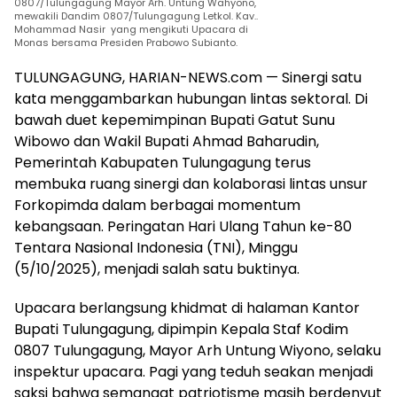
0807/Tulungagung Mayor Arh. Untung Wahyono,
mewakili Dandim 0807/Tulungagung Letkol. Kav..
Mohammad Nasir yang mengikuti Upacara di
Monas bersama Presiden Prabowo Subianto.
TULUNGAGUNG, HARIAN-NEWS.com — Sinergi satu
kata menggambarkan hubungan lintas sektoral. Di
bawah duet kepemimpinan Bupati Gatut Sunu
Wibowo dan Wakil Bupati Ahmad Baharudin,
Pemerintah Kabupaten Tulungagung terus
membuka ruang sinergi dan kolaborasi lintas unsur
Forkopimda dalam berbagai momentum
kebangsaan. Peringatan Hari Ulang Tahun ke-80
Tentara Nasional Indonesia (TNI), Minggu
(5/10/2025), menjadi salah satu buktinya.
Upacara berlangsung khidmat di halaman Kantor
Bupati Tulungagung, dipimpin Kepala Staf Kodim
0807 Tulungagung, Mayor Arh Untung Wiyono, selaku
inspektur upacara. Pagi yang teduh seakan menjadi
saksi bahwa semangat patriotisme masih berdenyut