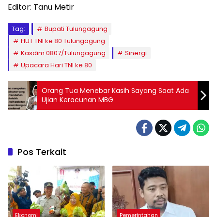
Editor: Tanu Metir
Tag:
Bupati Tulungagung
HUT TNI ke 80 Tulungagung
Kasdim 0807/Tulungagung
Sinergi
Upacara Hari TNI ke 80
Orang Tua Menebar Kasih Sayang Saat Ada
Ujian Keracunan MBG
Pos Terkait
Ekonomi
Pemerintahan