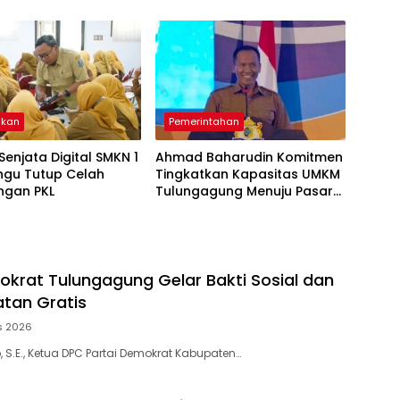
Google Business
ikan
Pemerintahan
 Senjata Digital SMKN 1
Ahmad Baharudin Komitmen
ngu Tutup Celah
Tingkatkan Kapasitas UMKM
ngan PKL
Tulungagung Menuju Pasar
Ekspor
okrat Tulungagung Gelar Bakti Sosial dan
tan Gratis
s 2026
 S.E., Ketua DPC Partai Demokrat Kabupaten…