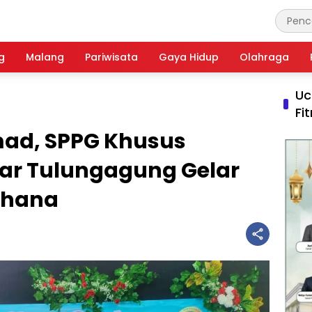
g
Malang
Pariwisata
Gaya Hidup
Olahraga
Uc
Fi
ad, SPPG Khusus
aar Tulungagung Gelar
rhana