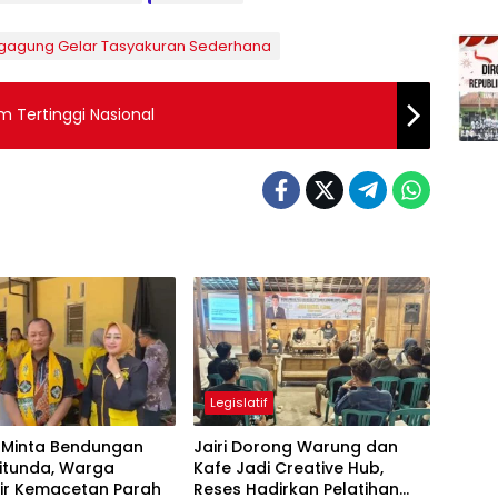
ungagung Gelar Tasyakuran Sederhana
im Tertinggi Nasional
Legislatif
i Minta Bendungan
Jairi Dorong Warung dan
itunda, Warga
Kafe Jadi Creative Hub,
ir Kemacetan Parah
Reses Hadirkan Pelatihan