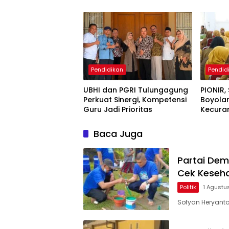
Gratis
Pendidikan
Pendid
UBHI dan PGRI Tulungagung
PIONIR,
Perkuat Sinergi, Kompetensi
Boyola
Guru Jadi Prioritas
Kecura
Baca Juga
Partai Dem
Cek Keseha
Politik
1 Agustu
Sofyan Heryanto,