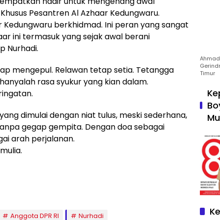
enyempatkan hadir untuk mengenang awal
Khusus Pesantren Al Azhaar Kedungwaru.
r Kedungwaru berkhidmad. Ini peran yang sangat
aar ini termasuk yang sejak awal berani
p Nurhadi.
Ahmad 
Gerind
tetap mengepul. Relawan tetap setia. Tetangga
Timur
anyalah rasa syukur yang kian dalam.
Ke
ringatan.
Bo
ang dimulai dengan niat tulus, meski sederhana,
Mu
anpa gegap gempita. Dengan doa sebagai
ai arah perjalanan.
mulia.
Ke
Anggota DPR RI
Nurhadi