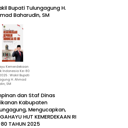
kil Bupati Tulungagung H.
mad Baharudin, SM
ayu Kemerdekaan
ik Indonesia Ke-80
025 : Wakil Bupati
agung H. Ahmad
din, SM
mpinan dan Staf Dinas
rikanan Kabupaten
lungagung, Mengucapkan,
RGAHAYU HUT KEMERDEKAAN RI
-80 TAHUN 2025