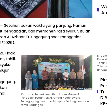
Wa
Ah
 Setahun bukan waktu yang panjang. Namun
 pengabdian, dan memanen rasa syukur. Itulah
ren Al Azhaar Tulungagung saat menggelar
1/2026).
a. Tidak
Dirgah
 tahlil,
Republ
Tahun 2
syukur
Tulung
mujur
Baharu
Pi
ngagung,
Pe
skan
Tu
nal
Kompak
; Tasyakuran Abah Imam Mawardi
DI
Pengasuh Pesantren Al Azhaar Kedungwaru
Tulungagung bersama, Muspika Kedungwaru dan
KE
tamu undangan.