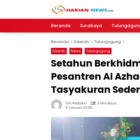
Langsung
ke
konten
Beranda
Surabaya
Tulungagun
Beranda
Daerah
Tulungagung
Daerah
News
Tulungagung
Setahun Berkhidm
Pesantren Al Azh
Tasyakuran Sede
Tim Redaksi
3 Min Baca
4 Januari 2026