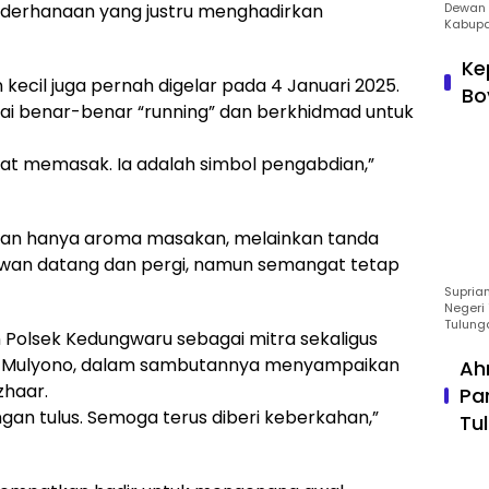
derhanaan yang justru menghadirkan
Dewan 
Kabupa
Ke
cil juga pernah digelar pada 4 Januari 2025.
Bo
lai benar-benar “running” dan berkhidmad untuk
at memasak. Ia adalah simbol pengabdian,”
kan hanya aroma masakan, melainkan tanda
lawan datang dan pergi, namun semangat tetap
Suprian
Negeri 
Tulung
n Polsek Kedungwaru sebagai mitra sekaligus
dy Mulyono, dalam sambutannya menyampaikan
Ah
zhaar.
Pa
gan tulus. Semoga terus diberi keberkahan,”
Tu