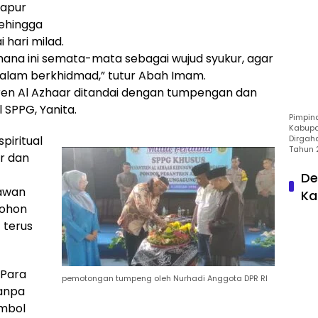
dapur
sehingga
 hari milad.
ana ini semata-mata sebagai wujud syukur, agar
dalam berkhidmad,” tutur Abah Imam.
en Al Azhaar ditandai dengan tumpengan dan
 SPPG, Yanita.
Pimpin
Kabupa
Dirgah
spiritual
Tahun 
ar dan
De
lawan
Ka
mohon
 terus
 Para
pemotongan tumpeng oleh Nurhadi Anggota DPR RI
Tanpa
imbol