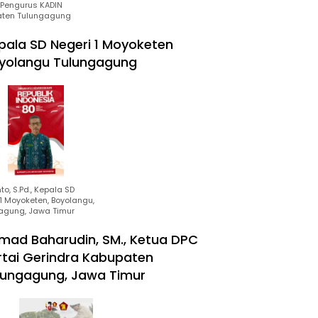
Pengurus KADIN
ten Tulungagung
pala SD Negeri 1 Moyoketen
yolangu Tulungagung
to, S.Pd., Kepala SD
1 Moyoketen, Boyolangu,
agung, Jawa Timur
mad Baharudin, SM., Ketua DPC
rtai Gerindra Kabupaten
lungagung, Jawa Timur