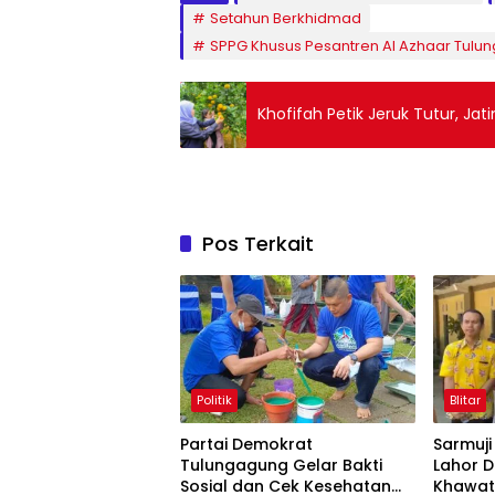
Setahun Berkhidmad
SPPG Khusus Pesantren Al Azhaar Tul
Khofifah Petik Jeruk Tutur, Jat
Pos Terkait
Politik
Blitar
Partai Demokrat
Sarmuj
Tulungagung Gelar Bakti
Lahor D
Sosial dan Cek Kesehatan
Khawat