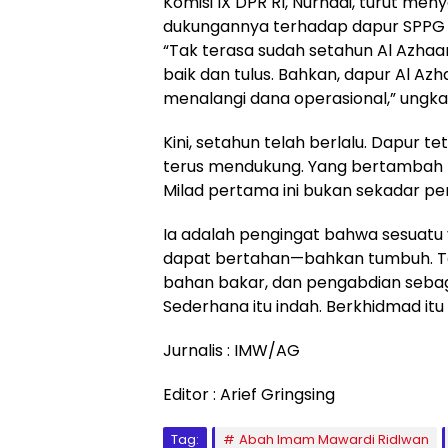
Komisi IX DPR RI, Nurhadi, turut m
dukungannya terhadap dapur SPPG 
“Tak terasa sudah setahun Al Azhaa
baik dan tulus. Bahkan, dapur Al Azh
menalangi dana operasional,” ungka
Kini, setahun telah berlalu. Dapur 
terus mendukung. Yang bertambah h
Milad pertama ini bukan sekadar pe
Ia adalah pengingat bahwa sesuatu y
dapat bertahan—bahkan tumbuh. T
bahan bakar, dan pengabdian sebag
Sederhana itu indah. Berkhidmad itu 
Jurnalis : IMW/AG
Editor : Arief Gringsing
Tag:
Abah Imam Mawardi Ridlwan