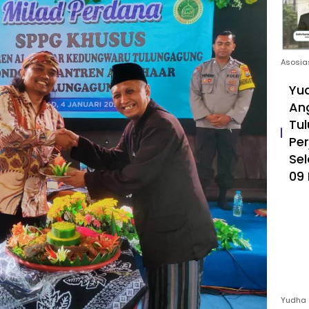
Asosia
Yud
An
Tul
Pe
Sel
09 
Yudha 