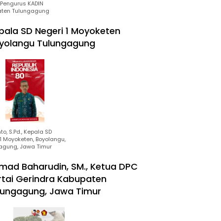
Pengurus KADIN
ten Tulungagung
pala SD Negeri 1 Moyoketen
yolangu Tulungagung
to, S.Pd., Kepala SD
1 Moyoketen, Boyolangu,
agung, Jawa Timur
mad Baharudin, SM., Ketua DPC
rtai Gerindra Kabupaten
lungagung, Jawa Timur