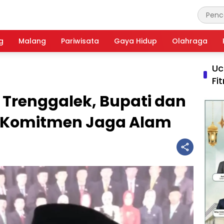
g
Malang
Pariwisata
Gaya Hidup
Olahraga
Uc
Fi
 Trenggalek, Bupati dan
 Komitmen Jaga Alam