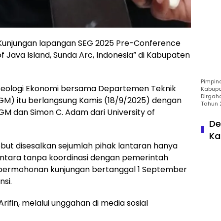
unjungan lapangan SEG 2025 Pre-Conference
of Java Island, Sunda Arc, Indonesia” di Kabupaten
Pimpin
 Geologi Ekonomi bersama Departemen Teknik
Kabupa
Dirgah
GM) itu berlangsung Kamis (18/9/2025) dengan
Tahun 
UGM dan Simon C. Adam dari University of
De
Ka
ut disesalkan sejumlah pihak lantaran hanya
ntara tanpa koordinasi dengan pemerintah
permohonan kunjungan bertanggal 1 September
nsi.
fin, melalui unggahan di media sosial