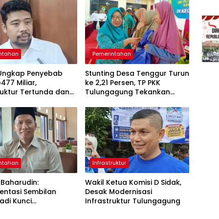
ntahan
Pemerintahan
Ungkap Penyebab
Stunting Desa Tenggur Turun
477 Miliar,
ke 2,21 Persen, TP PKK
ruktur Tertunda dan
Tulungagung Tekankan
a Pegawai Dominan
Pendampingan
Berkelanjutan
ntahan
Infrastruktur
Baharudin:
Wakil Ketua Komisi D Sidak,
entasi Sembilan
Desak Modernisasi
adi Kunci
Infrastruktur Tulungagung
asilan Pembangunan