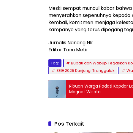
Meski sempat muncul kabar bahwa 
menyerahkan sepenuhnya kepada B
kembali, komitmen menjaga kelestari
kampanye yang terus dipegang tegu
Jurnalis Nanang NK
Editor Tanu Metir
Tag:
Bupati dan Wabup Tegaskan K
SEG 2025 Kunjungi Trenggalek
Wa
Ribuan Warga Padati Kopdar L
Magnet Wisata
Pos Terkait