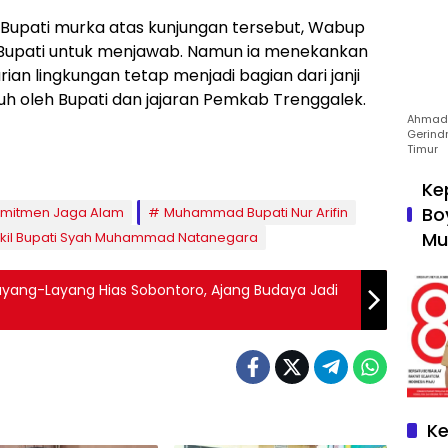
Bupati murka atas kunjungan tersebut, Wabup
upati untuk menjawab. Namun ia menekankan
an lingkungan tetap menjadi bagian dari janji
h oleh Bupati dan jajaran Pemkab Trenggalek.
Ahmad 
Gerind
Timur
Ke
Bo
omitmen Jaga Alam
Muhammad Bupati Nur Arifin
Mu
kil Bupati Syah Muhammad Natanegara
ayang-Layang Hias Sobontoro, Ajang Budaya Jadi
Ke