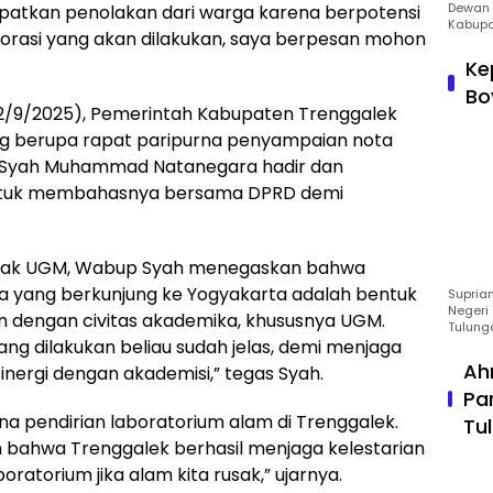
Dewan 
tkan penolakan dari warga karena berpotensi
Kabupa
lorasi yang akan dilakukan, saya berpesan mohon
Ke
Bo
 (22/9/2025), Pemerintah Kabupaten Trenggalek
g berupa rapat paripurna penyampaian nota
i Syah Muhammad Natanegara hadir dan
tuk membahasnya bersama DPRD demi
ihak UGM, Wabup Syah menegaskan bahwa
ya yang berkunjung ke Yogyakarta adalah bentuk
Suprian
Negeri 
n dengan civitas akademika, khususnya UGM.
Tulung
ang dilakukan beliau sudah jelas, demi menjaga
Ah
ergi dengan akademisi,” tegas Syah.
Pa
na pendirian laboratorium alam di Trenggalek.
Tu
an bahwa Trenggalek berhasil menjaga kelestarian
oratorium jika alam kita rusak,” ujarnya.