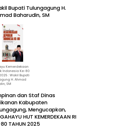
kil Bupati Tulungagung H.
mad Baharudin, SM
ayu Kemerdekaan
ik Indonesia Ke-80
025 : Wakil Bupati
agung H. Ahmad
din, SM
mpinan dan Staf Dinas
rikanan Kabupaten
lungagung, Mengucapkan,
RGAHAYU HUT KEMERDEKAAN RI
-80 TAHUN 2025