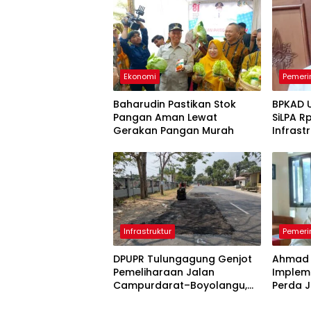
Ekonomi
Pemeri
Baharudin Pastikan Stok
BPKAD 
Pangan Aman Lewat
SiLPA Rp
Gerakan Pangan Murah
Infrast
Belanj
Infrastruktur
Pemeri
DPUPR Tulungagung Genjot
Ahmad 
Pemeliharaan Jalan
Implem
Campurdarat–Boyolangu,
Perda J
Ruas 7,6 Kilometer Mulai
Keberh