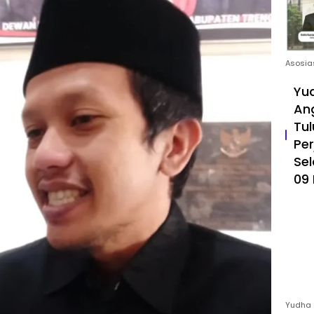
Asosia
Yud
An
Tul
Pe
Sel
09 
Yudha 