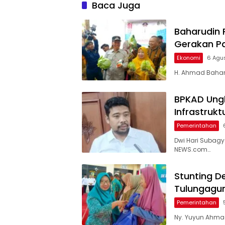
Diperbaiki
Tulung
Baca Juga
Baharudin 
Gerakan P
Ekonomi
6 Agu
H. Ahmad Baharu
BPKAD Ungk
Infrastruk
Pemerintahan
Dwi Hari Subag
NEWS.com…
Stunting D
Tulungagu
Pemerintahan
Ny. Yuyun Ahmad