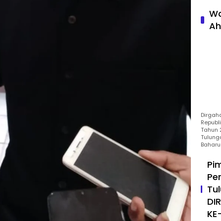
Wa
Ah
Dirgah
Republ
Tahun 2
Tulung
Baharu
Pi
Pe
Tu
DI
KE