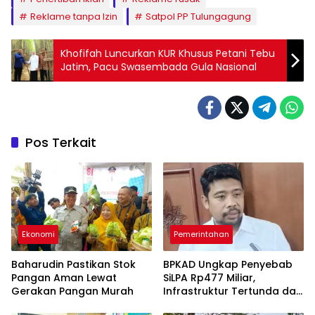
Reklame tanpa Izin
Satpol PP Tulungagung
Khofifah Luncurkan KUR Khusus Petani Tebu
Jatim, Pacu Swasembada Gula Nasional
Pos Terkait
Ekonomi
Pemerintahan
Baharudin Pastikan Stok
BPKAD Ungkap Penyebab
Pangan Aman Lewat
SiLPA Rp477 Miliar,
Gerakan Pangan Murah
Infrastruktur Tertunda dan
Belanja Pegawai Dominan