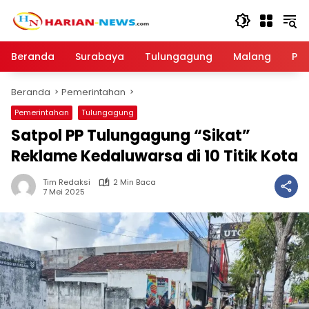
Langsung
ke
konten
Beranda
Surabaya
Tulungagung
Malang
Par
Beranda
Pemerintahan
Pemerintahan
Tulungagung
Satpol PP Tulungagung “Sikat”
Reklame Kedaluwarsa di 10 Titik Kota
Tim Redaksi
2 Min Baca
7 Mei 2025