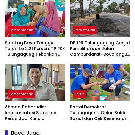
Pemerintahan
Infrastruktur
Stunting Desa Tenggur
DPUPR Tulungagung Genjot
Turun ke 2,21 Persen, TP PKK
Pemeliharaan Jalan
Tulungagung Tekankan
Campurdarat–Boyolangu,
Pendampingan
Ruas 7,6 Kilometer Mulai
Berkelanjutan
Diperbaiki
Pemerintahan
Politik
Ahmad Baharudin:
Partai Demokrat
Implementasi Sembilan
Tulungagung Gelar Bakti
Perda Jadi Kunci
Sosial dan Cek Kesehatan
Keberhasilan
Gratis
Pembangunan
Baca Juga