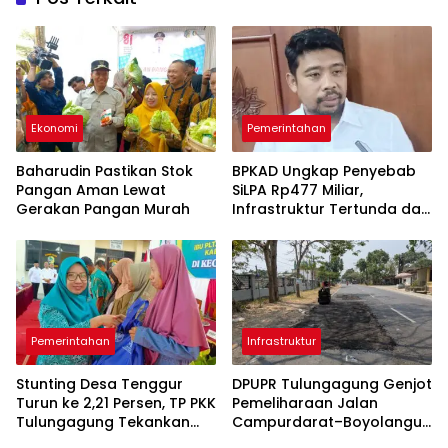
Ekonomi
Pemerintahan
Baharudin Pastikan Stok
BPKAD Ungkap Penyebab
Pangan Aman Lewat
SiLPA Rp477 Miliar,
Gerakan Pangan Murah
Infrastruktur Tertunda dan
Belanja Pegawai Dominan
Pemerintahan
Infrastruktur
Stunting Desa Tenggur
DPUPR Tulungagung Genjot
Turun ke 2,21 Persen, TP PKK
Pemeliharaan Jalan
Tulungagung Tekankan
Campurdarat–Boyolangu,
Pendampingan
Ruas 7,6 Kilometer Mulai