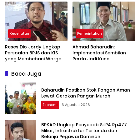
Berkelanjutan
Diperbaiki
Kesehatan
Pemerintahan
Reses Dio Jordy Ungkap
Ahmad Baharudin:
Persoalan BPJS dan KIS
Implementasi Sembilan
yang Membebani Warga
Perda Jadi Kunci
Keberhasilan
Pembangunan
Baca Juga
Tulungagung
Baharudin Pastikan Stok Pangan Aman
Lewat Gerakan Pangan Murah
Ekonomi
6 Agustus 2026
BPKAD Ungkap Penyebab SiLPA Rp477
Miliar, Infrastruktur Tertunda dan
Belanja Pegawai Dominan