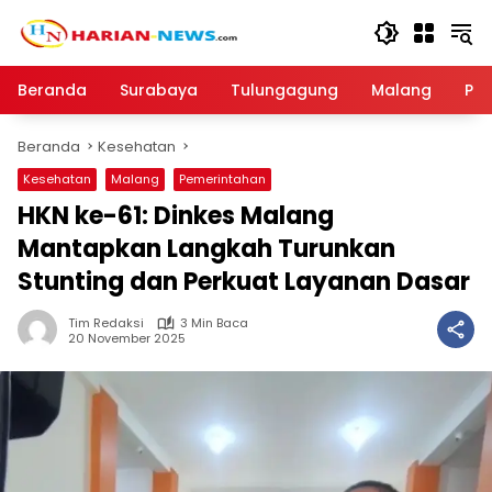
Langsung
ke
konten
Beranda
Surabaya
Tulungagung
Malang
Par
Beranda
Kesehatan
Kesehatan
Malang
Pemerintahan
HKN ke-61: Dinkes Malang
Mantapkan Langkah Turunkan
Stunting dan Perkuat Layanan Dasar
Tim Redaksi
3 Min Baca
20 November 2025