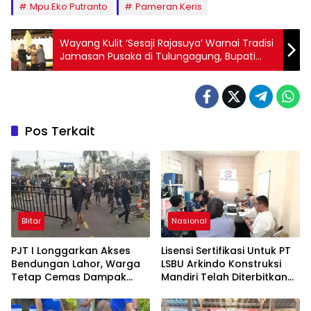
Mpu Eko Putranto
Pameran Keris
Wayang Kulit ‘Sesaji Rajasuya’ Warnai Tradisi
Jamasan Pusaka di Tulungagung, Bupati
Tekankan Pelestarian Budaya
Pos Terkait
Blitar
Nasional
PJT I Longgarkan Akses
Lisensi Sertifikasi Untuk PT
Bendungan Lahor, Warga
LSBU Arkindo Konstruksi
Tetap Cemas Dampak
Mandiri Telah Diterbitkan
Ekonomi dan Ancaman
LPJK Kementerian PU
Penutupan Total