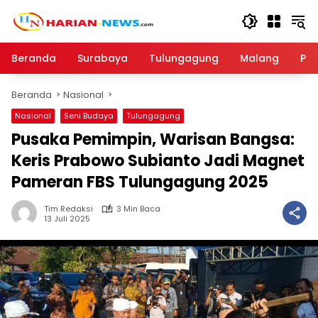
Langsung
ke
konten
Beranda
Surabaya
Tulungagung
Malang
Par
Beranda
Nasional
Nasional
Seni Budaya
Tulungagung
Pusaka Pemimpin, Warisan Bangsa:
Keris Prabowo Subianto Jadi Magnet
Pameran FBS Tulungagung 2025
Tim Redaksi
3 Min Baca
13 Juli 2025