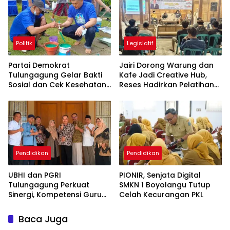
Politik
Legislatif
Partai Demokrat
Jairi Dorong Warung dan
Tulungagung Gelar Bakti
Kafe Jadi Creative Hub,
Sosial dan Cek Kesehatan
Reses Hadirkan Pelatihan
Gratis
Google Business
Pendidikan
Pendidikan
UBHI dan PGRI
PIONIR, Senjata Digital
Tulungagung Perkuat
SMKN 1 Boyolangu Tutup
Sinergi, Kompetensi Guru
Celah Kecurangan PKL
Jadi Prioritas
Baca Juga