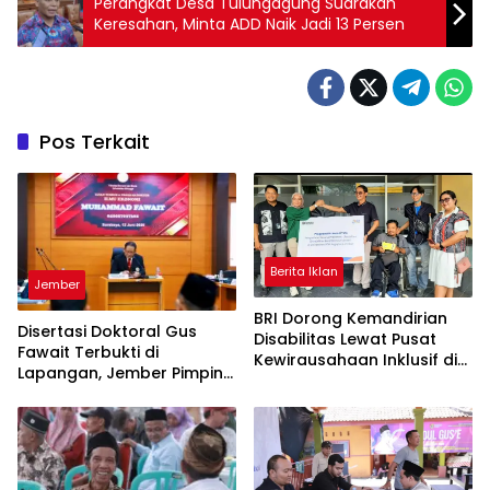
Perangkat Desa Tulungagung Suarakan
Keresahan, Minta ADD Naik Jadi 13 Persen
Pos Terkait
Berita Iklan
Jember
BRI Dorong Kemandirian
Disertasi Doktoral Gus
Disabilitas Lewat Pusat
Fawait Terbukti di
Kewirausahaan Inklusif di
Lapangan, Jember Pimpin
UNIPAR Jember
Pertumbuhan Ekonomi
Sekar Kijang