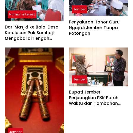
Jember
Human interest
Penyaluran Honor Guru
Dari Masjid ke Balai Desa:
Ngaji di Jember Tanpa
Ketulusan Pak Samhaji
Potongan
Mengabdi di Tengah
Percepatan Insentif Guru
Ngaji
Jember
Bupati Jember
Perjuangkan P3K Paruh
Waktu dan Tambahan
Kuota CPNS ke Menteri
PANRB
Jember