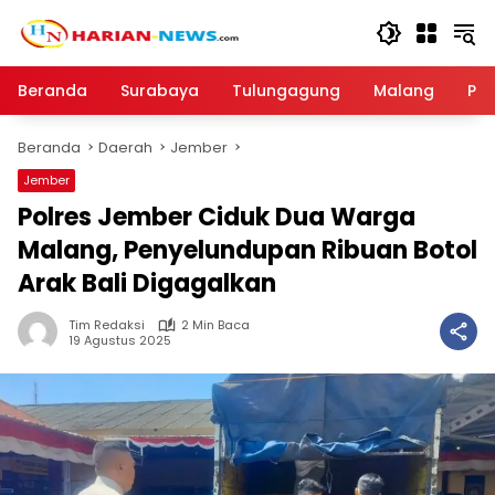
Langsung
ke
konten
Beranda
Surabaya
Tulungagung
Malang
Par
Beranda
Daerah
Jember
Jember
Polres Jember Ciduk Dua Warga
Malang, Penyelundupan Ribuan Botol
Arak Bali Digagalkan
Tim Redaksi
2 Min Baca
19 Agustus 2025