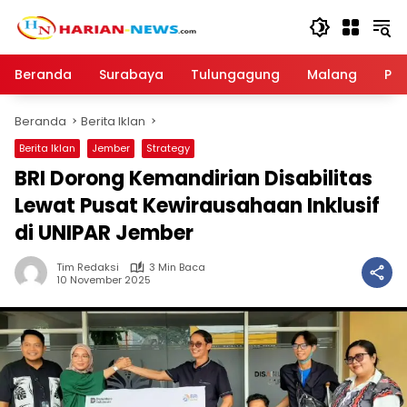
Langsung
ke
konten
Beranda
Surabaya
Tulungagung
Malang
Par
Beranda
Berita Iklan
Berita Iklan
Jember
Strategy
BRI Dorong Kemandirian Disabilitas
Lewat Pusat Kewirausahaan Inklusif
di UNIPAR Jember
Tim Redaksi
3 Min Baca
10 November 2025