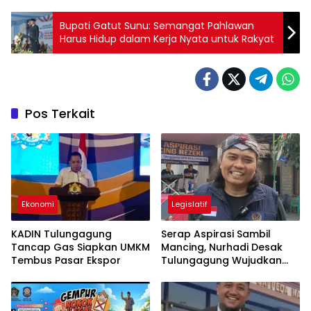
Bupati Gatut Sunu: Semangat Pahlawan
Harus Hidup dalam Kerja Nyata untuk Rakyat
Pos Terkait
Ekonomi
Legislatif
KADIN Tulungagung
Serap Aspirasi Sambil
Tancap Gas Siapkan UMKM
Mancing, Nurhadi Desak
Tembus Pasar Ekspor
Tulungagung Wujudkan
UHC 100 Persen