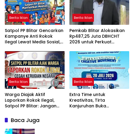
Berita Iklan
Berita Iklan
Satpol PP Blitar Gencarkan
Pemkab Blitar Alokasikan
Kampanye Anti Rokok
Rp487,25 Juta DBHCHT
Ilegal Lewat Media Sosial,
2026 untuk Perkuat
Sasar Generasi Muda
Penindakan Rokok Ilegal
Berita Iklan
Berita Iklan
Warga Diajak Aktif
Extra Time untuk
Laporkan Rokok Ilegal,
Kreativitas, Tirta
Satpol PP Blitar: Jangan
Kanjuruhan Buka
Beli Tanpa Pita Cukai
Kesempatan Lebih Luas
bagi Talenta Muda
Baca Juga