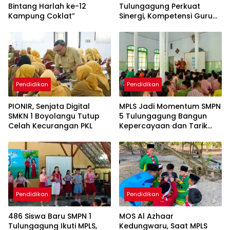
Bintang Harlah ke-12
Tulungagung Perkuat
Kampung Coklat”
Sinergi, Kompetensi Guru
Jadi Prioritas
Pendidikan
Pendidikan
PIONIR, Senjata Digital
MPLS Jadi Momentum SMPN
SMKN 1 Boyolangu Tutup
5 Tulungagung Bangun
Celah Kecurangan PKL
Kepercayaan dan Tarik
Peserta Didik Baru
Pendidikan
Pendidikan
486 Siswa Baru SMPN 1
MOS Al Azhaar
Tulungagung Ikuti MPLS,
Kedungwaru, Saat MPLS