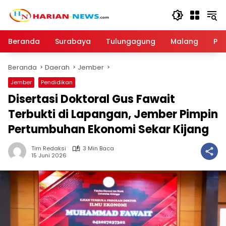
Langsung
ke
konten
Beranda
Surabaya
Tulungagung
Malang
Par
Beranda
Daerah
Jember
Jember
Pendidikan
Disertasi Doktoral Gus Fawait
Terbukti di Lapangan, Jember Pimpin
Pertumbuhan Ekonomi Sekar Kijang
Tim Redaksi
3 Min Baca
15 Juni 2026