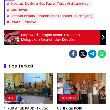
Disertasi Doktoral Gus Fawait Terbukti di Lapangan
Gus Fawait
Jember Pimpin Pertumbuhan Ekonomi Sekar Kijang
UNAIR Surabaya
Megawati: Bangsa Besar Tak Boleh
Melupakan Sejarah dan Keadilan
Pos Terkait
Blitar
Pendidikan
“1.700 Anak PAUD-TK Jadi
UBHI dan PGRI