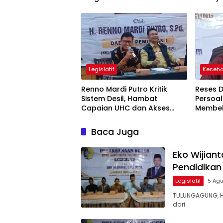
Karakter di Tulungagung
Jadi So
Legislatif
Keseh
Renno Mardi Putro Kritik
Reses 
Sistem Desil, Hambat
Persoal
Capaian UHC dan Akses
Membe
BPJS Warga Miskin
Baca Juga
Eko Wijian
Pendidikan
Legislatif
5 Ag
TULUNGAGUNG, 
dari…