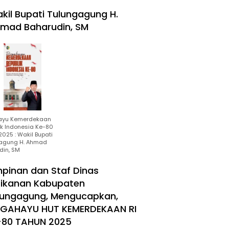
kil Bupati Tulungagung H.
mad Baharudin, SM
ayu Kemerdekaan
ik Indonesia Ke-80
025 : Wakil Bupati
agung H. Ahmad
din, SM
mpinan dan Staf Dinas
rikanan Kabupaten
lungagung, Mengucapkan,
RGAHAYU HUT KEMERDEKAAN RI
-80 TAHUN 2025