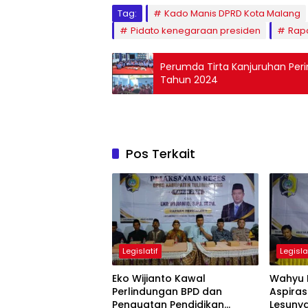
Tag:
Kado Manis DPRD Kota Malang
Pidato kenegaraan presiden
Rapa
Perumda Tirta Kanjuruhan Peri
Tahun 2024
Pos Terkait
Legislatif
Legisla
Eko Wijianto Kawal
Wahyu 
Perlindungan BPD dan
Aspiras
Penguatan Pendidikan
Lesuny