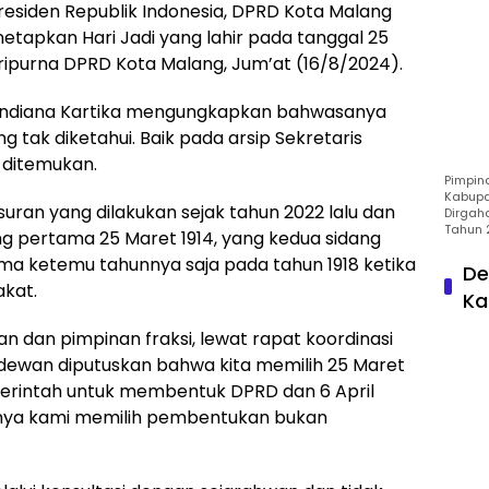
residen Republik Indonesia, DPRD Kota Malang
tapkan Hari Jadi yang lahir pada tanggal 25
ripurna DPRD Kota Malang, Jum’at (16/8/2024).
iandiana Kartika mengungkapkan bahwasanya
ng tak diketahui. Baik pada arsip Sekretaris
ditemukan.
Pimpin
Kabupa
ran yang dilakukan sejak tahun 2022 lalu dan
Dirgah
Tahun 
ng pertama 25 Maret 1914, yang kedua sidang
uma ketemu tahunnya saja pada tahun 1918 ketika
De
akat.
Ka
n dan pimpinan fraksi, lewat rapat koordinasi
 dewan diputuskan bahwa kita memilih 25 Maret
n perintah untuk membentuk DPRD dan 6 April
inya kami memilih pembentukan bukan