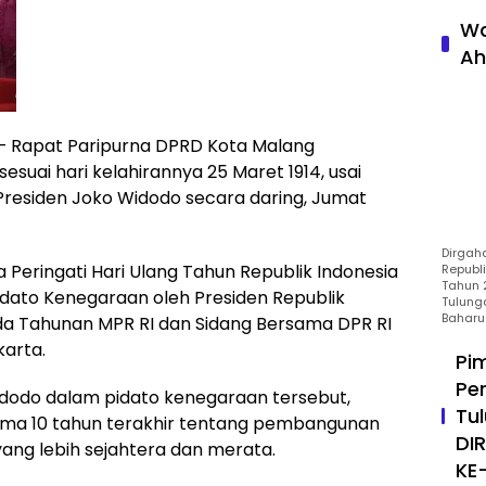
Wa
Ah
 Rapat Paripurna DPRD Kota Malang
esuai hari kelahirannya 25 Maret 1914, usai
residen Joko Widodo secara daring, Jumat
Dirgah
 Peringati Hari Ulang Tahun Republik Indonesia
Republ
Tahun 2
ato Kenegaraan oleh Presiden Republik
Tulung
Baharu
a Tahunan MPR RI dan Sidang Bersama DPR RI
karta.
Pi
Pe
idodo dalam pidato kenegaraan tersebut,
Tu
ama 10 tahun terakhir tentang pembangunan
DI
 yang lebih sejahtera dan merata.
KE