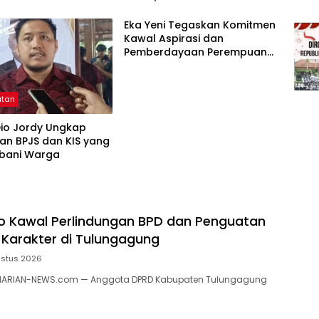
rotan
Terlalu Berbelit
Eka Yeni Tegaskan Komitmen
Kawal Aspirasi dan
Pemberdayaan Perempuan
di Tulungagung
atan
Dio Jordy Ungkap
an BPJS dan KIS yang
bani Warga
to Kawal Perlindungan BPD dan Penguatan
 Karakter di Tulungagung
ustus 2026
HARIAN-NEWS.com — Anggota DPRD Kabupaten Tulungagung