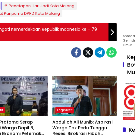
Penetapan Hari Jadi Kota Malang
t Paripurna DPRD Kota Malang
ngati Kemerdekaan Republik Indonesia ke – 79
Ahmad 
Gerind
Timur
Ke
Bo
Mu
tif
Legislatif
Pratama Serap
Abdulloh Ali Munib: Aspirasi
i Warga Dapil 6,
Warga Tak Perlu Tunggu
Ke
a Ekonomi Peternak
Reses, Birokrasi Hibah