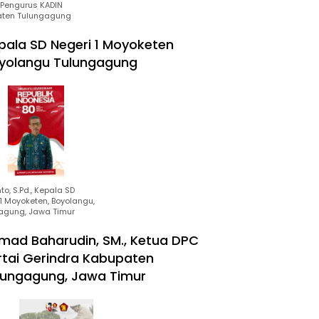
Pengurus KADIN
ten Tulungagung
pala SD Negeri 1 Moyoketen
yolangu Tulungagung
to, S.Pd., Kepala SD
1 Moyoketen, Boyolangu,
agung, Jawa Timur
mad Baharudin, SM., Ketua DPC
rtai Gerindra Kabupaten
lungagung, Jawa Timur