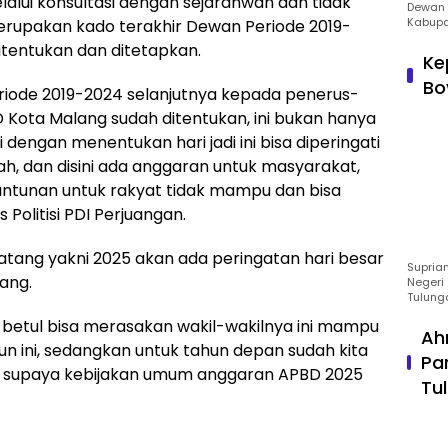
alui konsultasi dengan sejarahwan dan tidak
Dewan 
Kabupa
erupakan kado terakhir Dewan Periode 2019-
itentukan dan ditetapkan.
Ke
Bo
eriode 2019-2024 selanjutnya kepada penerus-
 Kota Malang sudah ditentukan, ini bukan hanya
 dengan menentukan hari jadi ini bisa diperingati
ah, dan disini ada anggaran untuk masyarakat,
 santunan untuk rakyat tidak mampu dan bisa
Politisi PDI Perjuangan.
ang yakni 2025 akan ada peringatan hari besar
Suprian
lang.
Negeri 
Tulung
-betul bisa merasakan wakil-wakilnya ini mampu
Ah
 ini, sedangkan untuk tahun depan sudah kita
Pa
ya supaya kebijakan umum anggaran APBD 2025
Tu