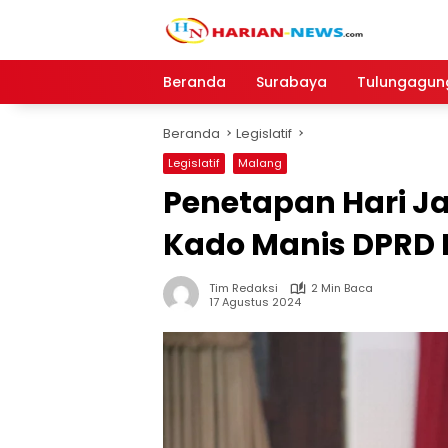
Langsung
ke
konten
Beranda
Surabaya
Tulungagun
Beranda
Legislatif
Legislatif
Malang
Penetapan Hari J
Kado Manis DPRD 
Tim Redaksi
2 Min Baca
17 Agustus 2024