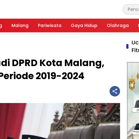
g
Malang
Pariwisata
Gaya Hidup
Olahraga
Uc
Fi
adi DPRD Kota Malang,
Periode 2019-2024