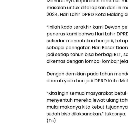
Menurutnya, keputusan tersebut mel
masalah untuk diterapkan dan ini m
2024, Hari Lahir DPRD Kota Malang d
“Inilah kado terakhir kami Dewan p
penerus kami bahwa Hari Lahir DPRD
sekedar menentukan hari jadi, tetapi
sebagai peringatan Hari Besar Daer
jadi setiap tahun bisa berbagi BLT,
dikemas dengan lomba-lomba,” jelas 
Dengan demikian pada tahun mendat
daerah yaitu hari jadi DPRD Kota Ma
“Kita ingin semua masyarakat betul
menyentuh mereka lewat ulang tahun
mulai makanya kita kebut tujuann
sudah bisa dilaksanakan,” tukasnya.
(Ts)