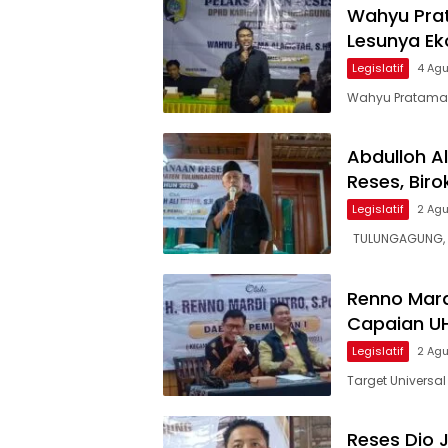
Wahyu Prat
Lesunya Ek
Legislatif
4 Ag
Wahyu Pratama 
Abdulloh A
Reses, Biro
Legislatif
2 Ag
TULUNGAGUNG, H
Renno Mardi
Capaian UH
Legislatif
2 Ag
Target Universal
Reses Dio 