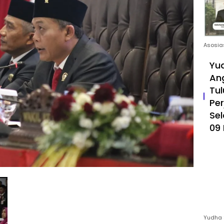
Asosia
Yud
An
Tul
Pe
Sel
09 
Yudha 