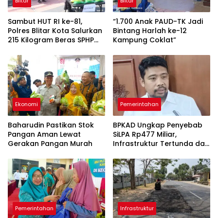
Blitar
Blitar
Sambut HUT RI ke-81,
“1.700 Anak PAUD-TK Jadi
Polres Blitar Kota Salurkan
Bintang Harlah ke-12
215 Kilogram Beras SPHP
Kampung Coklat”
Lewat Gerakan Pangan
Murah
Ekonomi
Pemerintahan
Baharudin Pastikan Stok
BPKAD Ungkap Penyebab
Pangan Aman Lewat
SiLPA Rp477 Miliar,
Gerakan Pangan Murah
Infrastruktur Tertunda dan
Belanja Pegawai Dominan
Pemerintahan
Infrastruktur