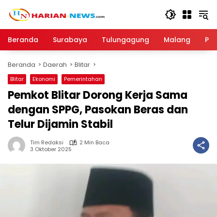
Langsung
ke
konten
Beranda
Surabaya
Tulungagung
Malang
Par
Beranda
Daerah
Blitar
Blitar
Ekonomi
Pemerintahan
Pemkot Blitar Dorong Kerja Sama
dengan SPPG, Pasokan Beras dan
Telur Dijamin Stabil
Tim Redaksi
2 Min Baca
3 Oktober 2025