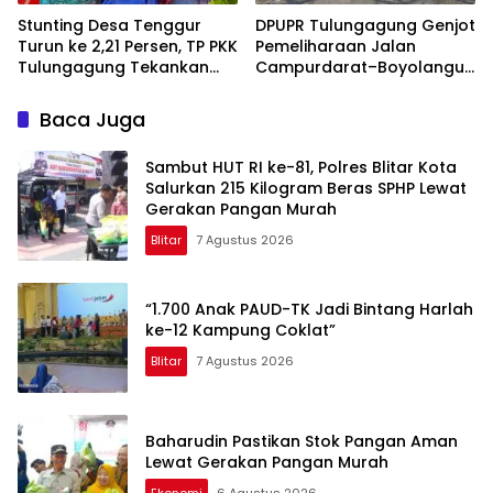
Stunting Desa Tenggur
DPUPR Tulungagung Genjot
Turun ke 2,21 Persen, TP PKK
Pemeliharaan Jalan
Tulungagung Tekankan
Campurdarat–Boyolangu,
Pendampingan
Ruas 7,6 Kilometer Mulai
Berkelanjutan
Diperbaiki
Baca Juga
Sambut HUT RI ke-81, Polres Blitar Kota
Salurkan 215 Kilogram Beras SPHP Lewat
Gerakan Pangan Murah
Blitar
7 Agustus 2026
“1.700 Anak PAUD-TK Jadi Bintang Harlah
ke-12 Kampung Coklat”
Blitar
7 Agustus 2026
Baharudin Pastikan Stok Pangan Aman
Lewat Gerakan Pangan Murah