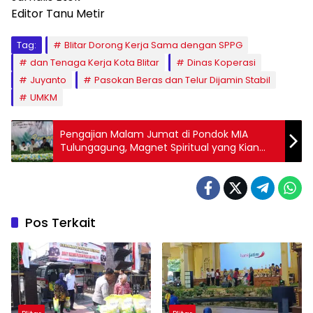
Editor Tanu Metir
Tag:
Blitar Dorong Kerja Sama dengan SPPG
dan Tenaga Kerja Kota Blitar
Dinas Koperasi
Juyanto
Pasokan Beras dan Telur Dijamin Stabil
UMKM
Pengajian Malam Jumat di Pondok MIA
Tulungagung, Magnet Spiritual yang Kian
Relevan di Era Digital
Pos Terkait