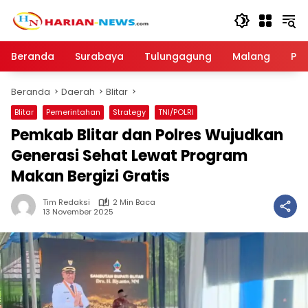
Langsung
ke
konten
Beranda
Surabaya
Tulungagung
Malang
Par
Beranda
Daerah
Blitar
Blitar
Pemerintahan
Strategy
TNI/POLRI
Pemkab Blitar dan Polres Wujudkan
Generasi Sehat Lewat Program
Makan Bergizi Gratis
Tim Redaksi
2 Min Baca
13 November 2025