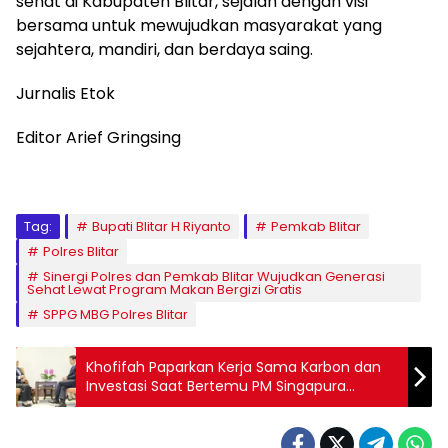
sehat di Kabupaten Blitar, sejalan dengan visi
bersama untuk mewujudkan masyarakat yang
sejahtera, mandiri, dan berdaya saing.
Jurnalis Etok
Editor Arief Gringsing
Tag:
Bupati Blitar H Riyanto
Pemkab Blitar
Polres Blitar
Sinergi Polres dan Pemkab Blitar Wujudkan Generasi
Sehat Lewat Program Makan Bergizi Gratis
SPPG MBG Polres Blitar
Khofifah Paparkan Kerja Sama Karbon dan
Investasi Saat Bertemu PM Singapura
Lawrence Wong