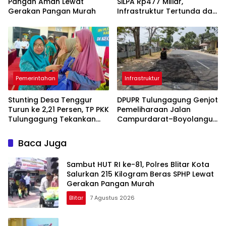
Pangan Aman Lewat
SiLPA Rp477 Miliar,
Gerakan Pangan Murah
Infrastruktur Tertunda dan
Belanja Pegawai Dominan
Pemerintahan
Infrastruktur
Stunting Desa Tenggur
DPUPR Tulungagung Genjot
Turun ke 2,21 Persen, TP PKK
Pemeliharaan Jalan
Tulungagung Tekankan
Campurdarat–Boyolangu,
Pendampingan
Ruas 7,6 Kilometer Mulai
Berkelanjutan
Diperbaiki
Baca Juga
Sambut HUT RI ke-81, Polres Blitar Kota
Salurkan 215 Kilogram Beras SPHP Lewat
Gerakan Pangan Murah
Blitar
7 Agustus 2026