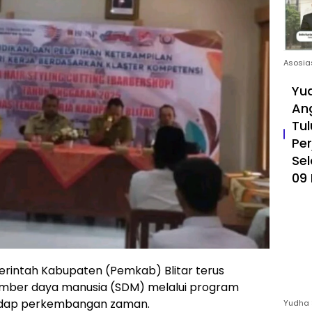
Asosia
Yud
An
Tul
Pe
Sel
09 
rintah Kabupaten (Pemkab) Blitar terus
umber daya manusia (SDM) melalui program
hadap perkembangan zaman.
Yudha 