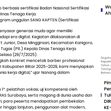
Wa
berbasis sertifikasi Badan Nasional Sertifikasi
Ah
Dinas Tenaga Kerja.
rogram unggulan SANG KAPTEN (Sertifikasi
nyasar generasi muda agar memiliki
pi era digital. Kegiatan dilaksanakan di
t Junior, Desa Minggirsari, Kecamatan Kanigoro,
Tugas (Plt.) Kepala Dinas Tenaga Kerja
Selasa (29/7/2025).
Dirgah
angkah konkret mencetak barber profesional
Republ
Tahun 2
MD Kabupaten Blitar 2025–2029, kami menyiapkan
Tulung
ia kerja digital,” ujar Nanang dalam
Baharu
Pi
Pe
1”: pelatihan vokasi, uji kompetensi oleh
Tu
ARAS Surabaya, serta magang di dunia usaha dan
DI
hari, para peserta mendapatkan pembekalan
ar hingga lanjutan, penggunaan alat modern,
KE