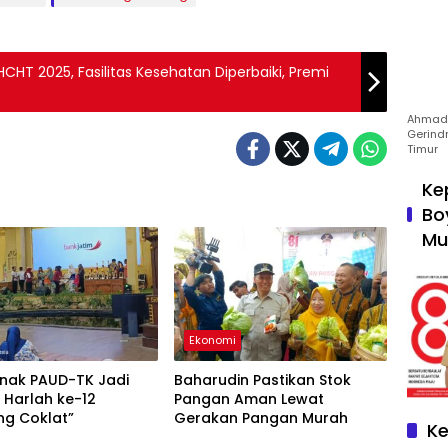
HT 2025, Fasilitas Kesehatan Diperbaiki, Premi
Ahmad 
Gerind
Timur
Ke
Bo
Mu
Ekonomi
Anak PAUD-TK Jadi
Baharudin Pastikan Stok
 Harlah ke-12
Pangan Aman Lewat
g Coklat”
Gerakan Pangan Murah
Ke