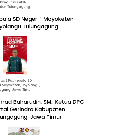
Pengurus KADIN
ten Tulungagung
pala SD Negeri 1 Moyoketen
yolangu Tulungagung
to, S.Pd., Kepala SD
1 Moyoketen, Boyolangu,
agung, Jawa Timur
mad Baharudin, SM., Ketua DPC
rtai Gerindra Kabupaten
lungagung, Jawa Timur