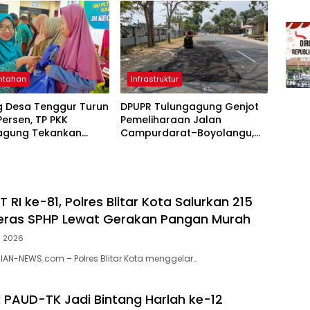
ntahan
Infrastruktur
g Desa Tenggur Turun
DPUPR Tulungagung Genjot
 Persen, TP PKK
Pemeliharaan Jalan
agung Tekankan
Campurdarat–Boyolangu,
pingan
Ruas 7,6 Kilometer Mulai
njutan
Diperbaiki
RI ke-81, Polres Blitar Kota Salurkan 215
eras SPHP Lewat Gerakan Pangan Murah
s 2026
RIAN-NEWS.com – Polres Blitar Kota menggelar…
k PAUD-TK Jadi Bintang Harlah ke-12