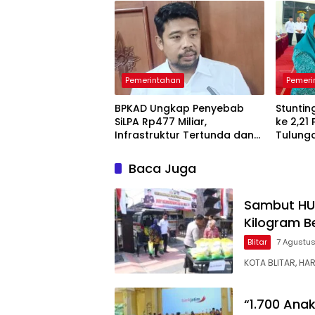
Pemerintahan
Pemeri
BPKAD Ungkap Penyebab
Stuntin
SiLPA Rp477 Miliar,
ke 2,21
Infrastruktur Tertunda dan
Tulung
Belanja Pegawai Dominan
Pendam
Berkela
Baca Juga
Sambut HUT 
Kilogram B
Blitar
7 Agustu
KOTA BLITAR, HA
“1.700 Ana