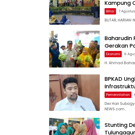
Kampung C
Blitar
7 Agustu
BLITAR, HARIAN-
Baharudin 
Gerakan P
Ekonomi
6 Agu
H. Ahmad Baharu
BPKAD Ungk
Infrastruk
Pemerintahan
Dwi Hari Subag
NEWS.com…
Stunting D
Tulungagu