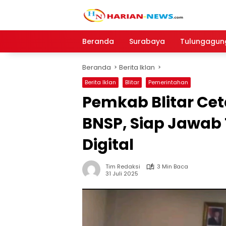
Langsung
ke
konten
Beranda
Surabaya
Tulungagun
Beranda
Berita Iklan
Berita Iklan
Blitar
Pemerintahan
Pemkab Blitar Ceta
BNSP, Siap Jawab
Digital
Tim Redaksi
3 Min Baca
31 Juli 2025