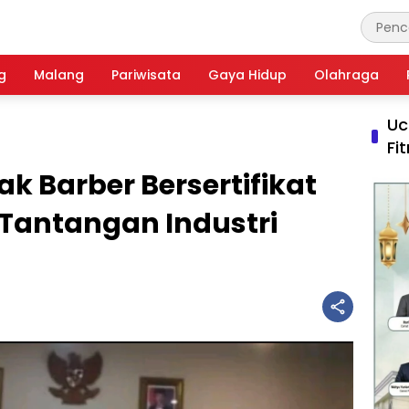
g
Malang
Pariwisata
Gaya Hidup
Olahraga
Uc
Fi
k Barber Bersertifikat
 Tantangan Industri