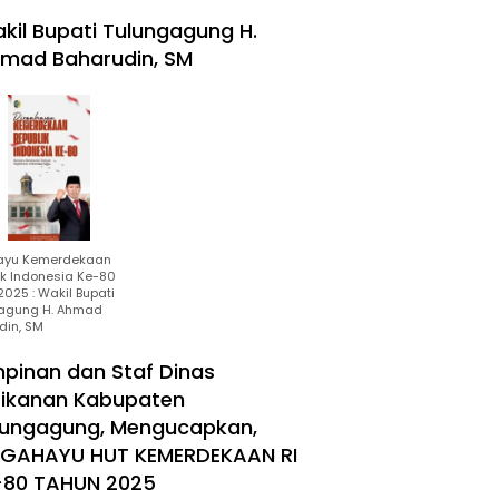
kil Bupati Tulungagung H.
mad Baharudin, SM
ayu Kemerdekaan
ik Indonesia Ke-80
025 : Wakil Bupati
agung H. Ahmad
din, SM
mpinan dan Staf Dinas
rikanan Kabupaten
lungagung, Mengucapkan,
RGAHAYU HUT KEMERDEKAAN RI
-80 TAHUN 2025