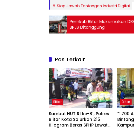
Siap Jawab Tantangan Industri Digital
Pemkab Blitar Maksimalkan DBHC
BPJS Ditanggung
Pos Terkait
Blitar
Blitar
Sambut HUT RI ke-81, Polres
“1.700 
Blitar Kota Salurkan 215
Bintang
Kilogram Beras SPHP Lewat
Kampun
Gerakan Pangan Murah