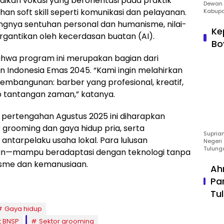
kan vokasi yang berorientasi pada praktik
Dewan 
tihan soft skill seperti komunikasi dan pelayanan.
Kabupa
ngnya sentuhan personal dan humanisme, nilai-
Ke
tergantikan oleh kecerdasan buatan (AI).
Bo
ahwa program ini merupakan bagian dari
 Indonesia Emas 2045. “Kami ingin melahirkan
mbangunan: barber yang profesional, kreatif,
 tantangan zaman,” katanya.
r pertengahan Agustus 2025 ini diharapkan
 grooming dan gaya hidup pria, serta
Suprian
antarpelaku usaha lokal. Para lulusan
Negeri 
Tulung
han—mampu beradaptasi dengan teknologi tanpa
lisme dan kemanusiaan.
Ah
Pa
Tu
Gaya hidup
t BNSP
Sektor grooming