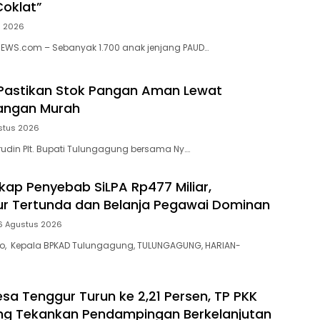
oklat”
s 2026
NEWS.com – Sebanyak 1.700 anak jenjang PAUD…
Pastikan Stok Pangan Aman Lewat
angan Murah
stus 2026
din Plt. Bupati Tulungagung bersama Ny….
ap Penyebab SiLPA Rp477 Miliar,
tur Tertunda dan Belanja Pegawai Dominan
6 Agustus 2026
yo, Kepala BPKAD Tulungagung, TULUNGAGUNG, HARIAN-
esa Tenggur Turun ke 2,21 Persen, TP PKK
ng Tekankan Pendampingan Berkelanjutan