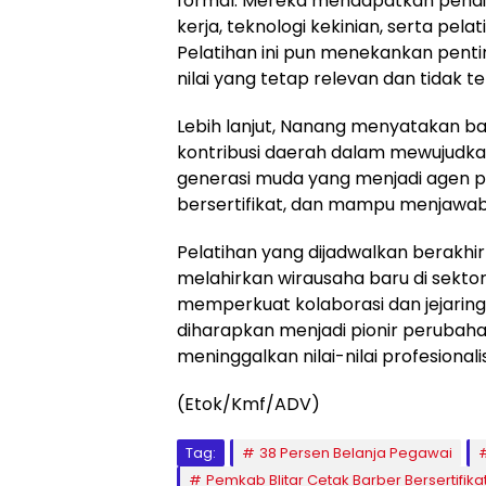
formal. Mereka mendapatkan pendidi
kerja, teknologi kekinian, serta pela
Pelatihan ini pun menekankan penti
nilai yang tetap relevan dan tidak 
Lebih lanjut, Nanang menyatakan b
kontribusi daerah dalam mewujudkan
generasi muda yang menjadi agen pe
bersertifikat, dan mampu menjawab
Pelatihan yang dijadwalkan berakhi
melahirkan wirausaha baru di sektor
memperkuat kolaborasi dan jejaring 
diharapkan menjadi pionir peruba
meninggalkan nilai-nilai profesiona
(Etok/Kmf/ADV)
Tag:
38 Persen Belanja Pegawai
Pemkab Blitar Cetak Barber Bersertifika