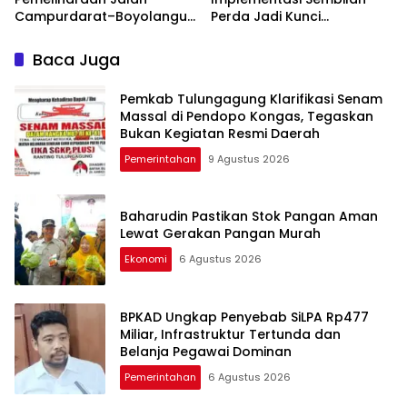
Campurdarat–Boyolangu,
Perda Jadi Kunci
Ruas 7,6 Kilometer Mulai
Keberhasilan
Diperbaiki
Pembangunan
Baca Juga
Tulungagung
Pemkab Tulungagung Klarifikasi Senam
Massal di Pendopo Kongas, Tegaskan
Bukan Kegiatan Resmi Daerah
Pemerintahan
9 Agustus 2026
Baharudin Pastikan Stok Pangan Aman
Lewat Gerakan Pangan Murah
Ekonomi
6 Agustus 2026
BPKAD Ungkap Penyebab SiLPA Rp477
Miliar, Infrastruktur Tertunda dan
Belanja Pegawai Dominan
Pemerintahan
6 Agustus 2026