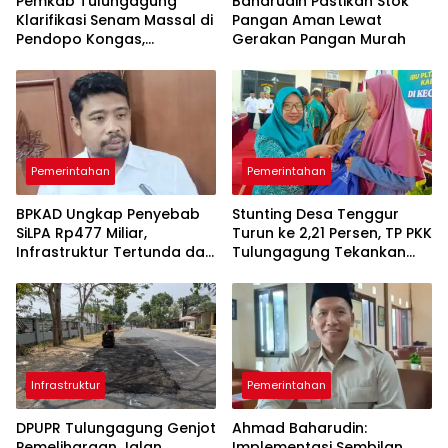
Pemkab Tulungagung
Baharudin Pastikan Stok
Klarifikasi Senam Massal di
Pangan Aman Lewat
Pendopo Kongas,
Gerakan Pangan Murah
Tegaskan Bukan Kegiatan
Resmi Daerah
Pemerintahan
Pemerintahan
BPKAD Ungkap Penyebab
Stunting Desa Tenggur
SiLPA Rp477 Miliar,
Turun ke 2,21 Persen, TP PKK
Infrastruktur Tertunda dan
Tulungagung Tekankan
Belanja Pegawai Dominan
Pendampingan
Berkelanjutan
Infrastruktur
Pemerintahan
DPUPR Tulungagung Genjot
Ahmad Baharudin:
Pemeliharaan Jalan
Implementasi Sembilan