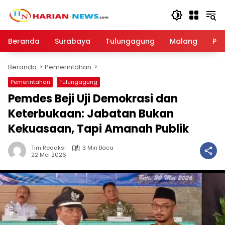
Langsung
ke
konten
Beranda
Surabaya
Tulungagung
Malang
Par
Beranda
Pemerintahan
Pemerintahan
Tulungagung
Pemdes Beji Uji Demokrasi dan
Keterbukaan: Jabatan Bukan
Kekuasaan, Tapi Amanah Publik
Tim Redaksi
3 Min Baca
22 Mei 2026