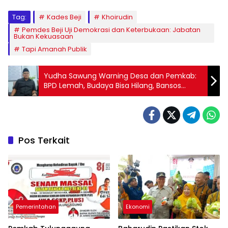
Tag:
Kades Beji
Khoirudin
Pemdes Beji Uji Demokrasi dan Keterbukaan: Jabatan
Bukan Kekuasaan
Tapi Amanah Publik
Yudha Sawung Warning Desa dan Pemkab:
BPD Lemah, Budaya Bisa Hilang, Bansos
Rawan Salah Sasaran
Pos Terkait
Pemerintahan
Ekonomi