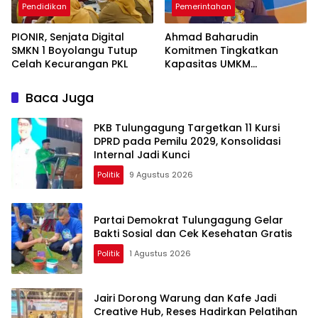
Pendidikan
Pemerintahan
PIONIR, Senjata Digital
Ahmad Baharudin
SMKN 1 Boyolangu Tutup
Komitmen Tingkatkan
Celah Kecurangan PKL
Kapasitas UMKM
Tulungagung Menuju Pasar
Ekspor
Baca Juga
PKB Tulungagung Targetkan 11 Kursi
DPRD pada Pemilu 2029, Konsolidasi
Internal Jadi Kunci
Politik
9 Agustus 2026
Partai Demokrat Tulungagung Gelar
Bakti Sosial dan Cek Kesehatan Gratis
Politik
1 Agustus 2026
Jairi Dorong Warung dan Kafe Jadi
Creative Hub, Reses Hadirkan Pelatihan