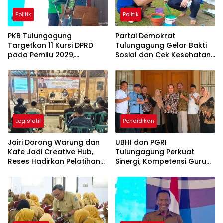
Politik
Politik
PKB Tulungagung
Partai Demokrat
Targetkan 11 Kursi DPRD
Tulungagung Gelar Bakti
pada Pemilu 2029,
Sosial dan Cek Kesehatan
Konsolidasi Internal Jadi
Gratis
Kunci
Legislatif
Pendidikan
Jairi Dorong Warung dan
UBHI dan PGRI
Kafe Jadi Creative Hub,
Tulungagung Perkuat
Reses Hadirkan Pelatihan
Sinergi, Kompetensi Guru
Google Business
Jadi Prioritas