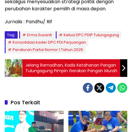
sekaligus menyesuaikan strategi politik dengan
perubahan karakter pemilih di masa depan.
Jurnalis : Pandhu/ Rif
Tag:
Erma Susanti
Ketua DPC PDIP Tulungagung
Konsolidasi kader DPC PDI Perjuangan
Peraturan Partai Nomor 1 Tahun 2025
Jelang Ramadhan, Kadis Ketahanan Pangan
Tulungagung Pimpin Gerakan Pangan Murah
Pos Terkait