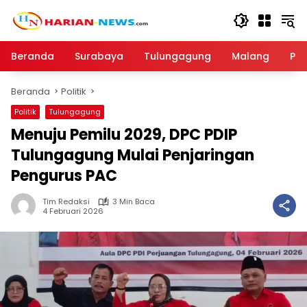
Langsung
ke
konten
Beranda
Surabaya
Tulungagung
Malang
Par
Beranda
Politik
Politik
Tulungagung
Menuju Pemilu 2029, DPC PDIP
Tulungagung Mulai Penjaringan
Pengurus PAC
Tim Redaksi
3 Min Baca
4 Februari 2026