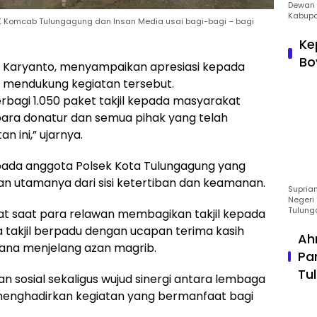
Dewan 
Kabupa
KPK Komcab Tulungagung dan Insan Media usai bagi-bagi – bagi
Ke
Bo
 Karyanto, menyampaikan apresiasi kepada
h mendukung kegiatan tersebut.
berbagi 1.050 paket takjil kepada masyarakat
para donatur dan semua pihak yang telah
 ini,” ujarnya.
pada anggota Polsek Kota Tulungagung yang
n utamanya dari sisi ketertiban dan keamanan.
Suprian
Negeri 
Tulung
t saat para relawan membagikan takjil kepada
takjil berpadu dengan ucapan terima kasih
Ah
na menjelang azan magrib.
Pa
Tu
an sosial sekaligus wujud sinergi antara lembaga
menghadirkan kegiatan yang bermanfaat bagi