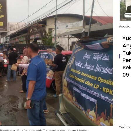
Asosia
Yud
An
Tul
Pe
Sel
09 
Yudha 
t Bersama LP- KPK Komcab Tulungagung, Insan Media