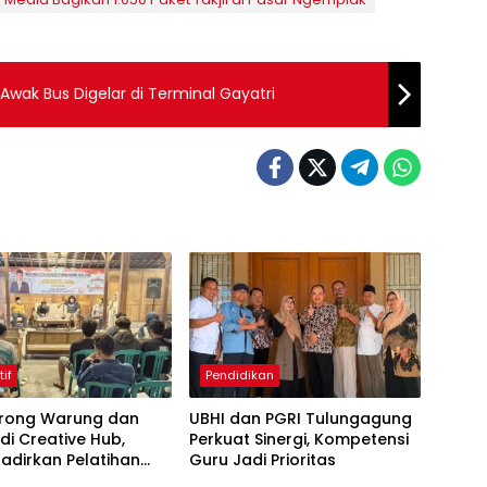
wak Bus Digelar di Terminal Gayatri
tif
Pendidikan
Dorong Warung dan
UBHI dan PGRI Tulungagung
di Creative Hub,
Perkuat Sinergi, Kompetensi
adirkan Pelatihan
Guru Jadi Prioritas
 Business