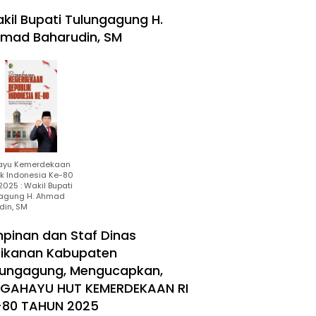
kil Bupati Tulungagung H.
mad Baharudin, SM
ayu Kemerdekaan
ik Indonesia Ke-80
025 : Wakil Bupati
agung H. Ahmad
din, SM
mpinan dan Staf Dinas
rikanan Kabupaten
lungagung, Mengucapkan,
RGAHAYU HUT KEMERDEKAAN RI
-80 TAHUN 2025