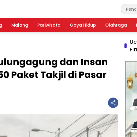
g
Malang
Pariwisata
Gaya Hidup
Olahraga
Uc
Fi
ulungagung dan Insan
0 Paket Takjil di Pasar