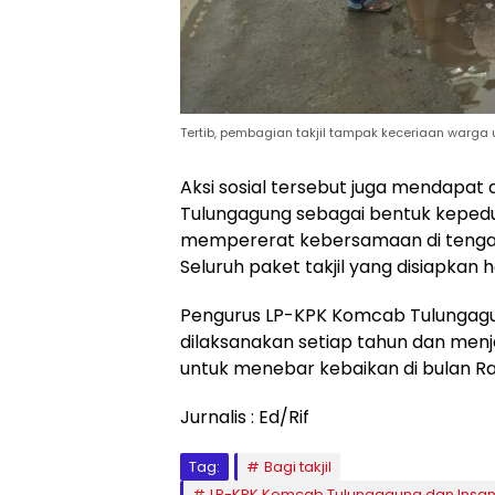
Tertib, pembagian takjil tampak keceriaan warga u
Aksi sosial tersebut juga mendapa
Tulungagung sebagai bentuk keped
mempererat kebersamaan di tenga
Seluruh paket takjil yang disiapkan
Pengurus LP-KPK Komcab Tulungagun
dilaksanakan setiap tahun dan menj
untuk menebar kebaikan di bulan 
Jurnalis : Ed/Rif
Tag:
Bagi takjil
LP-KPK Komcab Tulungagung dan Insan M