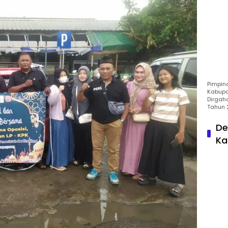
Pimpin
Kabupa
Dirgah
Tahun 
De
Ka