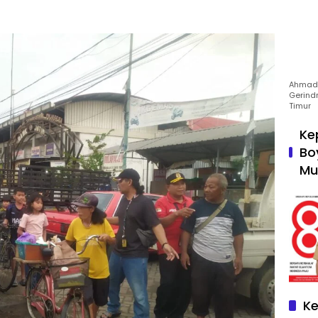
Ahmad 
Gerind
Timur
Ke
Bo
Mu
Ke