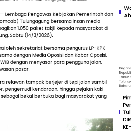
Wa
 Lembaga Pengawas Kebijakan Pemerintah dan
Ah
(Komcab) Tulungagung bersama insan media
gikan 1.050 paket takjil kepada masyarakat di
ng, Sabtu (14/3/2026).
sai oleh sekretariat bersama pengurus LP-KPK
ama dengan Media Oposisi dan Kabar Oposisi.
6.30 WIB dengan menyasar para pengguna jalan,
Dirgah
awasan pasar.
Republ
Tahun 2
 relawan tampak berjejer di tepi jalan sambil
Tulung
Baharu
 pengemudi kendaraan, hingga pejalan kaki
an sebagai bekal berbuka bagi masyarakat yang
Pi
Pe
Tu
DI
KE