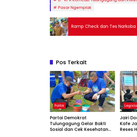
Pasar Ngemplak
Ramp Check dan Tes Narkoba A
Pos Terkait
Politik
Legisla
Partai Demokrat
Jairi 
Tulungagung Gelar Bakti
Kafe Ja
Sosial dan Cek Kesehatan
Reses H
Gratis
Google