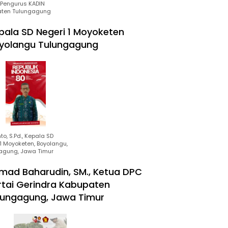
Pengurus KADIN
ten Tulungagung
pala SD Negeri 1 Moyoketen
yolangu Tulungagung
to, S.Pd., Kepala SD
1 Moyoketen, Boyolangu,
agung, Jawa Timur
mad Baharudin, SM., Ketua DPC
rtai Gerindra Kabupaten
lungagung, Jawa Timur