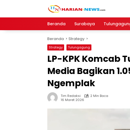
Langsung
ke
konten
Beranda
Surabaya
Tulungagun
Beranda
Strategy
Strategy
Tulungagung
LP-KPK Komcab T
Media Bagikan 1.05
Ngemplak
Tim Redaksi
2 Min Baca
16 Maret 2026