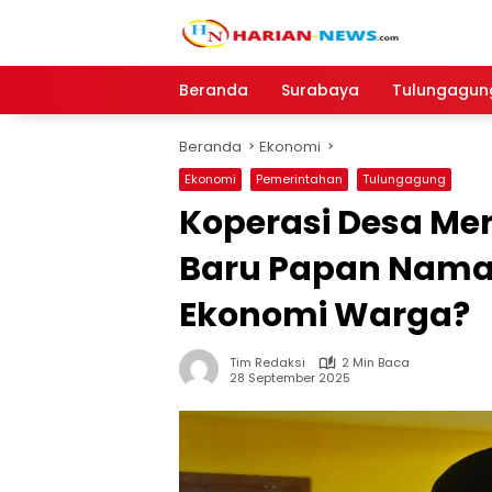
Langsung
ke
konten
Beranda
Surabaya
Tulungagun
Beranda
Ekonomi
Ekonomi
Pemerintahan
Tulungagung
Koperasi Desa Me
Baru Papan Nama 
Ekonomi Warga?
Tim Redaksi
2 Min Baca
28 September 2025