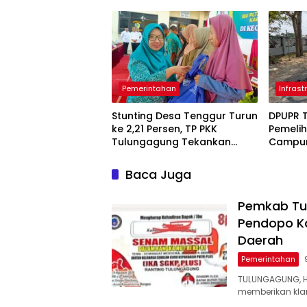
Bukan Kegiatan Resmi
Daerah
Pemerintahan
Infrast
Stunting Desa Tenggur Turun
DPUPR 
ke 2,21 Persen, TP PKK
Pemeli
Tulungagung Tekankan
Campur
Pendampingan
Ruas 7,
Berkelanjutan
Diperba
Baca Juga
Pemkab Tul
Pendopo K
Daerah
Pemerintahan
TULUNGAGUNG, 
memberikan klari