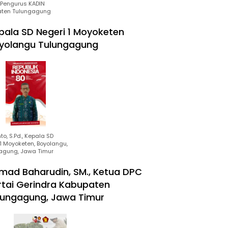
Pengurus KADIN
ten Tulungagung
pala SD Negeri 1 Moyoketen
yolangu Tulungagung
to, S.Pd., Kepala SD
1 Moyoketen, Boyolangu,
agung, Jawa Timur
mad Baharudin, SM., Ketua DPC
rtai Gerindra Kabupaten
lungagung, Jawa Timur