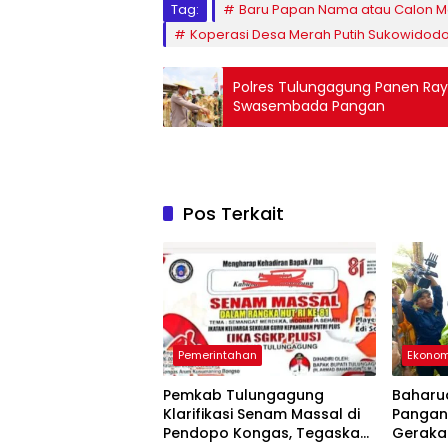
Tag:
Baru Papan Nama atau Calon M
Koperasi Desa Merah Putih Sukowidod
Polres Tulungagung Panen Raya
Swasembada Pangan
Pos Terkait
Pemerintahan
Ekonom
Pemkab Tulungagung
Baharud
Klarifikasi Senam Massal di
Pangan
Pendopo Kongas, Tegaskan
Geraka