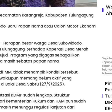
Wa
Ah
ecamatan Karangrejo, Kabupaten Tulungagung.
odo, Baru Papan Nama atau Calon Motor Ekonomi
Harapan besar warga Desa Sukowidodo,
Tulungagung, terhadap Koperasi Desa Merah
wujud. Program yang digagas sebagai ikon
Dirgah
ta masih sebatas papan nama.
Republ
Tahun 2
Tulung
i, MM, tidak menampik kondisi tersebut.
Baharu
 walaupun memang belum aktif yang
Pi
di Balai Desa, Sabtu (27/9/2025).
Pe
strasi KDMP sudah lengkap. Struktur
Tu
 dari Kementerian Hukum dan HAM pun sudah
DI
i masih menunggu regulasi lanjutan dari
KE