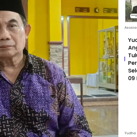
Asosia
Yud
An
Tul
Pe
Sel
09 
Yudha 