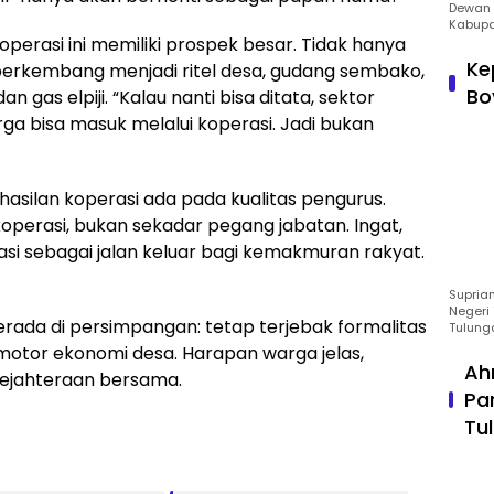
Dewan 
Kabupa
perasi ini memiliki prospek besar. Tidak hanya
Ke
berkembang menjadi ritel desa, gudang sembako,
Bo
n gas elpiji. “Kalau nanti bisa ditata, sektor
a bisa masuk melalui koperasi. Jadi bukan
silan koperasi ada pada kualitas pengurus.
operasi, bukan sekadar pegang jabatan. Ingat,
 sebagai jalan keluar bagi kemakmuran rakyat.
Suprian
Negeri 
erada di persimpangan: tetap terjebak formalitas
Tulung
motor ekonomi desa. Harapan warga jelas,
Ah
sejahteraan bersama.
Pa
Tu