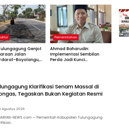
Belanja Pegawai Dominan
ruktur
Pemerintahan
Tulungagung Genjot
Ahmad Baharudin:
haraan Jalan
Implementasi Sembilan
darat–Boyolangu,
Perda Jadi Kunci
6 Kilometer Mulai
Keberhasilan Pembangunan
iki
Tulungagung
ungagung Klarifikasi Senam Massal di
ongas, Tegaskan Bukan Kegiatan Resmi
9 Agustus 2026
HARIAN-NEWS.com — Pemerintah Kabupaten Tulungagung
fikasi…