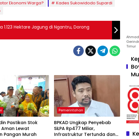
otor Ekonomi Warga?
Kades Sukowidodo Supardi
o
 1.123 Hektare Jagung di Ngantru, Dorong
Ahmad 
Gerind
Timur
Ke
Bo
Mu
i
Pemerintahan
in Pastikan Stok
BPKAD Ungkap Penyebab
 Aman Lewat
SiLPA Rp477 Miliar,
Ke
n Pangan Murah
Infrastruktur Tertunda dan