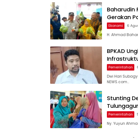
Baharudin 
Gerakan P
Ekonomi
6 Agu
H. Ahmad Baharu
BPKAD Ungk
Infrastruk
Pemerintahan
Dwi Hari Subag
NEWS.com…
Stunting D
Tulungagu
Pemerintahan
Ny. Yuyun Ahmad