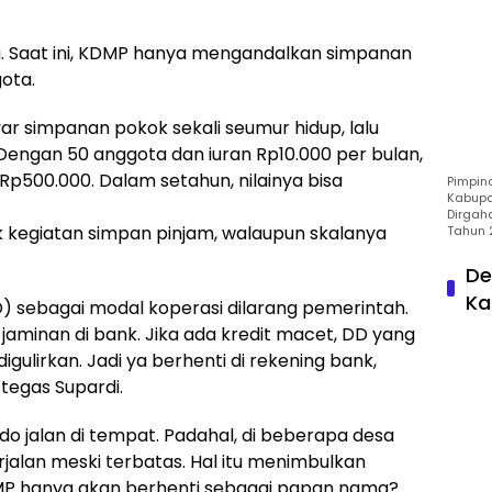
. Saat ini, KDMP hanya mengandalkan simpanan
ota.
 simpanan pokok sekali seumur hidup, lalu
engan 50 anggota dan iuran Rp10.000 per bulan,
Rp500.000. Dalam setahun, nilainya bisa
Pimpin
Kabupa
Dirgah
k kegiatan simpan pinjam, walaupun skalanya
Tahun 
De
Ka
 sebagai modal koperasi dilarang pemerintah.
jaminan di bank. Jika ada kredit macet, DD yang
gulirkan. Jadi ya berhenti di rekening bank,
 tegas Supardi.
o jalan di tempat. Padahal, di beberapa desa
erjalan meski terbatas. Hal itu menimbulkan
MP hanya akan berhenti sebagai papan nama?