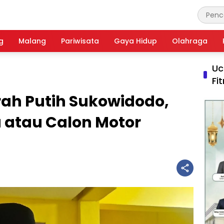
g
Malang
Pariwisata
Gaya Hidup
Olahraga
Uc
Fi
rah Putih Sukowidodo,
atau Calon Motor