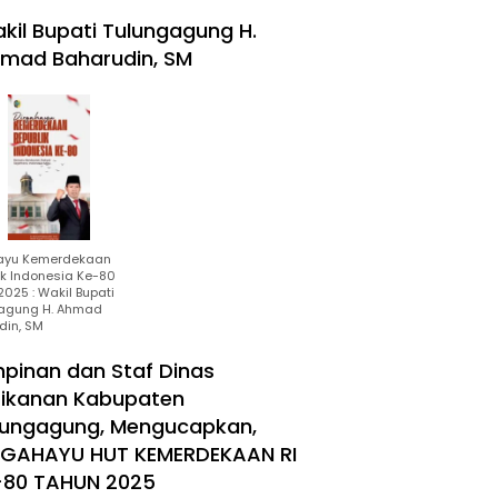
kil Bupati Tulungagung H.
mad Baharudin, SM
ayu Kemerdekaan
ik Indonesia Ke-80
025 : Wakil Bupati
agung H. Ahmad
din, SM
mpinan dan Staf Dinas
rikanan Kabupaten
lungagung, Mengucapkan,
RGAHAYU HUT KEMERDEKAAN RI
-80 TAHUN 2025