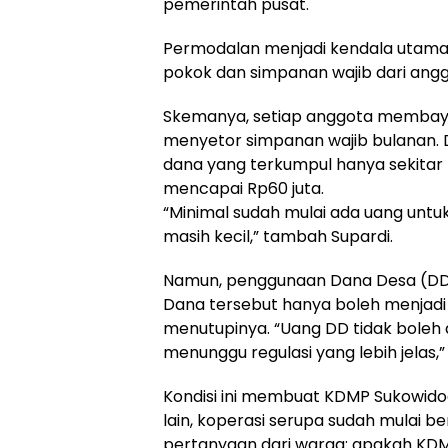
pemerintah pusat.
Permodalan menjadi kendala utama
pokok dan simpanan wajib dari angg
Skemanya, setiap anggota membayar
menyetor simpanan wajib bulanan. D
dana yang terkumpul hanya sekitar 
mencapai Rp60 juta.
“Minimal sudah mulai ada uang untu
masih kecil,” tambah Supardi.
Namun, penggunaan Dana Desa (DD)
Dana tersebut hanya boleh menjadi 
menutupinya. “Uang DD tidak boleh di
menunggu regulasi yang lebih jelas,”
Kondisi ini membuat KDMP Sukowidod
lain, koperasi serupa sudah mulai b
pertanyaan dari warga: apakah KD