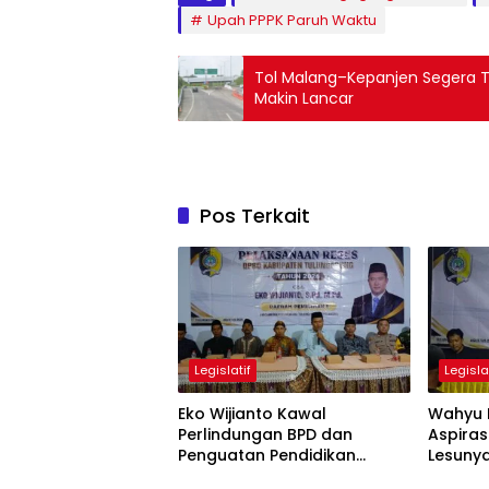
Upah PPPK Paruh Waktu
Tol Malang–Kepanjen Segera Te
Makin Lancar
Pos Terkait
Legislatif
Legisla
Eko Wijianto Kawal
Wahyu 
Perlindungan BPD dan
Aspiras
Penguatan Pendidikan
Lesuny
Karakter di Tulungagung
Jadi So