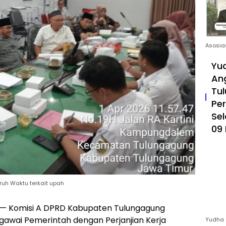
Asosia
Yud
An
Tul
Pe
Sel
09 
uh Waktu terkait upah
 Komisi A DPRD Kabupaten Tulungagung
gawai Pemerintah dengan Perjanjian Kerja
Yudha 