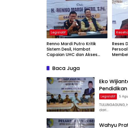
Legislatif
Keseh
Renno Mardi Putro Kritik
Reses 
Sistem Desil, Hambat
Persoal
Capaian UHC dan Akses
Membe
BPJS Warga Miskin
Baca Juga
Eko Wijian
Pendidikan
Legislatif
5 Ag
TULUNGAGUNG, 
dari…
Wahyu Prat