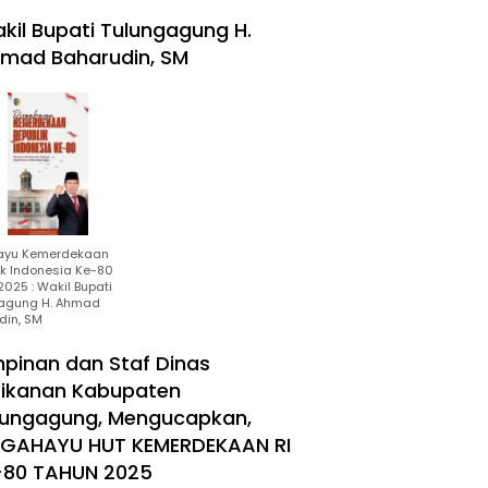
kil Bupati Tulungagung H.
mad Baharudin, SM
ayu Kemerdekaan
ik Indonesia Ke-80
025 : Wakil Bupati
agung H. Ahmad
din, SM
mpinan dan Staf Dinas
rikanan Kabupaten
lungagung, Mengucapkan,
RGAHAYU HUT KEMERDEKAAN RI
-80 TAHUN 2025