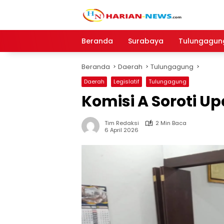
Langsung
ke
konten
Beranda
Surabaya
Tulungagun
Beranda
Daerah
Tulungagung
Daerah
Legislatif
Tulungagung
Komisi A Soroti U
Tim Redaksi
2 Min Baca
6 April 2026