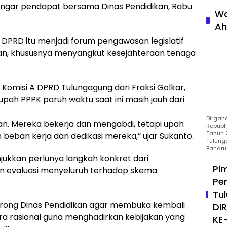
ngar pendapat bersama Dinas Pendidikan, Rabu
Wa
Ah
i DPRD itu menjadi forum pengawasan legislatif
kan, khususnya menyangkut kesejahteraan tenaga
Komisi A DPRD Tulungagung dari Fraksi Golkar,
upah PPPK paruh waktu saat ini masih jauh dari
Dirgah
aikan. Mereka bekerja dan mengabdi, tetapi upah
Republ
Tahun 2
eban kerja dan dedikasi mereka,” ujar Sukanto.
Tulung
Baharu
jukkan perlunya langkah konkret dari
Pi
n evaluasi menyeluruh terhadap skema
Pe
Tu
dorong Dinas Pendidikan agar membuka kembali
DI
a rasional guna menghadirkan kebijakan yang
KE