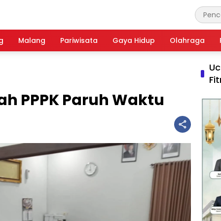
g
Malang
Pariwisata
Gaya Hidup
Olahraga
Uc
Fi
pah PPPK Paruh Waktu