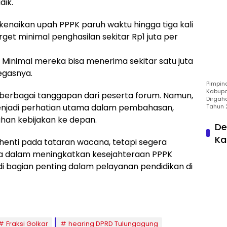
dik.
 kenaikan upah PPPK paruh waktu hingga tiga kali
arget minimal penghasilan sekitar Rp1 juta per
n. Minimal mereka bisa menerima sekitar satu juta
tegasnya.
Pimpin
Kabupa
berbagai tanggapan dari peserta forum. Namun,
Dirgah
enjadi perhatian utama dalam pembahasan,
Tahun 
han kebijakan ke depan.
De
Ka
rhenti pada tataran wacana, tetapi segera
ata dalam meningkatkan kesejahteraan PPPK
di bagian penting dalam pelayanan pendidikan di
Fraksi Golkar
hearing DPRD Tulungagung