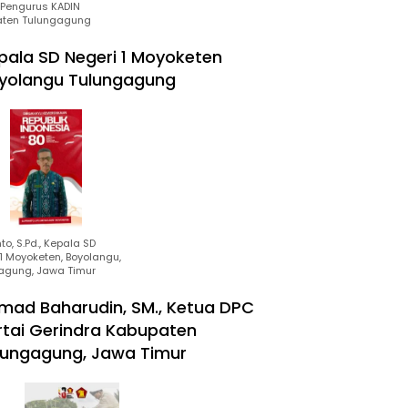
Pengurus KADIN
ten Tulungagung
pala SD Negeri 1 Moyoketen
yolangu Tulungagung
to, S.Pd., Kepala SD
1 Moyoketen, Boyolangu,
agung, Jawa Timur
mad Baharudin, SM., Ketua DPC
rtai Gerindra Kabupaten
lungagung, Jawa Timur