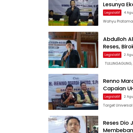
Lesunya Ek
Legislatif
4 Ag
Wahyu Pratama 
Abdulloh A
Reses, Biro
Legislatif
2 Ag
TULUNGAGUNG, H
Renno Mardi
Capaian UH
Legislatif
2 Ag
Target Universal
Reses Dio 
Membeban