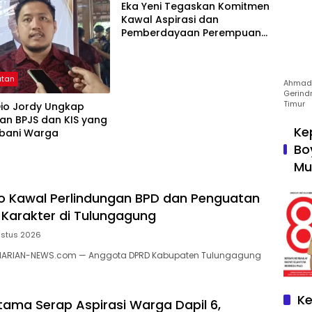
Eka Yeni Tegaskan Komitmen
Kawal Aspirasi dan
Pemberdayaan Perempuan
di Tulungagung
atan
Ahmad 
Gerind
Timur
Dio Jordy Ungkap
an BPJS dan KIS yang
Ke
bani Warga
Bo
Mu
to Kawal Perlindungan BPD dan Penguatan
 Karakter di Tulungagung
ustus 2026
HARIAN-NEWS.com — Anggota DPRD Kabupaten Tulungagung
Ke
ama Serap Aspirasi Warga Dapil 6,