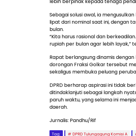
lebih berpihak kepada tenaga pendi
Sebagai solusi awal, ia mengusulkan
lipat dari nominal saat ini, dengan t
bulan.
“Kita harus rasional dan berkeadila
rupiah per bulan agar lebih layak,” 
Rapat berlangsung dinamis dengan 
dorongan Fraksi Golkar tersebut m
sekaligus membuka peluang peruba
DPRD berharap aspirasi ini tidak be
ditindaklanjuti sebagai langkah ny
paruh waktu, yang selama ini menja
daerah.
Jurnalis: Pandhu/Rif
Tag:
DPRD Tulungagung Komisi A