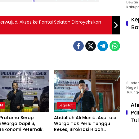
Dewan 
Kabupa
Ke
rwujud, Akses ke Pantai Selatan Diproyeksikan
Bo
Suprian
Negeri 
Tulung
Ah
tif
Legislatif
Pa
Pratama Serap
Abdulloh Ali Munib: Aspirasi
Tu
i Warga Dapil 6,
Warga Tak Perlu Tunggu
a Ekonomi Peternak
Reses, Birokrasi Hibah
rotan
Terlalu Berbelit