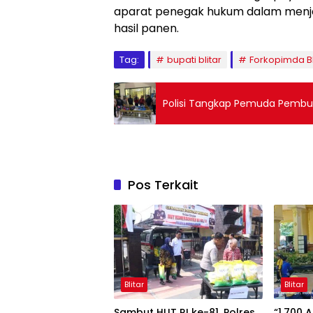
aparat penegak hukum dalam menjaga
hasil panen.
Tag:
bupati blitar
Forkopimda Bl
Polisi Tangkap Pemuda Pembua
Pos Terkait
Blitar
Blitar
Sambut HUT RI ke-81, Polres
“1.700 