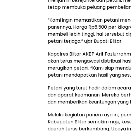
menjamin kesejahteraan petani, me
tetap membuka peluang pembelian d
“Kami ingin memastikan petani men
panennya. Harga Rp6.500 per kilogr
membeli lebih tinggi, hal tersebut 
petani terjaga,” ujar Bupati Blitar.
Kapolres Blitar AKBP Arif Fazlurr
akan terus mengawasi distribusi hasi
merugikan petani. “Kami siap mend
petani mendapatkan hasil yang sesu
Petani yang turut hadir dalam acar
dan aparat keamanan. Mereka berha
dan memberikan keuntungan yang l
Melalui kegiatan panen raya ini, pe
Kabupaten Blitar semakin maju, ke
daerah terus berkembang. Upaya i