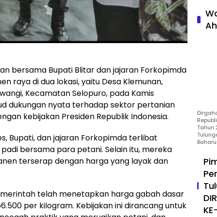
Wa
Ah
man bersama Bupati Blitar dan jajaran Forkopimda
n raya di dua lokasi, yaitu Desa Klemunan,
wangi, Kecamatan Selopuro, pada Kamis
ujud dukungan nyata terhadap sektor pertanian
Dirgah
engan kebijakan Presiden Republik Indonesia.
Republ
Tahun 2
Tulung
, Bupati, dan jajaran Forkopimda terlibat
Baharu
adi bersama para petani. Selain itu, mereka
Pi
panen terserap dengan harga yang layak dan
Pe
Tu
emerintah telah menetapkan harga gabah dasar
DI
6.500 per kilogram. Kebijakan ini dirancang untuk
KE