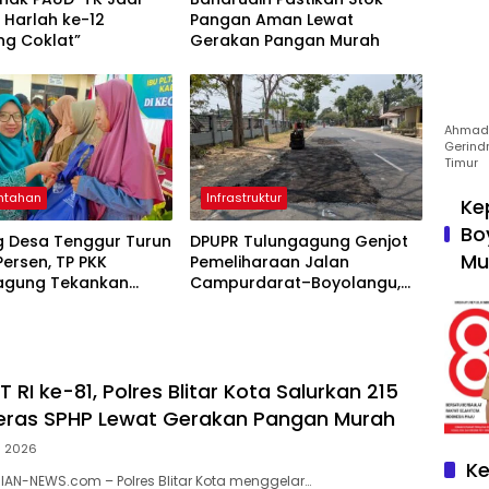
 Harlah ke-12
Pangan Aman Lewat
g Coklat”
Gerakan Pangan Murah
Ahmad 
Gerind
Timur
ntahan
Infrastruktur
Ke
Bo
g Desa Tenggur Turun
DPUPR Tulungagung Genjot
Mu
 Persen, TP PKK
Pemeliharaan Jalan
agung Tekankan
Campurdarat–Boyolangu,
pingan
Ruas 7,6 Kilometer Mulai
njutan
Diperbaiki
RI ke-81, Polres Blitar Kota Salurkan 215
eras SPHP Lewat Gerakan Pangan Murah
s 2026
Ke
RIAN-NEWS.com – Polres Blitar Kota menggelar…