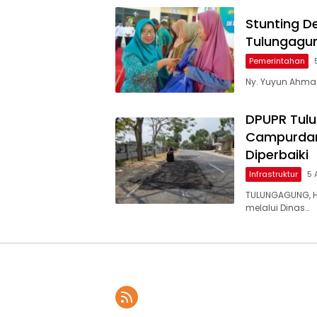
Stunting D
Tulungagu
Pemerintahan
Ny. Yuyun Ahmad
DPUPR Tulu
Campurdara
Diperbaiki
Infrastruktur
5 
TULUNGAGUNG, H
melalui Dinas…