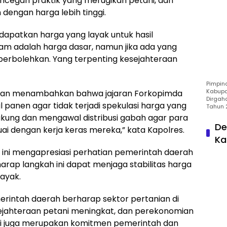
ncegah praktik yang merugikan petani, dan
engan harga lebih tinggi.
dapatkan harga yang layak untuk hasil
am adalah harga dasar, namun jika ada yang
diperbolehkan. Yang terpenting kesejahteraan
Pimpin
Kabupa
ahman menambahkan bahwa jajaran Forkopimda
Dirgah
l panen agar tidak terjadi spekulasi harga yang
Tahun 
ukung dan mengawal distribusi gabah agar para
De
ai dengan kerja keras mereka,” kata Kapolres.
Ka
a ini mengapresiasi perhatian pemerintah daerah
rap langkah ini dapat menjaga stabilitas harga
ayak.
merintah daerah berharap sektor pertanian di
sejahteraan petani meningkat, dan perekonomian
ni juga merupakan komitmen pemerintah dan