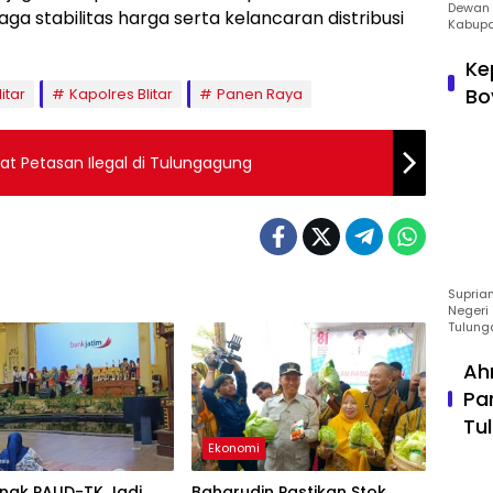
Dewan 
 stabilitas harga serta kelancaran distribusi
Kabupa
Ke
Bo
itar
Kapolres Blitar
Panen Raya
t Petasan Ilegal di Tulungagung
Suprian
Negeri 
Tulung
Ah
Pa
Tu
Ekonomi
Anak PAUD-TK Jadi
Baharudin Pastikan Stok