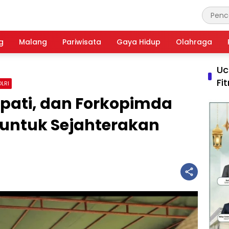
g
Malang
Pariwisata
Gaya Hidup
Olahraga
Uc
Fi
OLRI
Bupati, dan Forkopimda
 untuk Sejahterakan