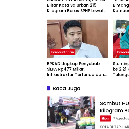
Blitar Kota Salurkan 215
Bintang
Kilogram Beras SPHP Lewat
Kampun
Gerakan Pangan Murah
Pemerintahan
Pemeri
BPKAD Ungkap Penyebab
Stuntin
SiLPA Rp477 Miliar,
ke 2,21
Infrastruktur Tertunda dan
Tulung
Belanja Pegawai Dominan
Pendam
Berkela
Baca Juga
Sambut HUT 
Kilogram B
Blitar
7 Agustu
KOTA BLITAR, HA