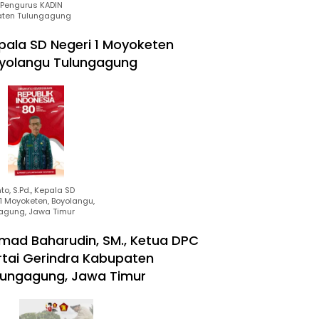
Pengurus KADIN
ten Tulungagung
pala SD Negeri 1 Moyoketen
yolangu Tulungagung
to, S.Pd., Kepala SD
1 Moyoketen, Boyolangu,
agung, Jawa Timur
mad Baharudin, SM., Ketua DPC
rtai Gerindra Kabupaten
lungagung, Jawa Timur