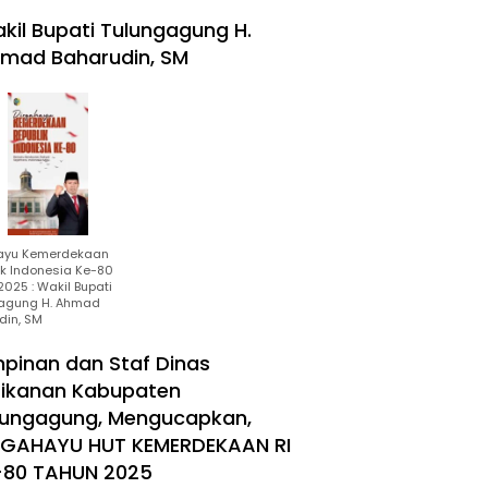
kil Bupati Tulungagung H.
mad Baharudin, SM
ayu Kemerdekaan
ik Indonesia Ke-80
025 : Wakil Bupati
agung H. Ahmad
din, SM
mpinan dan Staf Dinas
rikanan Kabupaten
lungagung, Mengucapkan,
RGAHAYU HUT KEMERDEKAAN RI
-80 TAHUN 2025