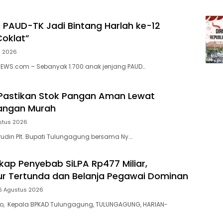
k PAUD-TK Jadi Bintang Harlah ke-12
oklat”
s 2026
NEWS.com – Sebanyak 1.700 anak jenjang PAUD…
Pastikan Stok Pangan Aman Lewat
angan Murah
stus 2026
din Plt. Bupati Tulungagung bersama Ny….
ap Penyebab SiLPA Rp477 Miliar,
tur Tertunda dan Belanja Pegawai Dominan
6 Agustus 2026
yo, Kepala BPKAD Tulungagung, TULUNGAGUNG, HARIAN-