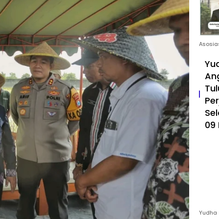
Asosia
Yud
An
Tul
Pe
Sel
09 
Yudha 