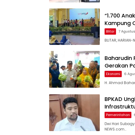
“1.700 Ana
Kampung C
Blitar
7 Agustu
BLITAR, HARIAN-
Baharudin 
Gerakan P
Ekonomi
6 Agu
H. Ahmad Baharu
BPKAD Ungk
Infrastruk
Pemerintahan
Dwi Hari Subag
NEWS.com…