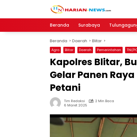
Langsung
ke
konten
Beranda
Surabaya
Tulungagun
Beranda
Daerah
Blitar
Agro
Blitar
Daerah
Pemerintahan
TNI/P
Kapolres Blitar, 
Gelar Panen Raya
Petani
Tim Redaksi
2 Min Baca
6 Maret 2025