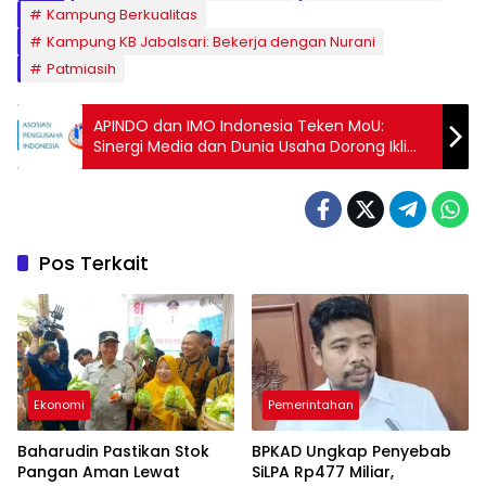
Kampung Berkualitas
Kampung KB Jabalsari: Bekerja dengan Nurani
Patmiasih
APINDO dan IMO Indonesia Teken MoU:
Sinergi Media dan Dunia Usaha Dorong Iklim
Investasi Sehat
Pos Terkait
Ekonomi
Pemerintahan
Baharudin Pastikan Stok
BPKAD Ungkap Penyebab
Pangan Aman Lewat
SiLPA Rp477 Miliar,