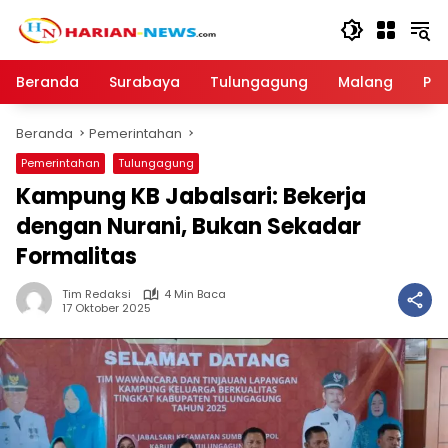
Langsung
ke
konten
Beranda
Surabaya
Tulungagung
Malang
Par
Beranda
Pemerintahan
Pemerintahan
Tulungagung
Kampung KB Jabalsari: Bekerja
dengan Nurani, Bukan Sekadar
Formalitas
Tim Redaksi
4 Min Baca
17 Oktober 2025