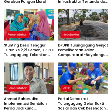
Gerakan Pangan Murah
Infrastruktur Tertunda dan
Belanja Pegawai Dominan
Pemerintahan
Infrastruktur
Stunting Desa Tenggur
DPUPR Tulungagung Genjot
Turun ke 2,21 Persen, TP PKK
Pemeliharaan Jalan
Tulungagung Tekankan
Campurdarat–Boyolangu,
Pendampingan
Ruas 7,6 Kilometer Mulai
Berkelanjutan
Diperbaiki
Pemerintahan
Politik
Ahmad Baharudin:
Partai Demokrat
Implementasi Sembilan
Tulungagung Gelar Bakti
Perda Jadi Kunci
Sosial dan Cek Kesehatan