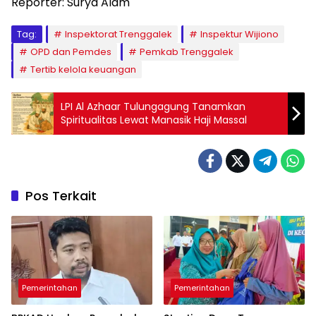
Reporter: Surya Alam
Tag:
Inspektorat Trenggalek
Inspektur Wijiono
OPD dan Pemdes
Pemkab Trenggalek
Tertib kelola keuangan
LPI Al Azhaar Tulungagung Tanamkan
Spiritualitas Lewat Manasik Haji Massal
Pos Terkait
Pemerintahan
Pemerintahan