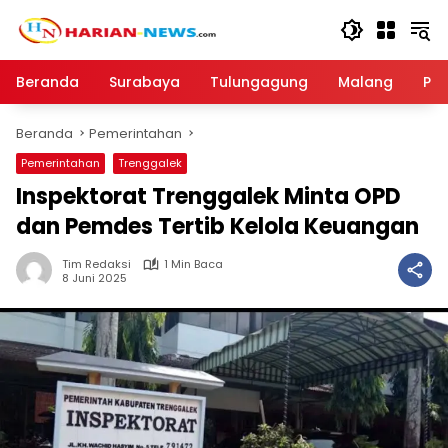
Langsung
ke
konten
Beranda
Surabaya
Tulungagung
Malang
Par
Beranda
Pemerintahan
Pemerintahan
Trenggalek
Inspektorat Trenggalek Minta OPD
dan Pemdes Tertib Kelola Keuangan
Tim Redaksi
1 Min Baca
8 Juni 2025