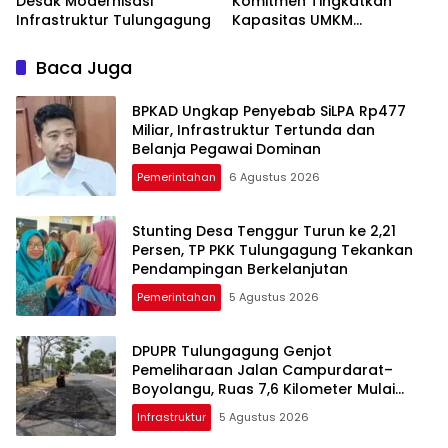
Desak Modernisasi
Komitmen Tingkatkan
Infrastruktur Tulungagung
Kapasitas UMKM
Tulungagung Menuju Pasar
Ekspor
Baca Juga
BPKAD Ungkap Penyebab SiLPA Rp477
Miliar, Infrastruktur Tertunda dan
Belanja Pegawai Dominan
Pemerintahan
6 Agustus 2026
Stunting Desa Tenggur Turun ke 2,21
Persen, TP PKK Tulungagung Tekankan
Pendampingan Berkelanjutan
Pemerintahan
5 Agustus 2026
DPUPR Tulungagung Genjot
Pemeliharaan Jalan Campurdarat–
Boyolangu, Ruas 7,6 Kilometer Mulai
Diperbaiki
Infrastruktur
5 Agustus 2026