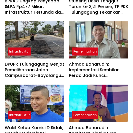
BPKAD Ungkap Penyebab
Stunting Desa Tenggur
SiLPA Rp477 Miliar,
Turun ke 2,21 Persen, TP PKK
Infrastruktur Tertunda dan
Tulungagung Tekankan
Belanja Pegawai Dominan
Pendampingan
Berkelanjutan
Infrastruktur
Pemerintahan
DPUPR Tulungagung Genjot
Ahmad Baharudin:
Pemeliharaan Jalan
Implementasi Sembilan
Campurdarat–Boyolangu,
Perda Jadi Kunci
Ruas 7,6 Kilometer Mulai
Keberhasilan
Diperbaiki
Pembangunan
Tulungagung
Infrastruktur
Pemerintahan
Wakil Ketua Komisi D Sidak,
Ahmad Baharudin