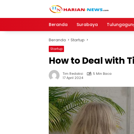
Langsung
ke
konten
Beranda
Surabaya
Tulungagun
Beranda
Startup
Startup
How to Deal with 
Tim Redaksi
5 Min Baca
17 April 2024