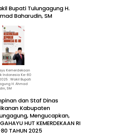
kil Bupati Tulungagung H.
mad Baharudin, SM
ayu Kemerdekaan
ik Indonesia Ke-80
025 : Wakil Bupati
agung H. Ahmad
din, SM
mpinan dan Staf Dinas
rikanan Kabupaten
lungagung, Mengucapkan,
RGAHAYU HUT KEMERDEKAAN RI
-80 TAHUN 2025