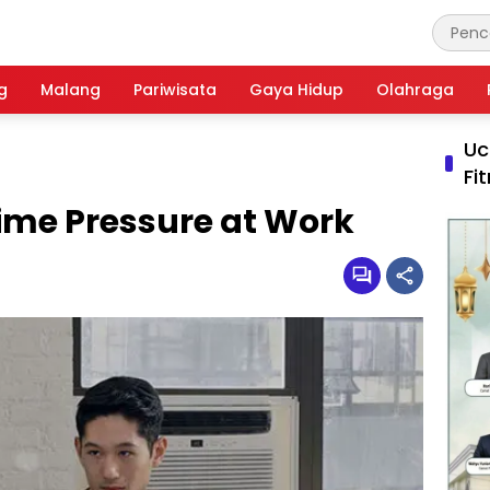
g
Malang
Pariwisata
Gaya Hidup
Olahraga
Uc
Fi
Time Pressure at Work