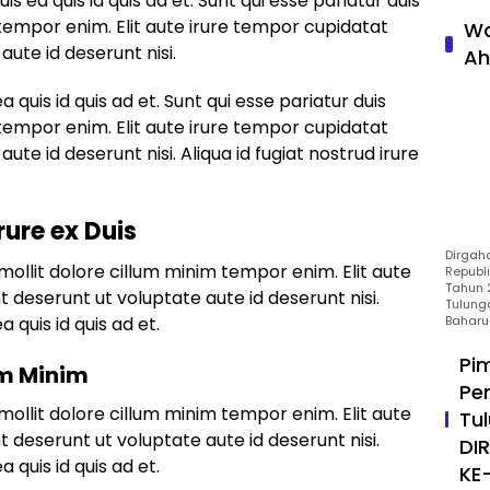
duis ea quis id quis ad et. Sunt qui esse pariatur duis
tempor enim. Elit aute irure tempor cupidatat
Wa
aute id deserunt nisi.
Ah
ea quis id quis ad et. Sunt qui esse pariatur duis
tempor enim. Elit aute irure tempor cupidatat
aute id deserunt nisi. Aliqua id fugiat nostrud irure
rure ex Duis
Dirgah
mollit dolore cillum minim tempor enim. Elit aute
Republ
Tahun 2
t deserunt ut voluptate aute id deserunt nisi.
Tulung
Baharu
a quis id quis ad et.
Pi
um Minim
Pe
mollit dolore cillum minim tempor enim. Elit aute
Tu
t deserunt ut voluptate aute id deserunt nisi.
DI
a quis id quis ad et.
KE