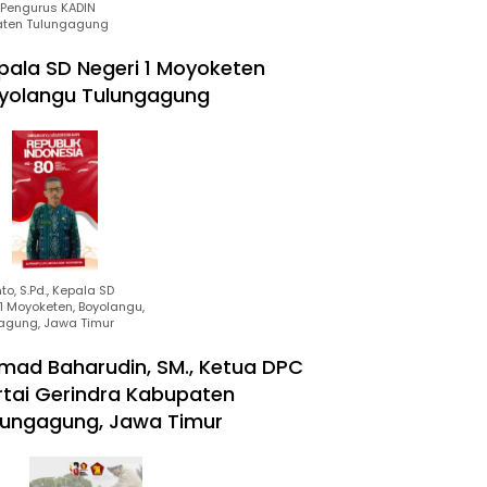
Pengurus KADIN
ten Tulungagung
pala SD Negeri 1 Moyoketen
yolangu Tulungagung
to, S.Pd., Kepala SD
1 Moyoketen, Boyolangu,
agung, Jawa Timur
mad Baharudin, SM., Ketua DPC
rtai Gerindra Kabupaten
lungagung, Jawa Timur