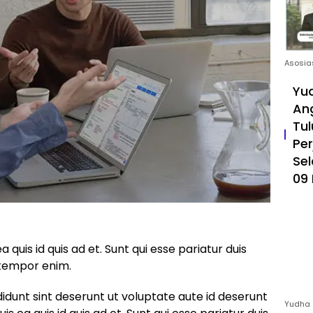
Asosia
Yud
An
Tul
Pe
Sel
09 
ea quis id quis ad et. Sunt qui esse pariatur duis
 tempor enim.
didunt sint deserunt ut voluptate aute id deserunt
Yudha 