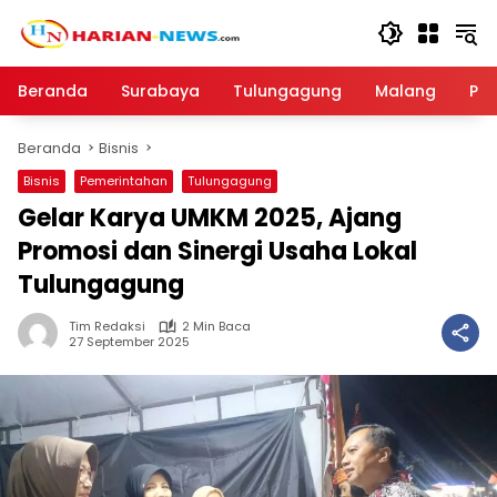
Langsung
ke
konten
Beranda
Surabaya
Tulungagung
Malang
Par
Beranda
Bisnis
Bisnis
Pemerintahan
Tulungagung
Gelar Karya UMKM 2025, Ajang
Promosi dan Sinergi Usaha Lokal
Tulungagung
Tim Redaksi
2 Min Baca
27 September 2025