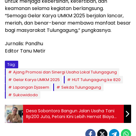
untuk menjaga kebersihan, ketertiban, dan
keamanan selama kegiatan berlangsung.
“Semoga Gelar Karya UMKM 2025 berjalan lancar,
meriah, dan benar-benar membawa manfaat besar
bagi masyarakat Tulungagung,” pungkasnya.
Jurnalis: Pandhu
Editor Tanu Metir
Tag:
Ajang Promosi dan Sinergi Usaha Lokal Tulungagung
Gelar Karya UMKM 2025
HUT Tulungagung ke 820
Lapangan Djasem
Sekda Tulungagung
Sukowidodo
Desa Sobontoro Bangun Jalan Usaha Tani
Rp200 Juta, Petani Kini Lebih Hemat Biaya
Produksi