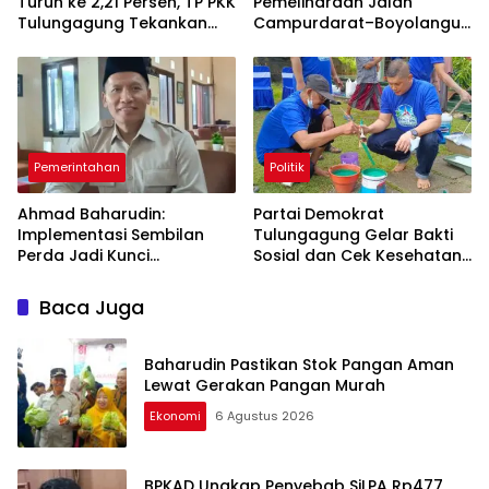
Turun ke 2,21 Persen, TP PKK
Pemeliharaan Jalan
Tulungagung Tekankan
Campurdarat–Boyolangu,
Pendampingan
Ruas 7,6 Kilometer Mulai
Berkelanjutan
Diperbaiki
Pemerintahan
Politik
Ahmad Baharudin:
Partai Demokrat
Implementasi Sembilan
Tulungagung Gelar Bakti
Perda Jadi Kunci
Sosial dan Cek Kesehatan
Keberhasilan
Gratis
Pembangunan
Baca Juga
Tulungagung
Baharudin Pastikan Stok Pangan Aman
Lewat Gerakan Pangan Murah
Ekonomi
6 Agustus 2026
BPKAD Ungkap Penyebab SiLPA Rp477