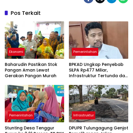
Pos Terkait
Ekonomi
Pemerintahan
Baharudin Pastikan Stok
BPKAD Ungkap Penyebab
Pangan Aman Lewat
SiLPA Rp477 Miliar,
Gerakan Pangan Murah
Infrastruktur Tertunda dan
Belanja Pegawai Dominan
Pemerintahan
Infrastruktur
Stunting Desa Tenggur
DPUPR Tulungagung Genjot