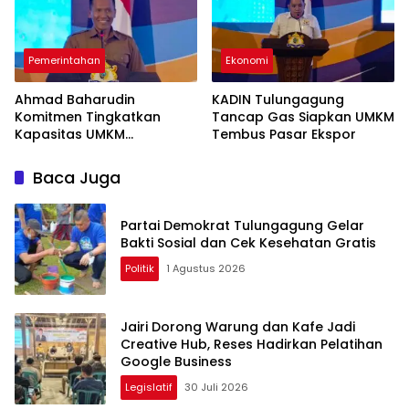
Pemerintahan
Ekonomi
Ahmad Baharudin
KADIN Tulungagung
Komitmen Tingkatkan
Tancap Gas Siapkan UMKM
Kapasitas UMKM
Tembus Pasar Ekspor
Tulungagung Menuju Pasar
Ekspor
Baca Juga
Partai Demokrat Tulungagung Gelar
Bakti Sosial dan Cek Kesehatan Gratis
Politik
1 Agustus 2026
Jairi Dorong Warung dan Kafe Jadi
Creative Hub, Reses Hadirkan Pelatihan
Google Business
Legislatif
30 Juli 2026