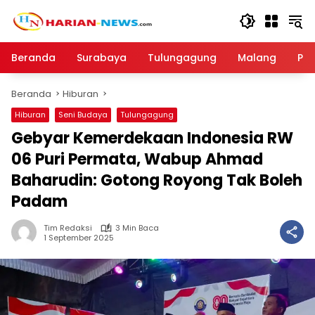
Langsung
ke
konten
Beranda
Surabaya
Tulungagung
Malang
Par
Beranda
Hiburan
Hiburan
Seni Budaya
Tulungagung
Gebyar Kemerdekaan Indonesia RW
06 Puri Permata, Wabup Ahmad
Baharudin: Gotong Royong Tak Boleh
Padam
Tim Redaksi
3 Min Baca
1 September 2025