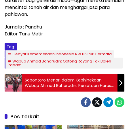
karakter bagi generasi muda—agar mereka semakin
mencintai tanah air dan menghargai jasa para
pahlawan.
Jurnalis : Pandhu
Editor Tanu Metir
Tag:
Gebyar Kemerdekaan Indonesia RW 06 Puri Permata
Wabup Ahmad Baharudin: Gotong Royong Tak Boleh
Padam
Sobontoro Menari dalam Kebhinekaan,
Wabup Ahmad Baharudin: Persatuan Harus
Hidup Sehari-hari
Pos Terkait