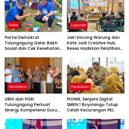
Politik
Legislatif
Partai Demokrat
Jairi Dorong Warung dan
Tulungagung Gelar Bakti
Kafe Jadi Creative Hub,
Sosial dan Cek Kesehatan
Reses Hadirkan Pelatihan
Gratis
Google Business
Pendidikan
Pendidikan
UBHI dan PGRI
PIONIR, Senjata Digital
Tulungagung Perkuat
SMKN 1 Boyolangu Tutup
Sinergi, Kompetensi Guru
Celah Kecurangan PKL
Jadi Prioritas