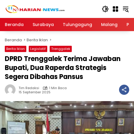
Langsung
ke
konten
Beranda
Surabaya
Tulungagung
Malang
Par
Beranda
Berita Iklan
Berita Iklan
Legislatif
Trenggalek
DPRD Trenggalek Terima Jawaban
Bupati, Dua Raperda Strategis
Segera Dibahas Pansus
Tim Redaksi
1 Min Baca
15 September 2025