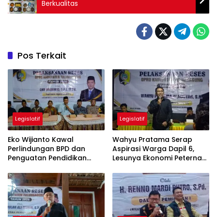
Berkualitas
Pos Terkait
Legislatif
Legislatif
Eko Wijianto Kawal
Wahyu Pratama Serap
Perlindungan BPD dan
Aspirasi Warga Dapil 6,
Penguatan Pendidikan
Lesunya Ekonomi Peternak
Karakter di Tulungagung
Jadi Sorotan