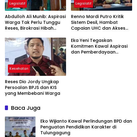
Legislatif
Legislatif
Abdulloh Ali Munib: Aspirasi
Renno Mardi Putro Kritik
Warga Tak Perlu Tunggu
Sistem Desil, Hambat
Reses, Birokrasi Hibah
Capaian UHC dan Akses
Terlalu Berbelit
BPJS Warga Miskin
Eka Yeni Tegaskan
Komitmen Kawal Aspirasi
dan Pemberdayaan
Perempuan di
Tulungagung
Kesehatan
Reses Dio Jordy Ungkap
Persoalan BPJS dan KIS
yang Membebani Warga
Baca Juga
Eko Wijianto Kawal Perlindungan BPD dan
Penguatan Pendidikan Karakter di
Tulungagung