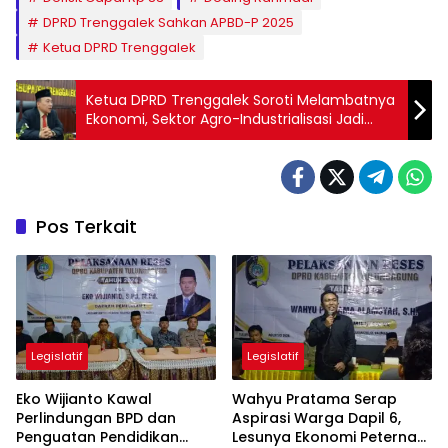
DPRD Trenggalek Sahkan APBD-P 2025
Ketua DPRD Trenggalek
Ketua DPRD Trenggalek Soroti Melambatnya
Ekonomi, Sektor Agro-Industrialisasi Jadi
Kunci
Pos Terkait
Legislatif
Legislatif
Eko Wijianto Kawal
Wahyu Pratama Serap
Perlindungan BPD dan
Aspirasi Warga Dapil 6,
Penguatan Pendidikan
Lesunya Ekonomi Peternak