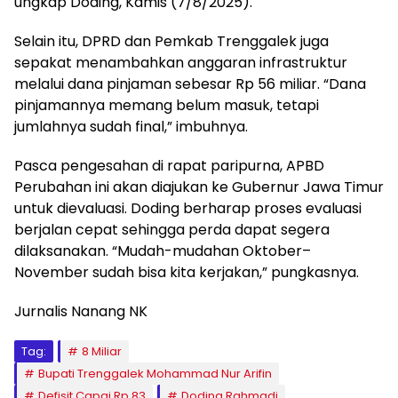
ungkap Doding, Kamis (7/8/2025).
Selain itu, DPRD dan Pemkab Trenggalek juga
sepakat menambahkan anggaran infrastruktur
melalui dana pinjaman sebesar Rp 56 miliar. “Dana
pinjamannya memang belum masuk, tetapi
jumlahnya sudah final,” imbuhnya.
Pasca pengesahan di rapat paripurna, APBD
Perubahan ini akan diajukan ke Gubernur Jawa Timur
untuk dievaluasi. Doding berharap proses evaluasi
berjalan cepat sehingga perda dapat segera
dilaksanakan. “Mudah-mudahan Oktober–
November sudah bisa kita kerjakan,” pungkasnya.
Jurnalis Nanang NK
Tag:
8 Miliar
Bupati Trenggalek Mohammad Nur Arifin
Defisit Capai Rp 83
Doding Rahmadi