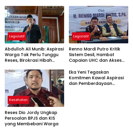
Karakter di Tulungagung
Jadi Sorotan
Legislatif
Legislatif
Abdulloh Ali Munib: Aspirasi
Renno Mardi Putro Kritik
Warga Tak Perlu Tunggu
Sistem Desil, Hambat
Reses, Birokrasi Hibah
Capaian UHC dan Akses
Terlalu Berbelit
BPJS Warga Miskin
Eka Yeni Tegaskan
Komitmen Kawal Aspirasi
dan Pemberdayaan
Perempuan di
Tulungagung
Kesehatan
Reses Dio Jordy Ungkap
Persoalan BPJS dan KIS
yang Membebani Warga