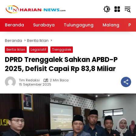
Langsung
ke
konten
Beranda
Surabaya
Tulungagung
Malang
Par
Beranda
Berita Iklan
Berita Iklan
Legislatif
Trenggalek
DPRD Trenggalek Sahkan APBD-P
2025, Defisit Capai Rp 83,8 Miliar
Tim Redaksi
2 Min Baca
15 September 2025