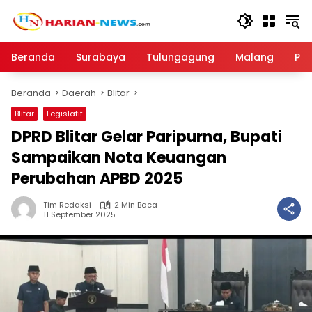
Langsung
ke
konten
Beranda
Surabaya
Tulungagung
Malang
Par
Beranda
Daerah
Blitar
Blitar
Legislatif
DPRD Blitar Gelar Paripurna, Bupati
Sampaikan Nota Keuangan
Perubahan APBD 2025
Tim Redaksi
2 Min Baca
11 September 2025