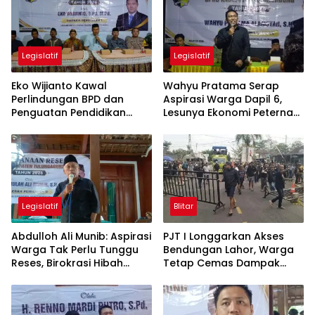
Legislatif
Legislatif
Eko Wijianto Kawal
Wahyu Pratama Serap
Perlindungan BPD dan
Aspirasi Warga Dapil 6,
Penguatan Pendidikan
Lesunya Ekonomi Peternak
Karakter di Tulungagung
Jadi Sorotan
Legislatif
Blitar
Abdulloh Ali Munib: Aspirasi
PJT I Longgarkan Akses
Warga Tak Perlu Tunggu
Bendungan Lahor, Warga
Reses, Birokrasi Hibah
Tetap Cemas Dampak
Terlalu Berbelit
Ekonomi dan Ancaman
Penutupan Total