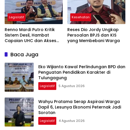
Legislatif
Kesehatan
Renno Mardi Putro Kritik
Reses Dio Jordy Ungkap
Sistem Desil, Hambat
Persoalan BPJS dan KIS
Capaian UHC dan Akses
yang Membebani Warga
BPJS Warga Miskin
Baca Juga
Eko Wijianto Kawal Perlindungan BPD dan
Penguatan Pendidikan Karakter di
Tulungagung
Legislatif
5 Agustus 2026
Wahyu Pratama Serap Aspirasi Warga
Dapil 6, Lesunya Ekonomi Peternak Jadi
Sorotan
Legislatif
4 Agustus 2026