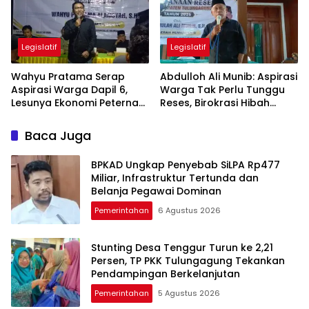
Legislatif
Legislatif
Wahyu Pratama Serap
Abdulloh Ali Munib: Aspirasi
Aspirasi Warga Dapil 6,
Warga Tak Perlu Tunggu
Lesunya Ekonomi Peternak
Reses, Birokrasi Hibah
Jadi Sorotan
Terlalu Berbelit
Baca Juga
BPKAD Ungkap Penyebab SiLPA Rp477
Miliar, Infrastruktur Tertunda dan
Belanja Pegawai Dominan
Pemerintahan
6 Agustus 2026
Stunting Desa Tenggur Turun ke 2,21
Persen, TP PKK Tulungagung Tekankan
Pendampingan Berkelanjutan
Pemerintahan
5 Agustus 2026