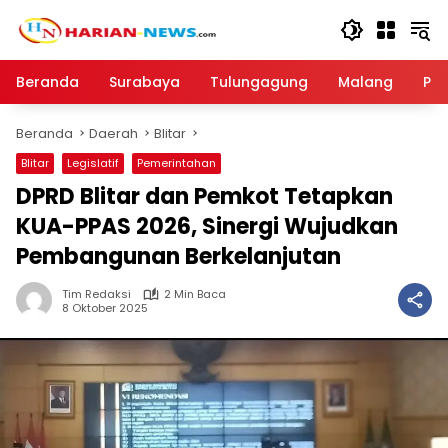
Langsung
ke
konten
Beranda
Surabaya
Tulungagung
Malang
Par
Beranda
Daerah
Blitar
Blitar
Legislatif
Pemerintahan
DPRD Blitar dan Pemkot Tetapkan
KUA-PPAS 2026, Sinergi Wujudkan
Pembangunan Berkelanjutan
Tim Redaksi
2 Min Baca
8 Oktober 2025