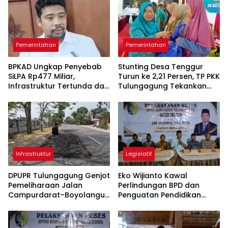
Pemerintahan
Pemerintahan
BPKAD Ungkap Penyebab
Stunting Desa Tenggur
SiLPA Rp477 Miliar,
Turun ke 2,21 Persen, TP PKK
Infrastruktur Tertunda dan
Tulungagung Tekankan
Belanja Pegawai Dominan
Pendampingan
Berkelanjutan
Infrastruktur
Legislatif
DPUPR Tulungagung Genjot
Eko Wijianto Kawal
Pemeliharaan Jalan
Perlindungan BPD dan
Campurdarat–Boyolangu,
Penguatan Pendidikan
Ruas 7,6 Kilometer Mulai
Karakter di Tulungagung
Diperbaiki