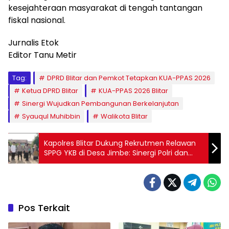
kesejahteraan masyarakat di tengah tantangan
fiskal nasional.
Jurnalis Etok
Editor Tanu Metir
Tag:
DPRD Blitar dan Pemkot Tetapkan KUA-PPAS 2026
Ketua DPRD Blitar
KUA-PPAS 2026 Blitar
Sinergi Wujudkan Pembangunan Berkelanjutan
Syauqul Muhibbin
Walikota Blitar
Kapolres Blitar Dukung Rekrutmen Relawan
SPPG YKB di Desa Jimbe: Sinergi Polri dan
Masyarakat untuk Gizi Anak Bangsa
Pos Terkait