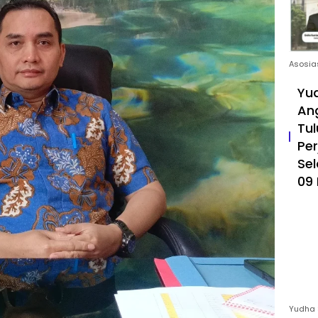
Asosia
Yud
An
Tul
Pe
Sel
09 
Yudha 