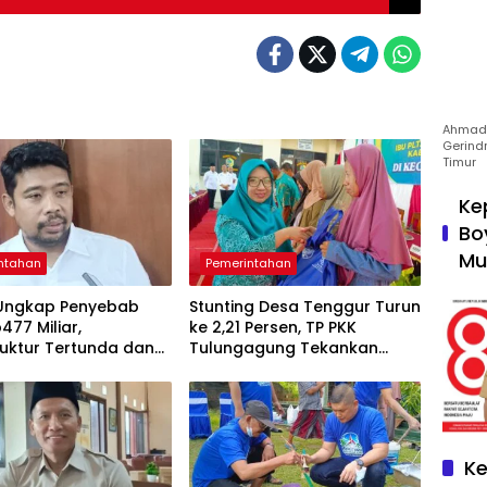
Ahmad 
Gerind
Timur
Ke
Bo
Mu
ntahan
Pemerintahan
Ungkap Penyebab
Stunting Desa Tenggur Turun
477 Miliar,
ke 2,21 Persen, TP PKK
ruktur Tertunda dan
Tulungagung Tekankan
a Pegawai Dominan
Pendampingan
Berkelanjutan
Ke