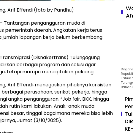
Wa
g, Arif Effendi (foto by Pandhu)
Ah
 Tantangan pengangguran muda di
us pemerintah daerah. Angkatan kerja terus
a jumlah lapangan kerja belum berkembang
Transmigrasi (Disnakertrans) Tulungagung
rkan berbagai program dan solusi agar
Dirgah
gu, tetapi mampu menciptakan peluang.
Republ
Tahun 2
Tulung
ng, Arif Effendi, menegaskan pihaknya konsisten
Baharu
erbagai perusahaan, serikat pekerja, hingga
Pi
i angka pengangguran. “Job fair, BKK, hingga
Pe
dah rutin kami lakukan. Anak-anak muda
nsi besar, tinggal bagaimana mereka bisa lebih
Tu
 ujarnya, Jumat (3/10/2025).
DI
KE