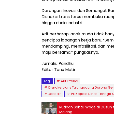
Dorongan Inovasi dan Semangat Ba
Disnakertrans terus membuka ruang
hingga dunia industri.
Arif berharap, anak muda tidak ha
pencipta lapangan kerja baru. “Sema
mendampingi, menfasilitasi, dan m
maju bersama,” pungkasnya.
Jurnalis: Pandhu
Editor Tanu Metir
Tag:
Arif Effendi
Disnakertrans Tulungagung Dorong Ge
Job fair
Plt Kepala Dinas Tenaga 
Rutinan Sabtu Wage di Dusun M
Malang