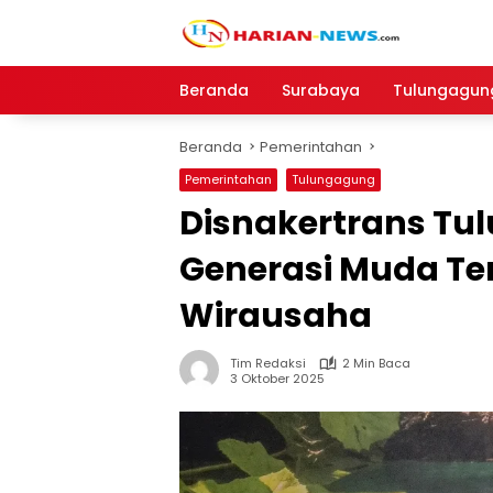
Langsung
ke
konten
Beranda
Surabaya
Tulungagun
Beranda
Pemerintahan
Pemerintahan
Tulungagung
Disnakertrans Tu
Generasi Muda Te
Wirausaha
Tim Redaksi
2 Min Baca
3 Oktober 2025