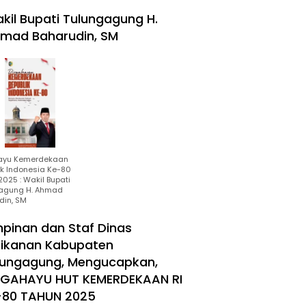
kil Bupati Tulungagung H.
mad Baharudin, SM
ayu Kemerdekaan
ik Indonesia Ke-80
025 : Wakil Bupati
agung H. Ahmad
din, SM
mpinan dan Staf Dinas
rikanan Kabupaten
lungagung, Mengucapkan,
RGAHAYU HUT KEMERDEKAAN RI
-80 TAHUN 2025