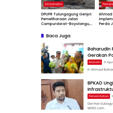
Infrastruktur
Pemeri
DPUPR Tulungagung Genjot
Ahmad 
Pemeliharaan Jalan
Implem
Campurdarat–Boyolangu,
Perda J
Ruas 7,6 Kilometer Mulai
Keberh
Diperbaiki
Tulung
Baca Juga
Baharudin 
Gerakan P
Ekonomi
6 Agu
H. Ahmad Baharu
BPKAD Ungk
Infrastruk
Pemerintahan
Dwi Hari Subag
NEWS.com…