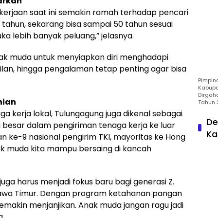
arkan
kerjaan saat ini semakin ramah terhadap pencari
 35 tahun, sekarang bisa sampai 50 tahun sesuai
ka lebih banyak peluang,” jelasnya.
nak muda untuk menyiapkan diri menghadapi
mpilan, hingga pengalaman tetap penting agar bisa
Pimpin
Kabupa
Dirgah
nian
Tahun 
 kerja lokal, Tulungagung juga dikenal sebagai
De
i besar dalam pengiriman tenaga kerja ke luar
Ka
an ke-9 nasional pengirim TKI, mayoritas ke Hong
nak muda kita mampu bersaing di kancah
ga harus menjadi fokus baru bagi generasi Z.
Jawa Timur. Dengan program ketahanan pangan
emakin menjanjikan. Anak muda jangan ragu jadi
a.