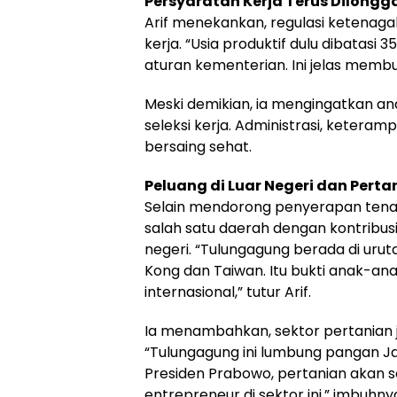
Persyaratan Kerja Terus Dilongg
Arif menekankan, regulasi ketenaga
kerja. “Usia produktif dulu dibatasi
aturan kementerian. Ini jelas membu
Meski demikian, ia mengingatkan a
seleksi kerja. Administrasi, ketera
bersaing sehat.
Peluang di Luar Negeri dan Perta
Selain mendorong penyerapan tenaga
salah satu daerah dengan kontribus
negeri. “Tulungagung berada di urut
Kong dan Taiwan. Itu bukti anak-a
internasional,” tutur Arif.
Ia menambahkan, sektor pertanian ju
“Tulungagung ini lumbung pangan 
Presiden Prabowo, pertanian akan s
entrepreneur di sektor ini,” imbuhny