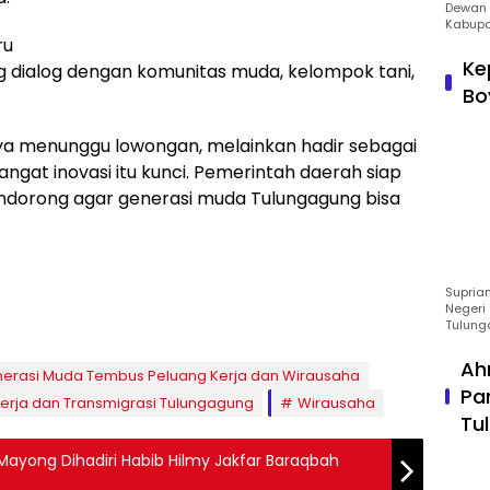
Dewan 
Kabupa
ru
Ke
 dialog dengan komunitas muda, kelompok tani,
Bo
nya menunggu lowongan, melainkan hadir sebagai
ngat inovasi itu kunci. Pemerintah daerah siap
endorong agar generasi muda Tulungagung bisa
Suprian
Negeri 
Tulung
Ah
nerasi Muda Tembus Peluang Kerja dan Wirausaha
Pa
Kerja dan Transmigrasi Tulungagung
Wirausaha
Tu
ayong Dihadiri Habib Hilmy Jakfar Baraqbah