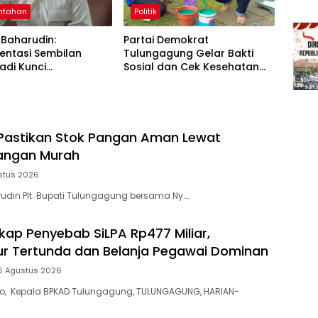
ntahan
Politik
Baharudin:
Partai Demokrat
entasi Sembilan
Tulungagung Gelar Bakti
adi Kunci
Sosial dan Cek Kesehatan
asilan Pembangunan
Gratis
agung
Pastikan Stok Pangan Aman Lewat
angan Murah
stus 2026
din Plt. Bupati Tulungagung bersama Ny….
ap Penyebab SiLPA Rp477 Miliar,
tur Tertunda dan Belanja Pegawai Dominan
6 Agustus 2026
yo, Kepala BPKAD Tulungagung, TULUNGAGUNG, HARIAN-