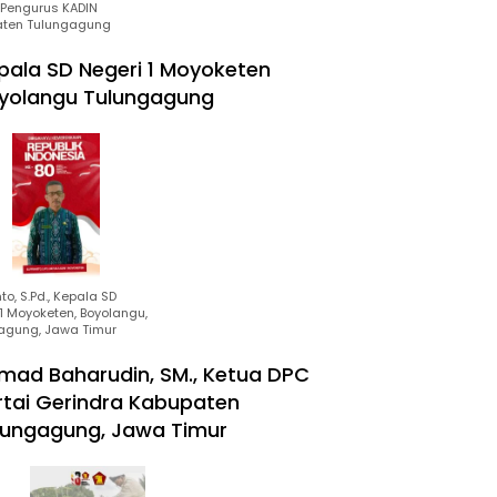
Pengurus KADIN
ten Tulungagung
pala SD Negeri 1 Moyoketen
yolangu Tulungagung
to, S.Pd., Kepala SD
1 Moyoketen, Boyolangu,
agung, Jawa Timur
mad Baharudin, SM., Ketua DPC
rtai Gerindra Kabupaten
lungagung, Jawa Timur