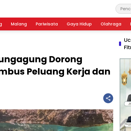
g
Malang
Pariwisata
Gaya Hidup
Olahraga
Uc
Fi
lungagung Dorong
mbus Peluang Kerja dan