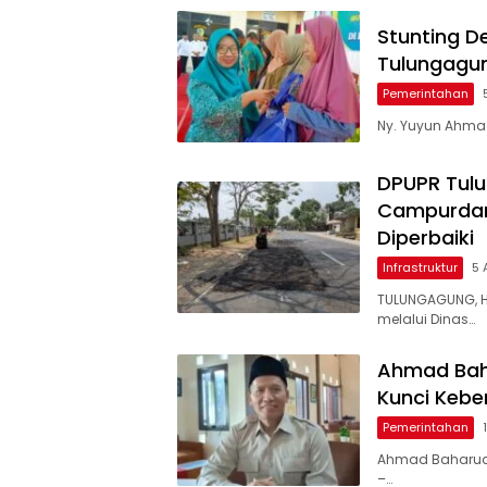
Stunting D
Tulungagu
Pemerintahan
Ny. Yuyun Ahmad
DPUPR Tulu
Campurdara
Diperbaiki
Infrastruktur
5 
TULUNGAGUNG, H
melalui Dinas…
Ahmad Baha
Kunci Keb
Pemerintahan
Ahmad Baharudi
–…