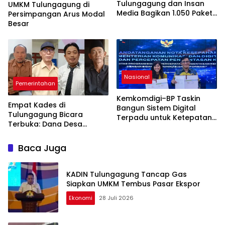
Tulungagung dan Insan
UMKM Tulungagung di
Media Bagikan 1.050 Paket
Persimpangan Arus Modal
Takjil di Pasar Ngemplak
Besar
Nasional
Pemerintahan
Kemkomdigi–BP Taskin
Empat Kades di
Bangun Sistem Digital
Tulungagung Bicara
Terpadu untuk Ketepatan
Terbuka: Dana Desa
Bantuan Warga Miskin
Tercekik, Pembangunan
Desa Nyaris Mati
Baca Juga
KADIN Tulungagung Tancap Gas
Siapkan UMKM Tembus Pasar Ekspor
Ekonomi
28 Juli 2026