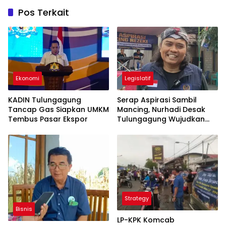
Pos Terkait
Ekonomi
Legislatif
KADIN Tulungagung
Serap Aspirasi Sambil
Tancap Gas Siapkan UMKM
Mancing, Nurhadi Desak
Tembus Pasar Ekspor
Tulungagung Wujudkan
UHC 100 Persen
Strategy
Bisnis
LP-KPK Komcab