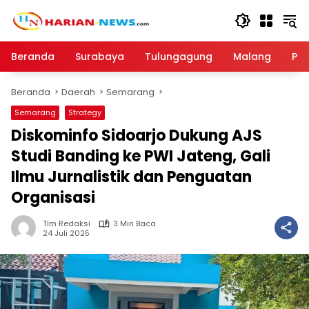
Langsung
ke
konten
Beranda
Surabaya
Tulungagung
Malang
Par
Beranda
Daerah
Semarang
Semarang
Strategy
Diskominfo Sidoarjo Dukung AJS
Studi Banding ke PWI Jateng, Gali
Ilmu Jurnalistik dan Penguatan
Organisasi
Tim Redaksi
3 Min Baca
24 Juli 2025