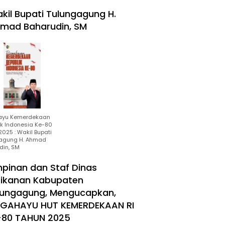
kil Bupati Tulungagung H.
mad Baharudin, SM
ayu Kemerdekaan
ik Indonesia Ke-80
025 : Wakil Bupati
agung H. Ahmad
din, SM
mpinan dan Staf Dinas
rikanan Kabupaten
lungagung, Mengucapkan,
RGAHAYU HUT KEMERDEKAAN RI
-80 TAHUN 2025