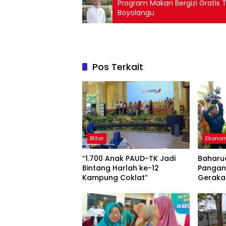
Program Makan Bergizi Gratis T
Boyolangu
Pos Terkait
Blitar
Ekonom
“1.700 Anak PAUD-TK Jadi
Baharud
Bintang Harlah ke-12
Pangan
Kampung Coklat”
Geraka