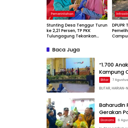
Pemerintahan
Infrast
Stunting Desa Tenggur Turun
DPUPR 
ke 2,21 Persen, TP PKK
Pemeli
Tulungagung Tekankan
Campur
Pendampingan
Ruas 7,
Berkelanjutan
Diperba
Baca Juga
“1.700 Ana
Kampung C
Blitar
7 Agustu
BLITAR, HARIAN-
Baharudin 
Gerakan P
Ekonomi
6 Agu