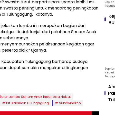
swasta turut berpartisipasi secara lebih luas.
Dewan 
Kabupa
dan swasta penting untuk mendorong peningkatan
di Tulungagung,” katanya.
Ke
Bo
jelaskan lomba ini merupakan bagian dari
aligus tindak lanjut dari pelatihan Senam Anak
an sebelumnya.
tuk menyempurnakan pelaksanaan kegiatan agar
eserta didik,” ujarnya.
ikan Kabupaten Tulungagung berharap budaya
amaan dapat semakin mengakar di lingkungan
Suprian
Negeri 
Tulung
Ah
Pa
 Gelar Lomba Senam Anak Indonesia Hebat
Tu
Plt. Kadindik Tulungagung
Sukowinarno