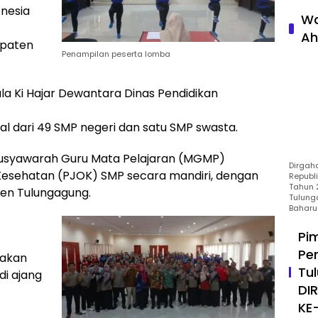
nesia
Wa
Ah
paten
Penampilan peserta lomba
la Ki Hajar Dewantara Dinas Pendidikan
al dari 49 SMP negeri dan satu SMP swasta.
 Musyawarah Guru Mata Pelajaran (MGMP)
Dirgah
 Kesehatan (PJOK) SMP secara mandiri, dengan
Republ
Tahun 2
en Tulungagung.
Tulung
Baharu
Pi
Pe
atakan
Tu
di ajang
DI
KE