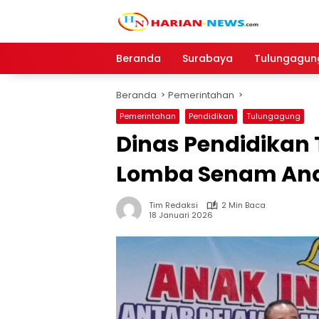
Langsung
ke
konten
Beranda
Surabaya
Tulungagun
Beranda
Pemerintahan
Pemerintahan
Pendidikan
Tulungagung
Dinas Pendidikan
Lomba Senam Ana
Tim Redaksi
2 Min Baca
18 Januari 2026