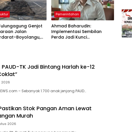
ruktur
Pemerintahan
Tulungagung Genjot
Ahmad Baharudin:
haraan Jalan
Implementasi Sembilan
darat–Boyolangu,
Perda Jadi Kunci
6 Kilometer Mulai
Keberhasilan Pembangunan
iki
Tulungagung
k PAUD-TK Jadi Bintang Harlah ke-12
oklat”
s 2026
NEWS.com – Sebanyak 1.700 anak jenjang PAUD…
Pastikan Stok Pangan Aman Lewat
angan Murah
stus 2026