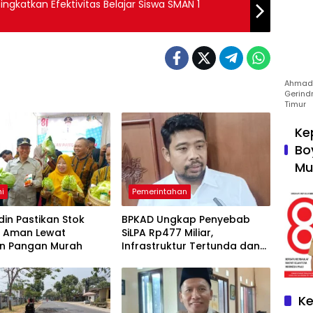
ingkatkan Efektivitas Belajar Siswa SMAN 1
Ahmad 
Gerind
Timur
Ke
Bo
Mu
i
Pemerintahan
in Pastikan Stok
BPKAD Ungkap Penyebab
 Aman Lewat
SiLPA Rp477 Miliar,
n Pangan Murah
Infrastruktur Tertunda dan
Belanja Pegawai Dominan
Ke