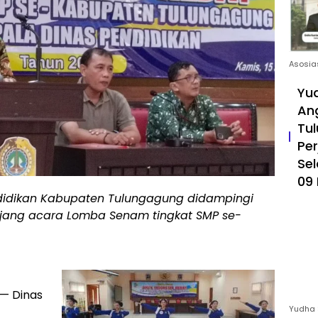
Asosia
Yud
An
Tul
Pe
Sel
09 
endidikan Kabupaten Tulungagung didampingi
ang acara Lomba Senam tingkat SMP se-
— Dinas
Yudha 