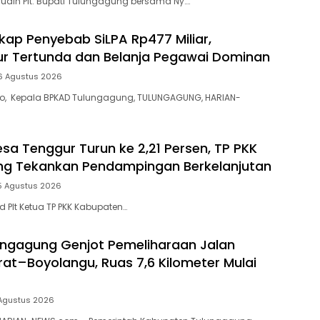
din Plt. Bupati Tulungagung bersama Ny….
ap Penyebab SiLPA Rp477 Miliar,
tur Tertunda dan Belanja Pegawai Dominan
6 Agustus 2026
yo, Kepala BPKAD Tulungagung, TULUNGAGUNG, HARIAN-
esa Tenggur Turun ke 2,21 Persen, TP PKK
ng Tekankan Pendampingan Berkelanjutan
5 Agustus 2026
 Plt Ketua TP PKK Kabupaten…
ngagung Genjot Pemeliharaan Jalan
t–Boyolangu, Ruas 7,6 Kilometer Mulai
Agustus 2026