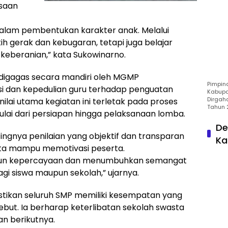
asaan
dalam pembentukan karakter anak. Melalui
atih gerak dan kebugaran, tetapi juga belajar
keberanian,” kata Sukowinarno.
 digagas secara mandiri oleh MGMP
Pimpin
 dan kepedulian guru terhadap penguatan
Kabupa
Dirgah
nilai utama kegiatan ini terletak pada proses
Tahun 
ulai dari persiapan hingga pelaksanaan lomba.
De
ngnya penilaian yang objektif dan transparan
Ka
erta mampu memotivasi peserta.
ngun kepercayaan dan menumbuhkan semangat
agi siswa maupun sekolah,” ujarnya.
astikan seluruh SMP memiliki kesempatan yang
ebut. Ia berharap keterlibatan sekolah swasta
n berikutnya.