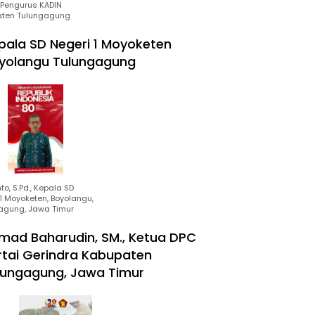
Pengurus KADIN
ten Tulungagung
pala SD Negeri 1 Moyoketen
yolangu Tulungagung
to, S.Pd., Kepala SD
1 Moyoketen, Boyolangu,
agung, Jawa Timur
mad Baharudin, SM., Ketua DPC
rtai Gerindra Kabupaten
lungagung, Jawa Timur