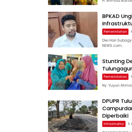
H. Ahmad Baharu
BPKAD Ungk
Infrastruk
Pemerintahan
Dwi Hari Subag
NEWS.com…
Stunting D
Tulungagu
Pemerintahan
Ny. Yuyun Ahmad
DPUPR Tulu
Campurdara
Diperbaiki
Infrastruktur
5 