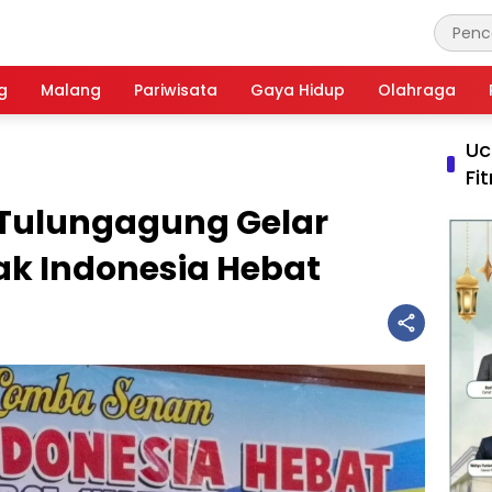
g
Malang
Pariwisata
Gaya Hidup
Olahraga
Uc
Fi
 Tulungagung Gelar
k Indonesia Hebat