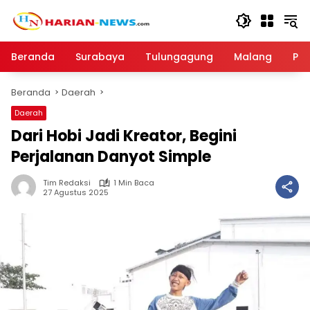
Langsung
ke
konten
Beranda
Surabaya
Tulungagung
Malang
Par
Beranda
Daerah
Daerah
Dari Hobi Jadi Kreator, Begini
Perjalanan Danyot Simple
Tim Redaksi
1 Min Baca
27 Agustus 2025