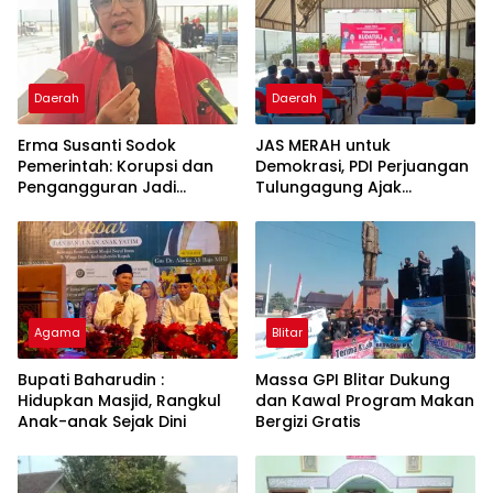
Daerah
Daerah
Erma Susanti Sodok
JAS MERAH untuk
Pemerintah: Korupsi dan
Demokrasi, PDI Perjuangan
Pengangguran Jadi
Tulungagung Ajak
Ancaman Demokrasi
Generasi Muda Tak
Lupakan Kudatuli
Agama
Blitar
Bupati Baharudin :
Massa GPI Blitar Dukung
Hidupkan Masjid, Rangkul
dan Kawal Program Makan
Anak-anak Sejak Dini
Bergizi Gratis