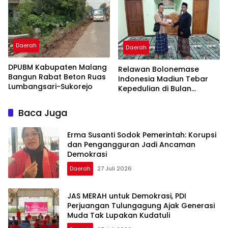
Daerah
Daerah
DPUBM Kabupaten Malang
Relawan Bolonemase
Bangun Rabat Beton Ruas
Indonesia Madiun Tebar
Lumbangsari-Sukorejo
Kepedulian di Bulan
Dzulhijah
Baca Juga
Erma Susanti Sodok Pemerintah: Korupsi
dan Pengangguran Jadi Ancaman
Demokrasi
Daerah
27 Juli 2026
JAS MERAH untuk Demokrasi, PDI
Perjuangan Tulungagung Ajak Generasi
Muda Tak Lupakan Kudatuli