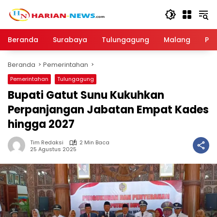
Langsung
ke
konten
Beranda
Surabaya
Tulungagung
Malang
Par
Beranda
Pemerintahan
Pemerintahan
Tulungagung
Bupati Gatut Sunu Kukuhkan
Perpanjangan Jabatan Empat Kades
hingga 2027
Tim Redaksi
2 Min Baca
25 Agustus 2025