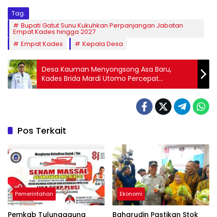
Tag:
Bupati Gatut Sunu Kukuhkan Perpanjangan Jabatan
Empat Kades hingga 2027
Empat Kades
Kepala Desa
Desa Kauman Menyongsong Asa Baru,
Kades Brida Mardi Utomo Percepat
Pembangunan dan Pelayanan Warga
Pos Terkait
Pemerintahan
Ekonomi
Pemkab Tulungagung
Baharudin Pastikan Stok