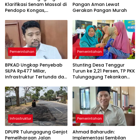
Klarifikasi Senam Massal di
Pangan Aman Lewat
Pendopo Kongas,
Gerakan Pangan Murah
Tegaskan Bukan Kegiatan
Resmi Daerah
Pemerintahan
Pemerintahan
BPKAD Ungkap Penyebab
Stunting Desa Tenggur
SiLPA Rp477 Miliar,
Turun ke 2,21 Persen, TP PKK
Infrastruktur Tertunda dan
Tulungagung Tekankan
Belanja Pegawai Dominan
Pendampingan
Berkelanjutan
Infrastruktur
Pemerintahan
DPUPR Tulungagung Genjot
Ahmad Baharudin:
Pemeliharaan Jalan
Implementasi Sembilan