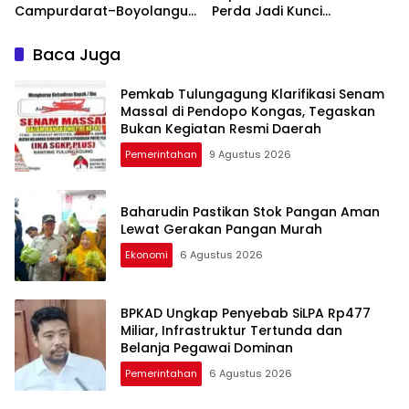
Campurdarat–Boyolangu,
Perda Jadi Kunci
Ruas 7,6 Kilometer Mulai
Keberhasilan
Diperbaiki
Pembangunan
Baca Juga
Tulungagung
Pemkab Tulungagung Klarifikasi Senam
Massal di Pendopo Kongas, Tegaskan
Bukan Kegiatan Resmi Daerah
Pemerintahan
9 Agustus 2026
Baharudin Pastikan Stok Pangan Aman
Lewat Gerakan Pangan Murah
Ekonomi
6 Agustus 2026
BPKAD Ungkap Penyebab SiLPA Rp477
Miliar, Infrastruktur Tertunda dan
Belanja Pegawai Dominan
Pemerintahan
6 Agustus 2026