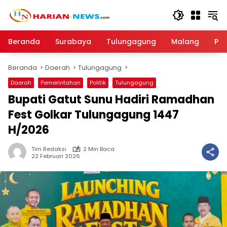
Langsung
ke
konten
Beranda
Surabaya
Tulungagung
Malang
Par
Beranda
Daerah
Tulungagung
Daerah
Pemerintahan
Politik
Tulungagung
Bupati Gatut Sunu Hadiri Ramadhan
Fest Golkar Tulungagung 1447
H/2026
Tim Redaksi
2 Min Baca
22 Februari 2026