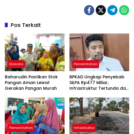
Pos Terkait
Ekonomi
Pemerintahan
Baharudin Pastikan Stok
BPKAD Ungkap Penyebab
Pangan Aman Lewat
SiLPA Rp477 Miliar,
Gerakan Pangan Murah
Infrastruktur Tertunda dan
Belanja Pegawai Dominan
Pemerintahan
Infrastruktur