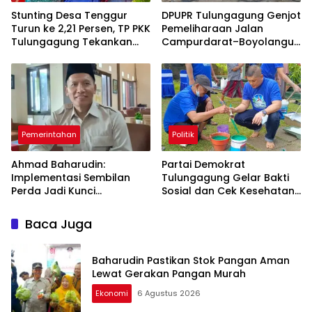
Stunting Desa Tenggur
DPUPR Tulungagung Genjot
Turun ke 2,21 Persen, TP PKK
Pemeliharaan Jalan
Tulungagung Tekankan
Campurdarat–Boyolangu,
Pendampingan
Ruas 7,6 Kilometer Mulai
Berkelanjutan
Diperbaiki
Pemerintahan
Politik
Ahmad Baharudin:
Partai Demokrat
Implementasi Sembilan
Tulungagung Gelar Bakti
Perda Jadi Kunci
Sosial dan Cek Kesehatan
Keberhasilan
Gratis
Pembangunan
Baca Juga
Tulungagung
Baharudin Pastikan Stok Pangan Aman
Lewat Gerakan Pangan Murah
Ekonomi
6 Agustus 2026