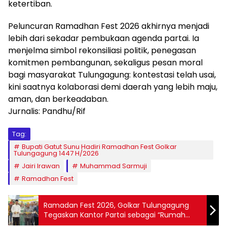
ketertiban.
Peluncuran Ramadhan Fest 2026 akhirnya menjadi
lebih dari sekadar pembukaan agenda partai. Ia
menjelma simbol rekonsiliasi politik, penegasan
komitmen pembangunan, sekaligus pesan moral
bagi masyarakat Tulungagung: kontestasi telah usai,
kini saatnya kolaborasi demi daerah yang lebih maju,
aman, dan berkeadaban.
Jurnalis: Pandhu/Rif
Tag:
Bupati Gatut Sunu Hadiri Ramadhan Fest Golkar
Tulungagung 1447 H/2026
Jairi Irawan
Muhammad Sarmuji
Ramadhan Fest
Ramadan Fest 2026, Golkar Tulungagung
Tegaskan Kantor Partai sebagai “Rumah
Rakyat” dan Motor UMKM