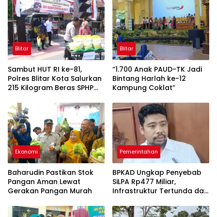
Blitar
Blitar
Sambut HUT RI ke-81,
“1.700 Anak PAUD-TK Jadi
Polres Blitar Kota Salurkan
Bintang Harlah ke-12
215 Kilogram Beras SPHP
Kampung Coklat”
Lewat Gerakan Pangan
Murah
Ekonomi
Pemerintahan
Baharudin Pastikan Stok
BPKAD Ungkap Penyebab
Pangan Aman Lewat
SiLPA Rp477 Miliar,
Gerakan Pangan Murah
Infrastruktur Tertunda dan
Belanja Pegawai Dominan