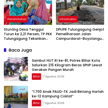
Pemerintahan
Infrastruktur
Stunting Desa Tenggur
DPUPR Tulungagung Genjot
Turun ke 2,21 Persen, TP PKK
Pemeliharaan Jalan
Tulungagung Tekankan
Campurdarat–Boyolangu,
Pendampingan
Ruas 7,6 Kilometer Mulai
Berkelanjutan
Diperbaiki
Baca Juga
Sambut HUT RI ke-81, Polres Blitar Kota
Salurkan 215 Kilogram Beras SPHP Lewat
Gerakan Pangan Murah
Blitar
7 Agustus 2026
“1.700 Anak PAUD-TK Jadi Bintang Harlah
ke-12 Kampung Coklat”
Blitar
7 Agustus 2026