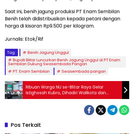
Saat ini, benih jagung produksi PT Enam Sembilan
Benih telah didistribusikan kepada petani dengan
harga di kisaran Rp9.500 per kilogram.
Jurnalis: Etok/Rif
Tag:
Benih Jagung Unggul
Bupati Blitar Luncurkan Benih Jagung Unggul di PT Enam
Sembilan Dukung Swasembada Pangan
PT. Enam Sembilan
Swasembada pangan
Ribuan Warga NU se-Blitar Raya Gelar
Istighosah Kubro, Dihadiri Walikota dan
Bupati
Pos Terkait