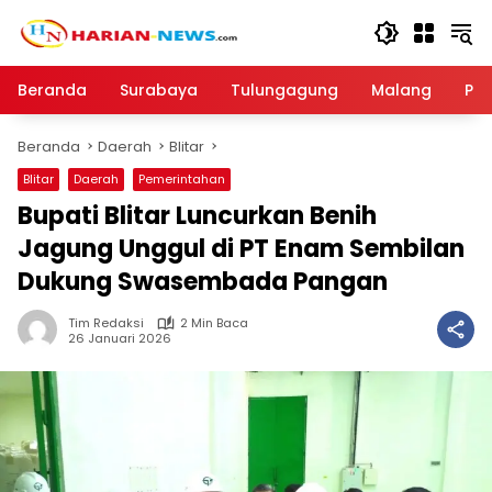
Langsung
ke
konten
Beranda
Surabaya
Tulungagung
Malang
Par
Beranda
Daerah
Blitar
Blitar
Daerah
Pemerintahan
Bupati Blitar Luncurkan Benih
Jagung Unggul di PT Enam Sembilan
Dukung Swasembada Pangan
Tim Redaksi
2 Min Baca
26 Januari 2026