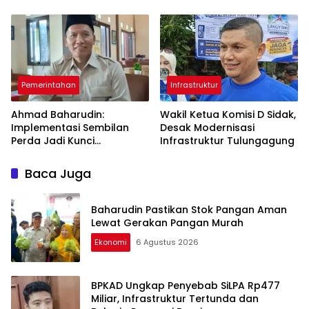
Pendampingan
Ruas 7,6 Kilometer Mulai
Berkelanjutan
Diperbaiki
Pemerintahan
Infrastruktur
Ahmad Baharudin:
Wakil Ketua Komisi D Sidak,
Implementasi Sembilan
Desak Modernisasi
Perda Jadi Kunci
Infrastruktur Tulungagung
Keberhasilan
Pembangunan
Baca Juga
Tulungagung
Baharudin Pastikan Stok Pangan Aman
Lewat Gerakan Pangan Murah
Ekonomi
6 Agustus 2026
BPKAD Ungkap Penyebab SiLPA Rp477
Miliar, Infrastruktur Tertunda dan