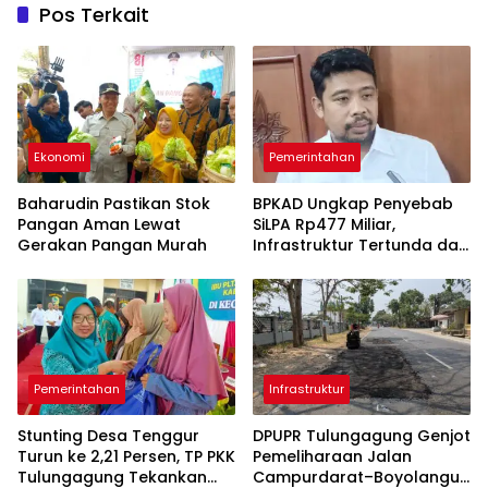
Pos Terkait
Ekonomi
Pemerintahan
Baharudin Pastikan Stok
BPKAD Ungkap Penyebab
Pangan Aman Lewat
SiLPA Rp477 Miliar,
Gerakan Pangan Murah
Infrastruktur Tertunda dan
Belanja Pegawai Dominan
Pemerintahan
Infrastruktur
Stunting Desa Tenggur
DPUPR Tulungagung Genjot
Turun ke 2,21 Persen, TP PKK
Pemeliharaan Jalan
Tulungagung Tekankan
Campurdarat–Boyolangu,