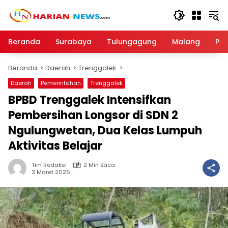
Langsung
ke
konten
Beranda
Surabaya
Tulungagung
Malang
Par
Beranda
Daerah
Trenggalek
Daerah
Pemerintahan
Trenggalek
BPBD Trenggalek Intensifkan
Pembersihan Longsor di SDN 2
Ngulungwetan, Dua Kelas Lumpuh
Aktivitas Belajar
Tim Redaksi
2 Min Baca
3 Maret 2026